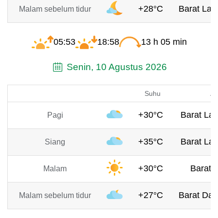
+28°C
Barat Laut
Malam sebelum tidur
05:53
18:58
13 h 05 min
Senin, 10 Agustus 2026
Suhu
An
+30°C
Barat Lau
Pagi
+35°C
Barat Lau
Siang
+30°C
Barat, 
Malam
+27°C
Barat Day
Malam sebelum tidur