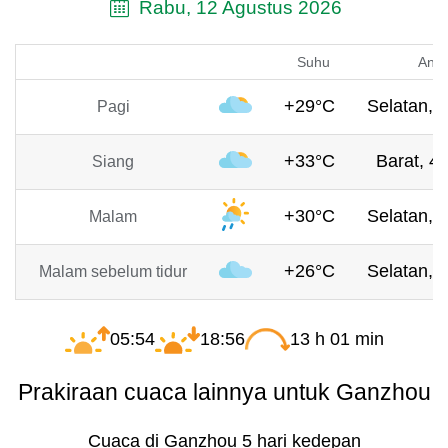
Rabu, 12 Agustus 2026
Suhu
Angi
+29°C
Selatan, 
Pagi
+33°C
Barat, 4.
Siang
+30°C
Selatan, 
Malam
+26°C
Selatan, 
Malam sebelum tidur
05:54
18:56
13 h 01 min
Prakiraan cuaca lainnya untuk Ganzhou
Cuaca di Ganzhou 5 hari kedepan