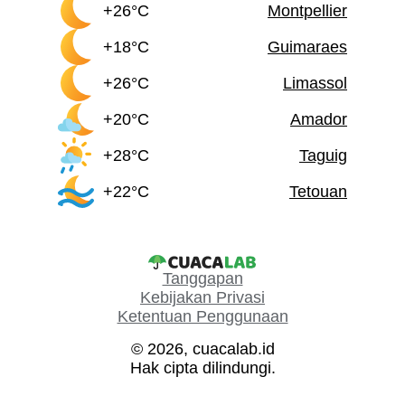
+26°C
Montpellier
+18°C
Guimaraes
+26°C
Limassol
+20°C
Amador
+28°C
Taguig
+22°C
Tetouan
Tanggapan
Kebijakan Privasi
Ketentuan Penggunaan
© 2026, cuacalab.id
Hak cipta dilindungi.