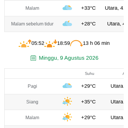
+33°C
Utara, 4.3
Malam
+28°C
Utara, 4 
Malam sebelum tidur
05:52
18:59
13 h 06 min
Minggu, 9 Agustus 2026
Suhu
An
+29°C
Utara, 
Pagi
+35°C
Utara, 
Siang
+29°C
Utara, 
Malam