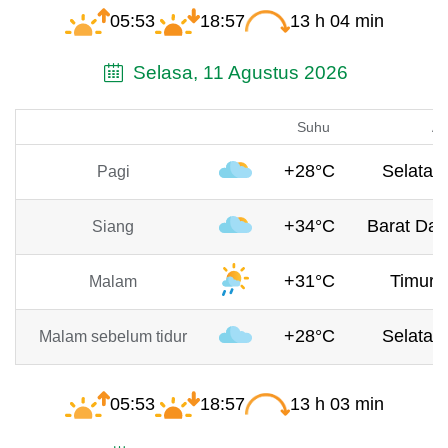
05:53
18:57
13 h 04 min
Selasa, 11 Agustus 2026
Suhu
An
+28°C
Selatan,
Pagi
+34°C
Barat Day
Siang
+31°C
Timur, 
Malam
+28°C
Selatan,
Malam sebelum tidur
05:53
18:57
13 h 03 min