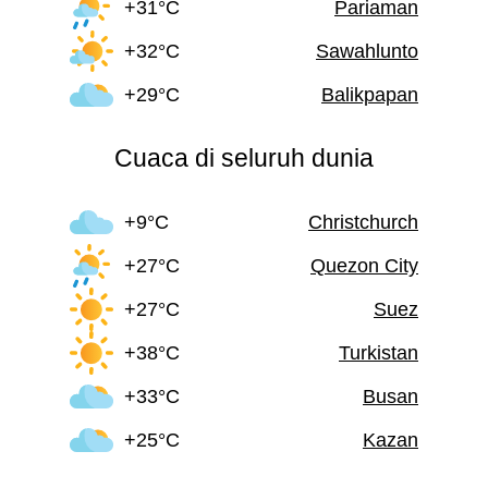
+31°C
Pariaman
+32°C
Sawahlunto
+29°C
Balikpapan
Cuaca di seluruh dunia
+9°C
Christchurch
+27°C
Quezon City
+27°C
Suez
+38°C
Turkistan
+33°C
Busan
+25°C
Kazan