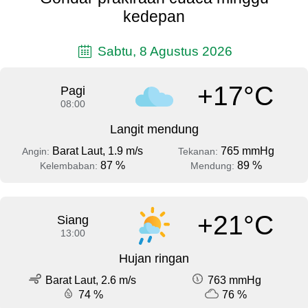
kedepan
Sabtu, 8 Agustus 2026
+17°C
Pagi
08:00
Langit mendung
Barat Laut, 1.9 m/s
765 mmHg
Angin:
Tekanan:
87 %
89 %
Kelembaban:
Mendung:
+21°C
Siang
13:00
Hujan ringan
Barat Laut, 2.6 m/s
763 mmHg
74 %
76 %