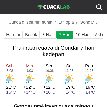
Cuaca di seluruh dunia
Ethiopia
Gondar
Hari Ini
Besok
3 Hari
7 Hari
10 Hari
Akhir
Prakiraan cuaca di Gondar 7 hari
kedepan
Sab
Min
Sen
Sel
Rab
8.08
9.08
10.08
11.08
12.08
1
+21°C
+22°C
+22°C
+19°C
+19°C
+
+15°C
+14°C
+16°C
+14°C
+14°C
+
Gondar prakiraan cuaca minggu