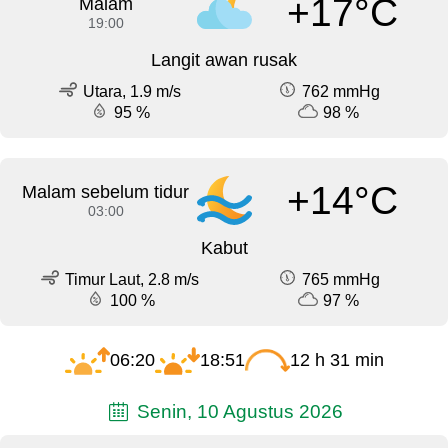
+17°C
Malam
19:00
Langit awan rusak
Utara, 1.9 m/s
762 mmHg
95 %
98 %
+14°C
Malam sebelum tidur
03:00
Kabut
Timur Laut, 2.8 m/s
765 mmHg
100 %
97 %
06:20
18:51
12 h 31 min
Senin, 10 Agustus 2026