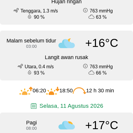
Hujan ringan
Tenggara, 1.3 m/s
763 mmHg
90 %
63 %
+16°C
Malam sebelum tidur
03:00
Langit awan rusak
Utara, 0.4 m/s
763 mmHg
93 %
66 %
06:20
18:50
12 h 30 min
Selasa, 11 Agustus 2026
+17°C
Pagi
08:00