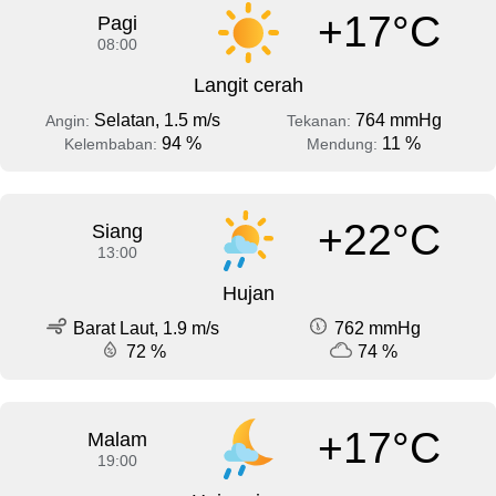
+17°C
Pagi
08:00
Langit cerah
Selatan, 1.5 m/s
764 mmHg
Angin:
Tekanan:
94 %
11 %
Kelembaban:
Mendung:
+22°C
Siang
13:00
Hujan
Barat Laut, 1.9 m/s
762 mmHg
72 %
74 %
+17°C
Malam
19:00