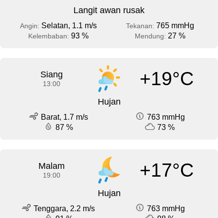
Langit awan rusak
Selatan, 1.1 m/s
765 mmHg
Angin:
Tekanan:
93 %
27 %
Kelembaban:
Mendung:
+19°C
Siang
13:00
Hujan
Barat, 1.7 m/s
763 mmHg
87 %
73 %
+17°C
Malam
19:00
Hujan
Tenggara, 2.2 m/s
763 mmHg