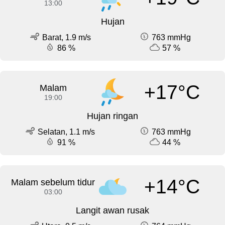
13:00
Hujan
Barat, 1.9 m/s
763 mmHg
86 %
57 %
+17°C
Malam
19:00
Hujan ringan
Selatan, 1.1 m/s
763 mmHg
91 %
44 %
+14°C
Malam sebelum tidur
03:00
Langit awan rusak