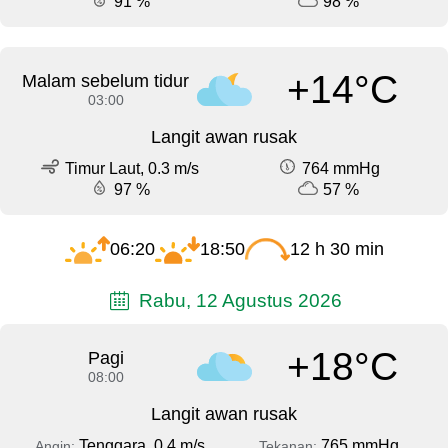
91 %
98 %
+14°C
Malam sebelum tidur
03:00
Langit awan rusak
Timur Laut, 0.3 m/s
764 mmHg
97 %
57 %
06:20
18:50
12 h 30 min
Rabu, 12 Agustus 2026
+18°C
Pagi
08:00
Langit awan rusak
Tenggara, 0.4 m/s
765 mmHg
Angin:
Tekanan: