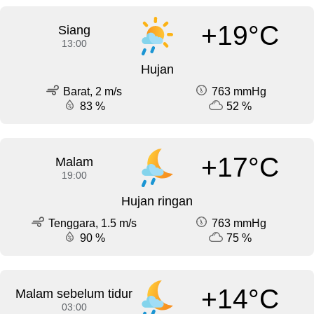
+19°C
Siang
13:00
Hujan
Barat, 2 m/s
763 mmHg
83 %
52 %
+17°C
Malam
19:00
Hujan ringan
Tenggara, 1.5 m/s
763 mmHg
90 %
75 %
+14°C
Malam sebelum tidur
03:00