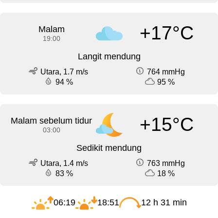
+17°C
Malam
19:00
Langit mendung
Utara, 1.7 m/s
764 mmHg
94 %
95 %
+15°C
Malam sebelum tidur
03:00
Sedikit mendung
Utara, 1.4 m/s
763 mmHg
83 %
18 %
06:19
18:51
12 h 31 min