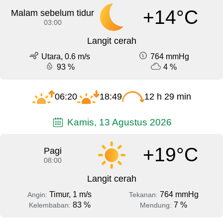
+14°C
Malam sebelum tidur
03:00
Langit cerah
Utara, 0.6 m/s
764 mmHg
93 %
4 %
06:20
18:49
12 h 29 min
Kamis, 13 Agustus 2026
+19°C
Pagi
08:00
Langit cerah
Timur, 1 m/s
764 mmHg
Angin:
Tekanan:
83 %
7 %
Kelembaban:
Mendung: