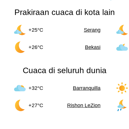
Prakiraan cuaca di kota lain
+25°C
Serang
+26°C
Bekasi
Cuaca di seluruh dunia
+32°C
Barranquilla
+27°C
Rishon LeZion