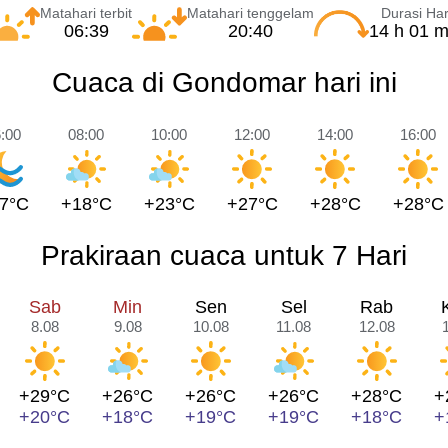
Matahari terbit
Matahari tenggelam
Durasi Har
06:39
20:40
14 h 01 m
Cuaca di Gondomar hari ini
:00
08:00
10:00
12:00
14:00
16:00
7°C
+18°C
+23°C
+27°C
+28°C
+28°C
Prakiraan cuaca untuk 7 Hari
Sab
Min
Sen
Sel
Rab
8.08
9.08
10.08
11.08
12.08
+29°C
+26°C
+26°C
+26°C
+28°C
+
+20°C
+18°C
+19°C
+19°C
+18°C
+