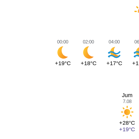
00:00
02:00
04:00
06
+19°C
+18°C
+17°C
+1
Jum
7.08
+28°C
+19°C