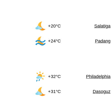
+20°C
Salatiga
+24°C
Padang
+32°C
Philadelphia
+31°C
Dasoguz