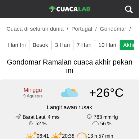
Cuaca di seluruh dunia
Portugal
Gondomar
Hari Ini
Besok
3 Hari
7 Hari
10 Hari
Akhir
Gondomar Ramalan cuaca akhir pekan
ini
+26°C
Minggu
9 Agustus
Langit awan rusak
Barat Laut, 4 m/s
763 mmHg
52 %
56 %
06:41
20:38
13 h 57 min