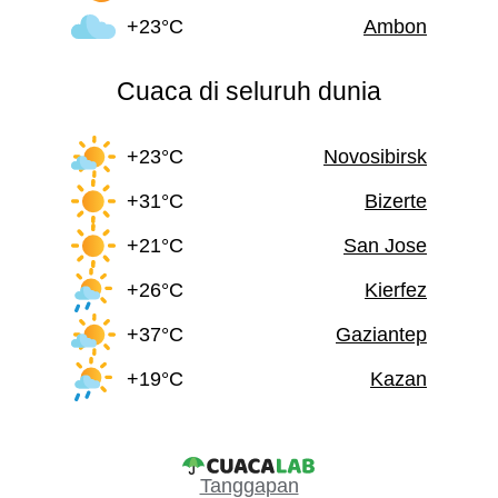
+23°C
Ambon
Cuaca di seluruh dunia
+23°C
Novosibirsk
+31°C
Bizerte
+21°C
San Jose
+26°C
Kierfez
+37°C
Gaziantep
+19°C
Kazan
Tanggapan