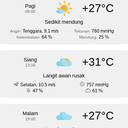
+27°C
Pagi
08:00
Sedikit mendung
Tenggara, 9.1 m/s
760 mmHg
Angin:
Tekanan:
64 %
25 %
Kelembaban:
Mendung:
+31°C
Siang
13:00
Langit awan rusak
Selatan, 10.5 m/s
757 mmHg
47 %
61 %
+27°C
Malam
19:00