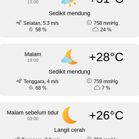
13:00
Sedikit mendung
Selatan, 5.3 m/s
758 mmHg
58 %
24 %
+28°C
Malam
19:00
Sedikit mendung
Tenggara, 4 m/s
759 mmHg
68 %
7 %
+26°C
Malam sebelum tidur
03:00
Langit cerah