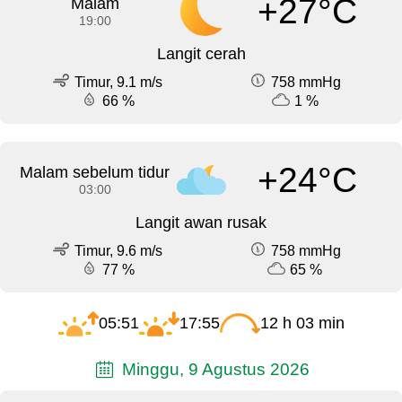
+27°C
Malam
19:00
Langit cerah
Timur, 9.1 m/s
758 mmHg
66 %
1 %
+24°C
Malam sebelum tidur
03:00
Langit awan rusak
Timur, 9.6 m/s
758 mmHg
77 %
65 %
05:51
17:55
12 h 03 min
Minggu, 9 Agustus 2026