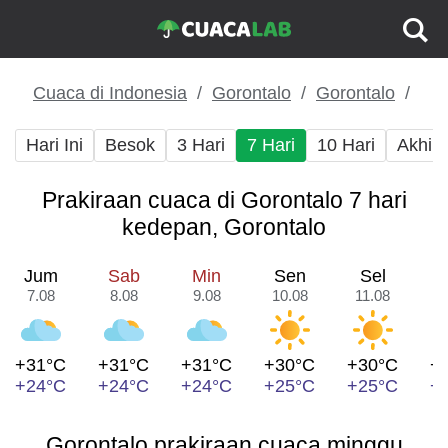
Cuaca di Indonesia
Gorontalo
Gorontalo
Hari Ini
Besok
3 Hari
7 Hari
10 Hari
Akhir
Prakiraan cuaca di Gorontalo 7 hari
kedepan, Gorontalo
Jum
Sab
Min
Sen
Sel
7.08
8.08
9.08
10.08
11.08
1
+31°C
+31°C
+31°C
+30°C
+30°C
+
+24°C
+24°C
+24°C
+25°C
+25°C
+
Gorontalo prakiraan cuaca minggu