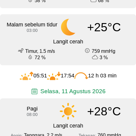
58 %
68 %
+25°C
Malam sebelum tidur
03:00
Langit cerah
Timur, 1.5 m/s
759 mmHg
72 %
3 %
05:51
17:54
12 h 03 min
Selasa, 11 Agustus 2026
+28°C
Pagi
08:00
Langit cerah
Tenggara, 2.2 m/s
760 mmHg
Angin:
Tekanan: