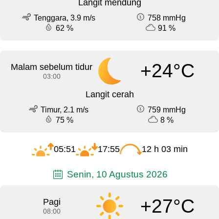
Langit mendung
Tenggara, 3.9 m/s
758 mmHg
62 %
91 %
+24°C
Malam sebelum tidur
03:00
Langit cerah
Timur, 2.1 m/s
759 mmHg
75 %
8 %
05:51
17:55
12 h 03 min
Senin, 10 Agustus 2026
+27°C
Pagi
08:00