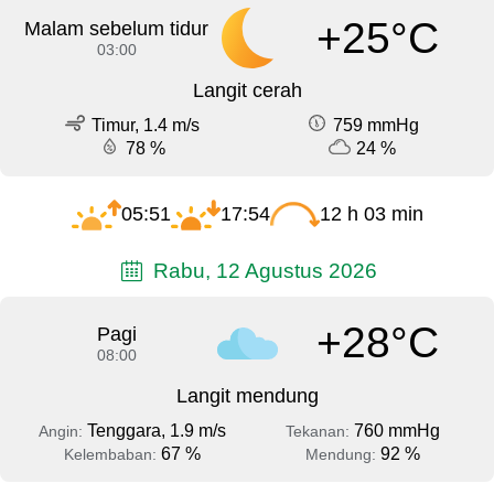
+25°C
Malam sebelum tidur
03:00
Langit cerah
Timur, 1.4 m/s
759 mmHg
78 %
24 %
05:51
17:54
12 h 03 min
Rabu, 12 Agustus 2026
+28°C
Pagi
08:00
Langit mendung
Tenggara, 1.9 m/s
760 mmHg
Angin:
Tekanan:
67 %
92 %
Kelembaban:
Mendung: