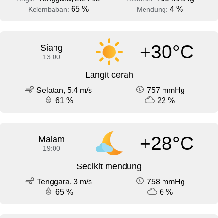
65 %
4 %
Kelembaban:
Mendung:
+30°C
Siang
13:00
Langit cerah
Selatan, 5.4 m/s
757 mmHg
61 %
22 %
+28°C
Malam
19:00
Sedikit mendung
Tenggara, 3 m/s
758 mmHg
65 %
6 %