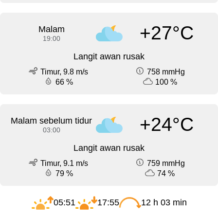
+27°C
Malam
19:00
Langit awan rusak
Timur, 9.8 m/s
758 mmHg
66 %
100 %
+24°C
Malam sebelum tidur
03:00
Langit awan rusak
Timur, 9.1 m/s
759 mmHg
79 %
74 %
05:51
17:55
12 h 03 min