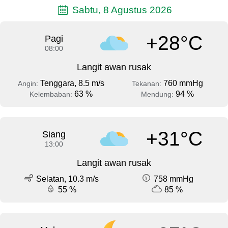
Sabtu, 8 Agustus 2026
+28°C
Pagi
08:00
Langit awan rusak
Tenggara, 8.5 m/s
760 mmHg
Angin:
Tekanan:
63 %
94 %
Kelembaban:
Mendung:
+31°C
Siang
13:00
Langit awan rusak
Selatan, 10.3 m/s
758 mmHg
55 %
85 %