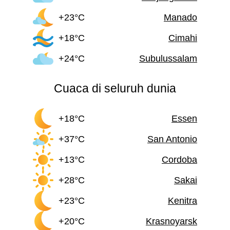
+23°C
Manado
+18°C
Cimahi
+24°C
Subulussalam
Cuaca di seluruh dunia
+18°C
Essen
+37°C
San Antonio
+13°C
Cordoba
+28°C
Sakai
+23°C
Kenitra
+20°C
Krasnoyarsk