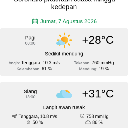
kedepan
Jumat, 7 Agustus 2026
+28°C
Pagi
08:00
Sedikit mendung
Tenggara, 10.3 m/s
760 mmHg
Angin:
Tekanan:
61 %
19 %
Kelembaban:
Mendung:
+31°C
Siang
13:00
Langit awan rusak
Tenggara, 10.8 m/s
758 mmHg
50 %
86 %