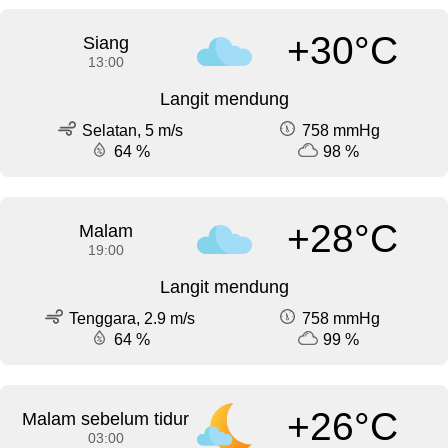
+30°C
Siang
13:00
Langit mendung
Selatan, 5 m/s
758 mmHg
64 %
98 %
+28°C
Malam
19:00
Langit mendung
Tenggara, 2.9 m/s
758 mmHg
64 %
99 %
+26°C
Malam sebelum tidur
03:00