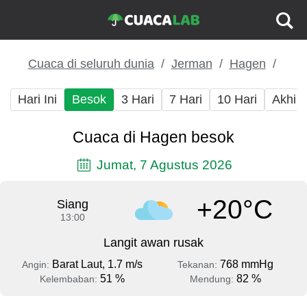
Cuaca di seluruh dunia
Jerman
Hagen
Hari Ini
Besok
3 Hari
7 Hari
10 Hari
Akhir
Cuaca di Hagen besok
Jumat, 7 Agustus 2026
+20°C
Siang
13:00
Langit awan rusak
Barat Laut, 1.7 m/s
768 mmHg
Angin:
Tekanan:
51 %
82 %
Kelembaban:
Mendung: