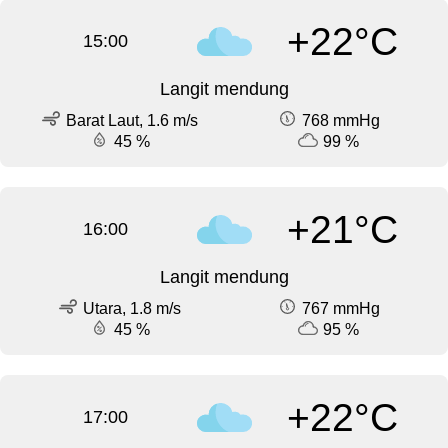
+22°C
15:00
Langit mendung
Barat Laut, 1.6 m/s
768 mmHg
45 %
99 %
+21°C
16:00
Langit mendung
Utara, 1.8 m/s
767 mmHg
45 %
95 %
+22°C
17:00