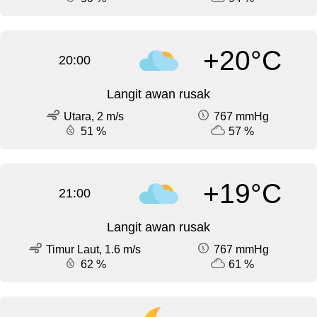
+20°C
20:00
Langit awan rusak
Utara, 2 m/s
767 mmHg
51 %
57 %
+19°C
21:00
Langit awan rusak
Timur Laut, 1.6 m/s
767 mmHg
62 %
61 %