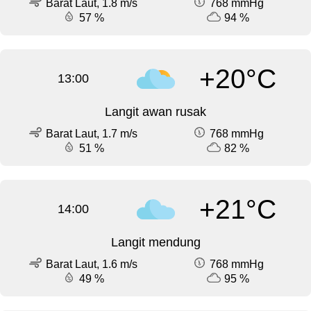
Barat Laut, 1.8 m/s
768 mmHg
57 %
94 %
+20°C
13:00
Langit awan rusak
Barat Laut, 1.7 m/s
768 mmHg
51 %
82 %
+21°C
14:00
Langit mendung
Barat Laut, 1.6 m/s
768 mmHg
49 %
95 %