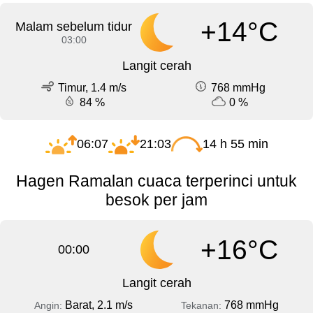
+14°C
Malam sebelum tidur
03:00
Langit cerah
Timur, 1.4 m/s
768 mmHg
84 %
0 %
06:07
21:03
14 h 55 min
Hagen Ramalan cuaca terperinci untuk
besok per jam
+16°C
00:00
Langit cerah
Barat, 2.1 m/s
768 mmHg
Angin:
Tekanan: