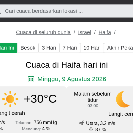
Cuaca di seluruh dunia
Israel
Haifa
ari Ini
Besok
3 Hari
7 Hari
10 Hari
Akhir Pek
Cuaca di Haifa hari ini
Minggu, 9 Agustus 2026
Malam sebelum
+30°C
tidur
03:00
angit cerah
Langit cer
m/s
756 mmHg
Tekanan:
Utara, 3.2 m/s
%
4 %
Mendung:
87 %