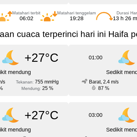
Matahari terbit
Matahari tenggelam
Durasi Har
06:02
19:28
13 h 26 m
aan cuaca terperinci hari ini Haifa 
+27°C
01:00
ikit mendung
Sedikit men
m/s
755 mmHg
Barat, 2.4 m/s
Tekanan:
%
25 %
87 %
Mendung:
+27°C
03:00
ikit mendung
Sedikit men