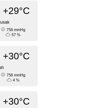
+29°C
rusak
756 mmHg
57 %
+30°C
ah
756 mmHg
4 %
+30°C