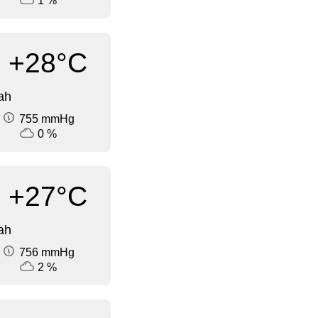
1 %
+28°C
ah
755 mmHg
0 %
+27°C
ah
756 mmHg
2 %