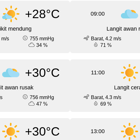
+28°C
09:00
ikit mendung
Langit awan 
 m/s
755 mmHg
Barat, 4.2 m/s
34 %
71 %
+30°C
11:00
it awan rusak
Langit cer
/s
756 mmHg
Barat, 4.3 m/s
47 %
69 %
+30°C
13:00