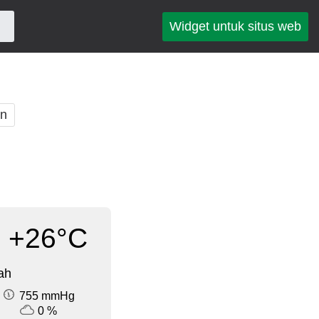
Widget untuk situs web
an
+26°C
ah
755 mmHg
0 %