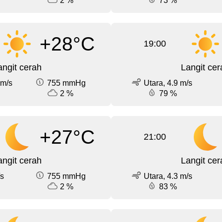
2 %
73 %
+28°C
19:00
angit cerah
Langit cer
 m/s
755 mmHg
Utara, 4.9 m/s
2 %
79 %
+27°C
21:00
angit cerah
Langit cer
/s
755 mmHg
Utara, 4.3 m/s
2 %
83 %