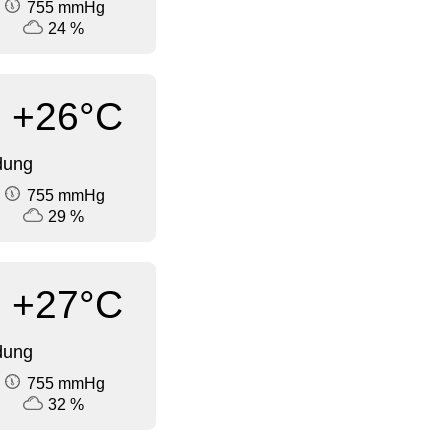
755 mmHg
24 %
+26°C
dung
755 mmHg
29 %
+27°C
dung
755 mmHg
32 %