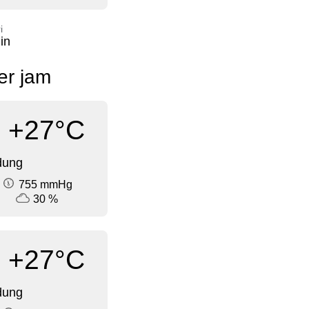
i
in
per jam
+27°C
dung
755 mmHg
30 %
+27°C
dung