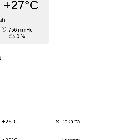
+27°C
ah
756 mmHg
0 %
a
+26°C
Surakarta