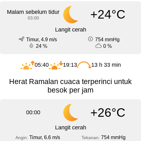
+24°C
Malam sebelum tidur
03:00
Langit cerah
Timur, 4.9 m/s
754 mmHg
24 %
0 %
05:40
19:13
13 h 33 min
Herat Ramalan cuaca terperinci untuk
besok per jam
+26°C
00:00
Langit cerah
Timur, 6.6 m/s
754 mmHg
Angin:
Tekanan: