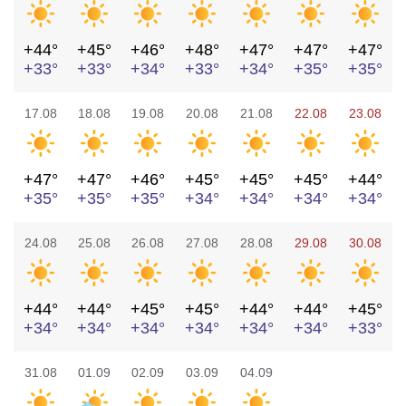
+44°
+45°
+46°
+48°
+47°
+47°
+47°
+33°
+33°
+34°
+33°
+34°
+35°
+35°
17.08
18.08
19.08
20.08
21.08
22.08
23.08
+47°
+47°
+46°
+45°
+45°
+45°
+44°
+35°
+35°
+35°
+34°
+34°
+34°
+34°
24.08
25.08
26.08
27.08
28.08
29.08
30.08
+44°
+44°
+45°
+45°
+44°
+44°
+45°
+34°
+34°
+34°
+34°
+34°
+34°
+33°
31.08
01.09
02.09
03.09
04.09