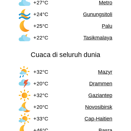
+27°C
Metro
+24°C
Gunungsitoli
+25°C
Palu
+22°C
Tasikmalaya
Cuaca di seluruh dunia
+32°C
Mazyr
+20°C
Drammen
+32°C
Gaziantep
+20°C
Novosibirsk
+33°C
Cap-Haitien
+46°C
Basra