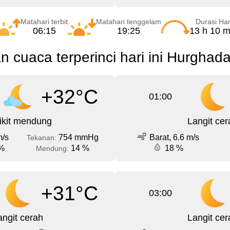
Matahari terbit
Matahari tenggelam
Durasi Har
06:15
19:25
13 h 10 m
n cuaca terperinci hari ini Hurghad
+32°C
01:00
ikit mendung
Langit cer
m/s
754 mmHg
Barat, 6.6 m/s
Tekanan:
%
14 %
18 %
Mendung:
+31°C
03:00
angit cerah
Langit cer