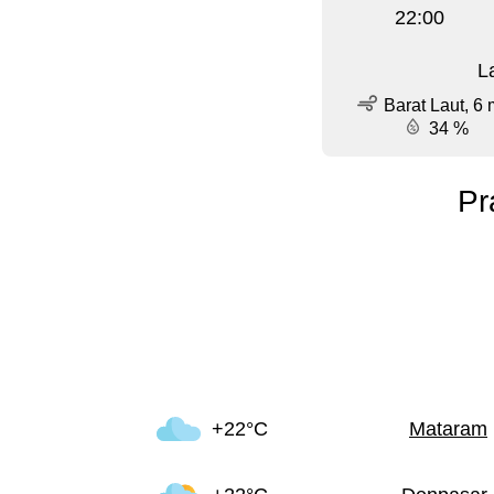
22:00
L
Barat Laut, 6 
34 %
Pr
+22°C
Mataram