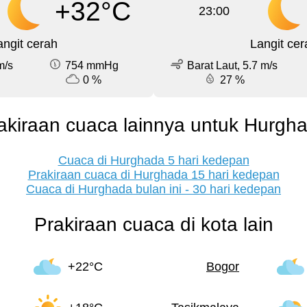
+32°C
23:00
angit cerah
Langit cer
m/s
754 mmHg
Barat Laut, 5.7 m/s
0 %
27 %
akiraan cuaca lainnya untuk Hurgh
Cuaca di Hurghada 5 hari kedepan
Prakiraan cuaca di Hurghada 15 hari kedepan
Cuaca di Hurghada bulan ini - 30 hari kedepan
Prakiraan cuaca di kota lain
+22°C
Bogor