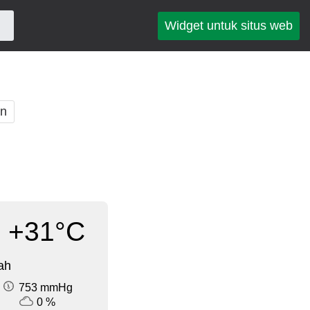
Widget untuk situs web
an
+31°C
ah
753 mmHg
0 %