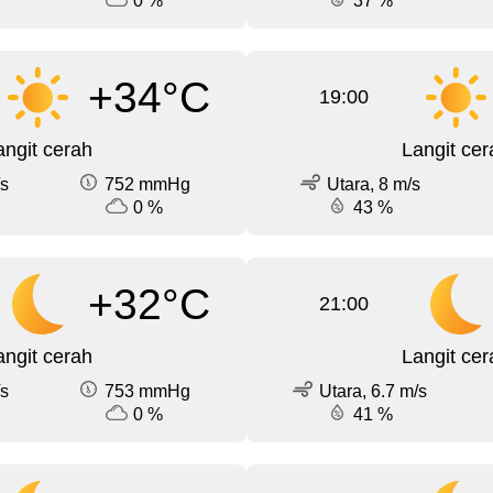
0 %
37 %
+34°C
19:00
angit cerah
Langit cer
/s
752 mmHg
Utara, 8 m/s
0 %
43 %
+32°C
21:00
angit cerah
Langit cer
/s
753 mmHg
Utara, 6.7 m/s
0 %
41 %