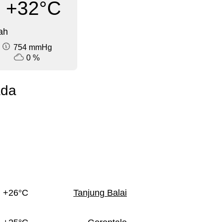
+32°C
ah
754 mmHg
0 %
ada
+26°C
Tanjung Balai