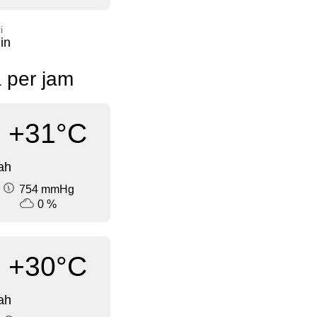
i
in
a per jam
+31°C
ah
754 mmHg
0 %
+30°C
ah