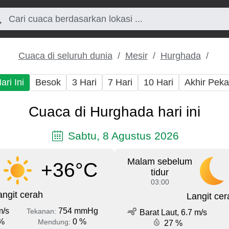
Cuaca di seluruh dunia
Mesir
Hurghada
ari Ini
Besok
3 Hari
7 Hari
10 Hari
Akhir Pek
Cuaca di Hurghada hari ini
Sabtu, 8 Agustus 2026
Malam sebelum
+36°C
tidur
03:00
angit cerah
Langit cer
m/s
754 mmHg
Tekanan:
Barat Laut, 6.7 m/s
%
0 %
Mendung:
27 %