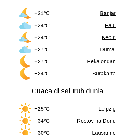
+21°C
Banjar
+24°C
Palu
+24°C
Kediri
+27°C
Dumai
+27°C
Pekalongan
+24°C
Surakarta
Cuaca di seluruh dunia
+25°C
Leipzig
+34°C
Rostov na Donu
+30°C
Lausanne