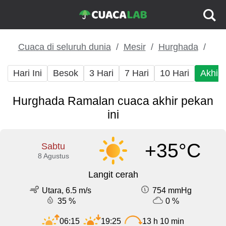
Cuaca di seluruh dunia
Mesir
Hurghada
Hari Ini
Besok
3 Hari
7 Hari
10 Hari
Akhir
Hurghada Ramalan cuaca akhir pekan
ini
+35°C
Sabtu
8 Agustus
Langit cerah
Utara, 6.5 m/s
754 mmHg
35 %
0 %
06:15
19:25
13 h 10 min