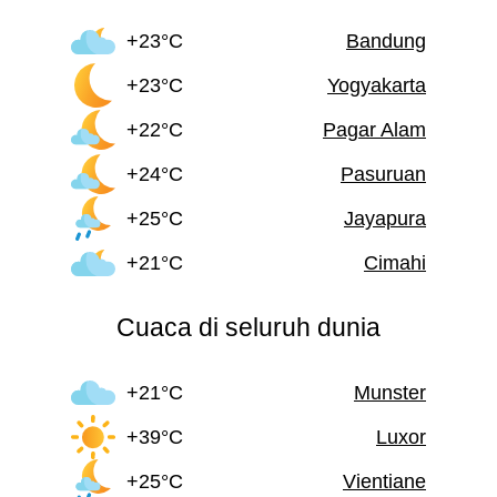
+23°C
Bandung
+23°C
Yogyakarta
+22°C
Pagar Alam
+24°C
Pasuruan
+25°C
Jayapura
+21°C
Cimahi
Cuaca di seluruh dunia
+21°C
Munster
+39°C
Luxor
+25°C
Vientiane