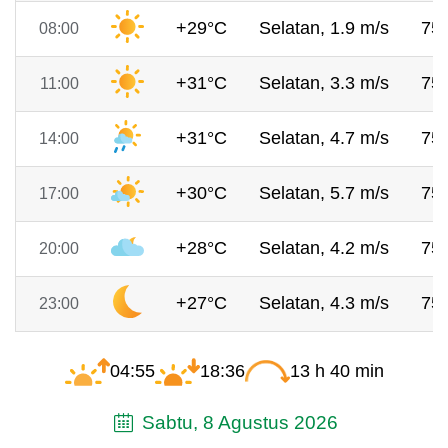
+29°C
Selatan, 1.9 m/s
75
08:00
+31°C
Selatan, 3.3 m/s
75
11:00
+31°C
Selatan, 4.7 m/s
75
14:00
+30°C
Selatan, 5.7 m/s
75
17:00
+28°C
Selatan, 4.2 m/s
75
20:00
+27°C
Selatan, 4.3 m/s
75
23:00
04:55
18:36
13 h 40 min
Sabtu, 8 Agustus 2026