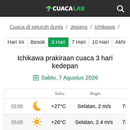
Cuaca di seluruh dunia
Jepang
Ichikawa
Hari Ini
Besok
3 Hari
7 Hari
10 Hari
Akhir
Ichikawa prakiraan cuaca 3 hari
kedepan
Sabtu, 7 Agustus 2026
Suhu
Angin
+27°C
Selatan, 2 m/s
75
02:00
+26°C
Selatan, 2.4 m/s
75
05:00