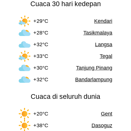
Cuaca 30 hari kedepan
+29°C
Kendari
+28°C
Tasikmalaya
+32°C
Langsa
+33°C
Tegal
+30°C
Tanjung Pinang
+32°C
Bandarlampung
Cuaca di seluruh dunia
+20°C
Gent
+38°C
Dasoguz