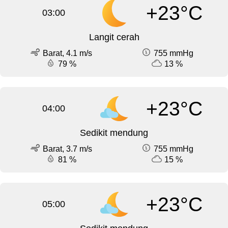
+23°C
03:00
Langit cerah
Barat, 4.1 m/s
755 mmHg
79 %
13 %
+23°C
04:00
Sedikit mendung
Barat, 3.7 m/s
755 mmHg
81 %
15 %
+23°C
05:00