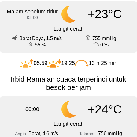
+23°C
Malam sebelum tidur
03:00
Langit cerah
Barat Daya, 1.5 m/s
755 mmHg
55 %
0 %
05:59
19:25
13 h 25 min
Irbid Ramalan cuaca terperinci untuk
besok per jam
+24°C
00:00
Langit cerah
Barat, 4.6 m/s
756 mmHg
Angin:
Tekanan: