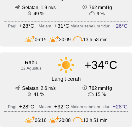
Selatan, 1.9 m/s
762 mmHg
49 %
9 %
+28°C
+31°C
+26°C
Pagi
Malam
Malam sebelum tidur
06:15
20:09
13 h 53 min
+34°C
Rabu
12 Agustus
Langit cerah
Selatan, 2.6 m/s
762 mmHg
41 %
15 %
+28°C
+32°C
+28°C
Pagi
Malam
Malam sebelum tidur
06:16
20:08
13 h 51 min