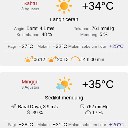
+34°C
Sabtu
8 Agustus
Langit cerah
Barat, 4.1 m/s
761 mmHg
Angin:
Tekanan:
48 %
5 %
Kelembaban:
Mendung:
+27°C
+32°C
+25°C
Pagi
Malam
Malam sebelum tidur
06:12
20:13
14 h 00 min
+35°C
Minggu
9 Agustus
Sedikit mendung
Barat Daya, 3.9 m/s
762 mmHg
39 %
17 %
+28°C
+31°C
+26°C
Pagi
Malam
Malam sebelum tidur