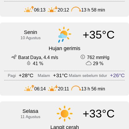
06:13
20:12
13 h 58 min
+35°C
Senin
10 Agustus
Hujan gerimis
Barat Daya, 4.4 m/s
762 mmHg
41 %
29 %
+28°C
+31°C
+26°C
Pagi
Malam
Malam sebelum tidur
06:14
20:11
13 h 56 min
+33°C
Selasa
11 Agustus
Langit cerah