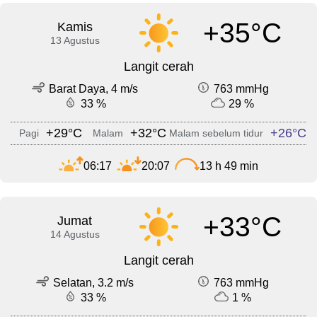
+35°C
Kamis
13 Agustus
Langit cerah
Barat Daya, 4 m/s
763 mmHg
33 %
29 %
+29°C
+32°C
+26°C
Pagi
Malam
Malam sebelum tidur
06:17
20:07
13 h 49 min
+33°C
Jumat
14 Agustus
Langit cerah
Selatan, 3.2 m/s
763 mmHg
33 %
1 %