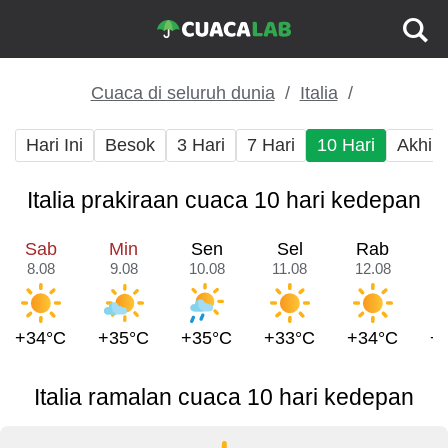
Cuaca di seluruh dunia
Italia
Hari Ini
Besok
3 Hari
7 Hari
10 Hari
Akhir
Italia prakiraan cuaca 10 hari kedepan
Sab
Min
Sen
Sel
Rab
8.08
9.08
10.08
11.08
12.08
1
+34°C
+35°C
+35°C
+33°C
+34°C
+
Italia ramalan cuaca 10 hari kedepan