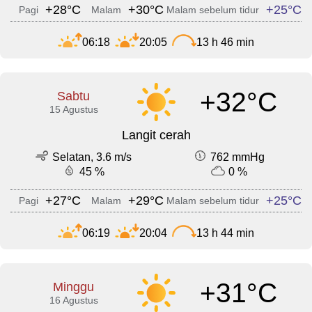
+28°C
+30°C
+25°C
Pagi
Malam
Malam sebelum tidur
06:18
20:05
13 h 46 min
+32°C
Sabtu
15 Agustus
Langit cerah
Selatan, 3.6 m/s
762 mmHg
45 %
0 %
+27°C
+29°C
+25°C
Pagi
Malam
Malam sebelum tidur
06:19
20:04
13 h 44 min
+31°C
Minggu
16 Agustus