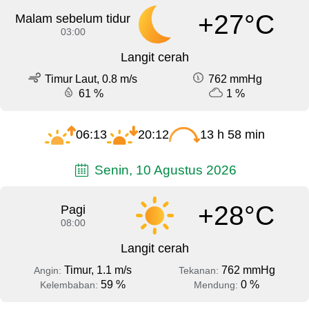
+27°C
Malam sebelum tidur
03:00
Langit cerah
Timur Laut, 0.8 m/s
762 mmHg
61 %
1 %
06:13
20:12
13 h 58 min
Senin, 10 Agustus 2026
+28°C
Pagi
08:00
Langit cerah
Timur, 1.1 m/s
762 mmHg
Angin:
Tekanan:
59 %
0 %
Kelembaban:
Mendung: