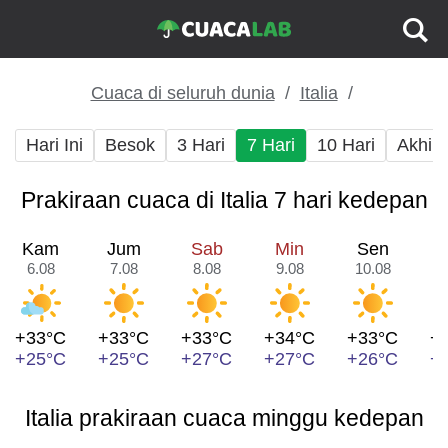
Cuaca di seluruh dunia
Italia
Hari Ini
Besok
3 Hari
7 Hari
10 Hari
Akhir
Prakiraan cuaca di Italia 7 hari kedepan
Kam
Jum
Sab
Min
Sen
6.08
7.08
8.08
9.08
10.08
1
+33°C
+33°C
+33°C
+34°C
+33°C
+
+25°C
+25°C
+27°C
+27°C
+26°C
+
Italia prakiraan cuaca minggu kedepan