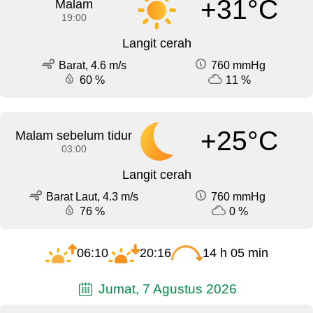
+31°C
Malam
19:00
Langit cerah
Barat, 4.6 m/s
760 mmHg
60 %
11 %
+25°C
Malam sebelum tidur
03:00
Langit cerah
Barat Laut, 4.3 m/s
760 mmHg
76 %
0 %
06:10
20:16
14 h 05 min
Jumat, 7 Agustus 2026