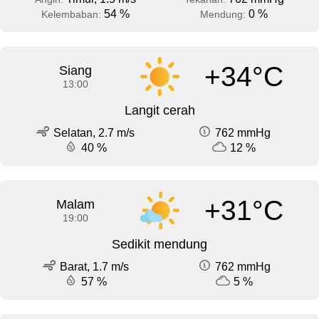
54 %
0 %
Kelembaban:
Mendung:
+34°C
Siang
13:00
Langit cerah
Selatan, 2.7 m/s
762 mmHg
40 %
12 %
+31°C
Malam
19:00
Sedikit mendung
Barat, 1.7 m/s
762 mmHg
57 %
5 %