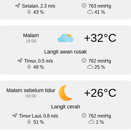
Selatan, 2.3 m/s
763 mmHg
43 %
41 %
+32°C
Malam
19:00
Langit awan rusak
Timur, 0.5 m/s
762 mmHg
49 %
25 %
+26°C
Malam sebelum tidur
03:00
Langit cerah
Timur Laut, 0.8 m/s
762 mmHg
51 %
1 %