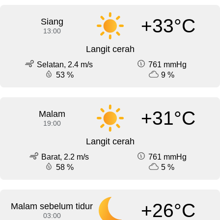
+33°C
Siang
13:00
Langit cerah
Selatan, 2.4 m/s
761 mmHg
53 %
9 %
+31°C
Malam
19:00
Langit cerah
Barat, 2.2 m/s
761 mmHg
58 %
5 %
+26°C
Malam sebelum tidur
03:00