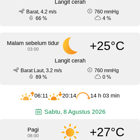
Langit cerah
Barat, 4.2 m/s
760 mmHg
66 %
4 %
+25°C
Malam sebelum tidur
03:00
Langit cerah
Barat Laut, 3.2 m/s
760 mmHg
89 %
0 %
06:11
20:14
14 h 03 min
Sabtu, 8 Agustus 2026
+27°C
Pagi
08:00