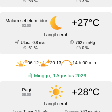
63 %
3 %
+27°C
Malam sebelum tidur
03:00
Langit cerah
Utara, 0.8 m/s
762 mmHg
61 %
0 %
06:12
20:13
14 h 00 min
Minggu, 9 Agustus 2026
+28°C
Pagi
08:00
Langit cerah
Timur, 1.5 m/s
762 mmHg
Angin:
Tekanan: