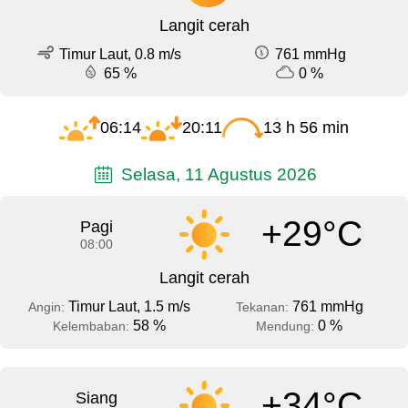
Langit cerah
Timur Laut, 0.8 m/s
761 mmHg
65 %
0 %
06:14
20:11
13 h 56 min
Selasa, 11 Agustus 2026
+29°C
Pagi
08:00
Langit cerah
Timur Laut, 1.5 m/s
761 mmHg
Angin:
Tekanan:
58 %
0 %
Kelembaban:
Mendung:
+34°C
Siang