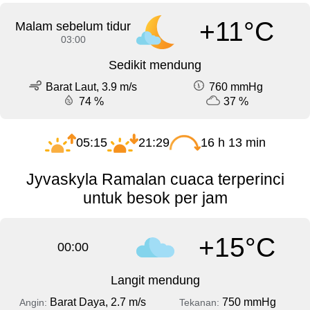
+11°C
Malam sebelum tidur
03:00
Sedikit mendung
Barat Laut, 3.9 m/s
760 mmHg
74 %
37 %
05:15
21:29
16 h 13 min
Jyvaskyla Ramalan cuaca terperinci
untuk besok per jam
+15°C
00:00
Langit mendung
Barat Daya, 2.7 m/s
750 mmHg
Angin:
Tekanan: