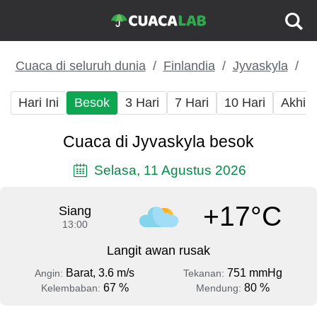
Cuaca di seluruh dunia
Finlandia
Jyvaskyla
Hari Ini
Besok
3 Hari
7 Hari
10 Hari
Akhir
Cuaca di Jyvaskyla besok
Selasa, 11 Agustus 2026
+17°C
Siang
13:00
Langit awan rusak
Barat, 3.6 m/s
751 mmHg
Angin:
Tekanan:
67 %
80 %
Kelembaban:
Mendung: