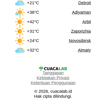
+21°C
Detroit
+38°C
Adiyaman
+42°C
Arbil
+31°C
Zaporizhia
+24°C
Novosibirsk
+32°C
Almaty
Tanggapan
Kebijakan Privasi
Ketentuan Penggunaan
© 2026, cuacalab.id
Hak cipta dilindungi.