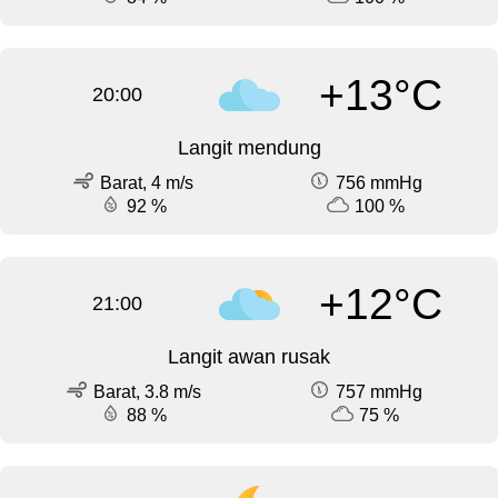
+13°C
20:00
Langit mendung
Barat, 4 m/s
756 mmHg
92 %
100 %
+12°C
21:00
Langit awan rusak
Barat, 3.8 m/s
757 mmHg
88 %
75 %