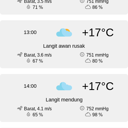
Barat, 3.5 m/s
751 mmHg
71 %
86 %
+17°C
13:00
Langit awan rusak
Barat, 3.6 m/s
751 mmHg
67 %
80 %
+17°C
14:00
Langit mendung
Barat, 4.1 m/s
752 mmHg
65 %
98 %