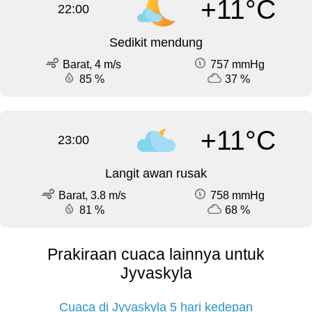
+11°C
22:00
Sedikit mendung
Barat, 4 m/s
757 mmHg
85 %
37 %
+11°C
23:00
Langit awan rusak
Barat, 3.8 m/s
758 mmHg
81 %
68 %
Prakiraan cuaca lainnya untuk
Jyvaskyla
Cuaca di Jyvaskyla 5 hari kedepan