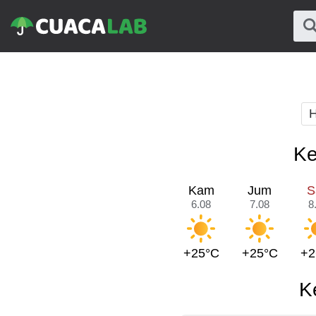
H
Ke
Kam
Jum
S
6.08
7.08
8
+25°C
+25°C
+2
K