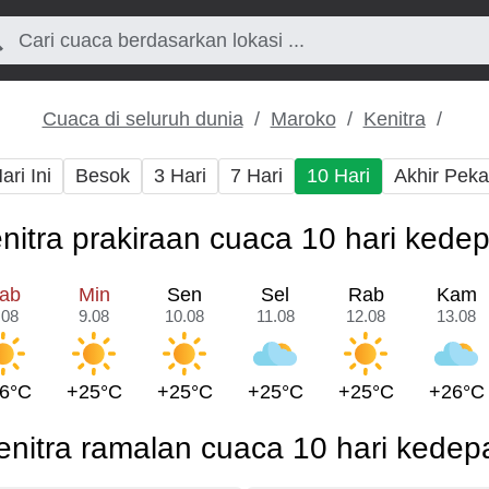
Cuaca di seluruh dunia
Maroko
Kenitra
ari Ini
Besok
3 Hari
7 Hari
10 Hari
Akhir Pek
nitra prakiraan cuaca 10 hari kede
ab
Min
Sen
Sel
Rab
Kam
.08
9.08
10.08
11.08
12.08
13.08
6°C
+25°C
+25°C
+25°C
+25°C
+26°C
enitra ramalan cuaca 10 hari kedep