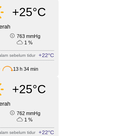
+25°C
cerah
763 mmHg
1 %
+22°C
lam sebelum tidur
9
13 h 34 min
+25°C
cerah
762 mmHg
1 %
+22°C
lam sebelum tidur