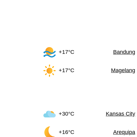
+17°C
Bandung
+17°C
Magelang
+30°C
Kansas City
+16°C
Arequipa