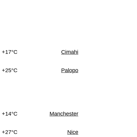
+17°C
Cimahi
+25°C
Palopo
+14°C
Manchester
+27°C
Nice