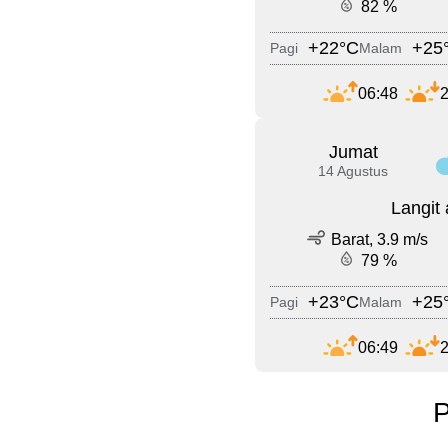
82 %
+22°C
+25
Pagi
Malam
06:48
2
Jumat
14 Agustus
Langit
Barat, 3.9 m/s
79 %
+23°C
+25
Pagi
Malam
06:49
2
P