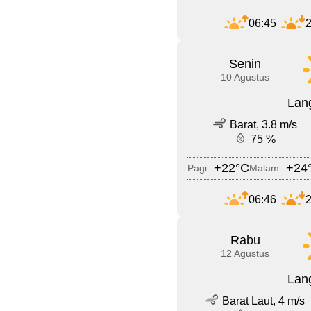
06:45
2
Senin
10 Agustus
Lang
Barat, 3.8 m/s
75 %
+22°C
+24
Pagi
Malam
06:46
2
Rabu
12 Agustus
Lang
Barat Laut, 4 m/s