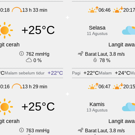
0:18
13 h 33 min
06:46
20:1
+25°C
Selasa
11 Agustus
it cerah
Langit awa
762 mmHg
Barat Laut, 3.8 m/s
0 %
78 %
°C
+22°C
+22°C
+24°C
Malam sebelum tidur
Pagi
Malam
Ma
0:16
13 h 29 min
06:47
20:1
+25°C
Kamis
13 Agustus
it cerah
Langit awa
763 mmHg
Barat Laut, 3.8 m/s