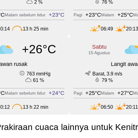
2 %
76 %
°C
+23°C
+23°C
+25°C
Malam sebelum tidur
Pagi
Malam
Ma
0:14
13 h 25 min
06:49
20:1
+26°C
Sabtu
15 Agustus
 awan rusak
Langit awa
763 mmHg
Barat, 3.9 m/s
61 %
79 %
°C
+24°C
+25°C
+27°C
Malam sebelum tidur
Pagi
Malam
Ma
0:12
13 h 22 min
06:50
20:11
rakiraan cuaca lainnya untuk Kenit