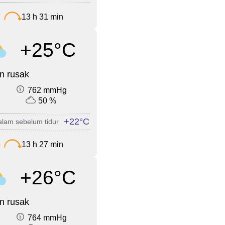
7
13 h 31 min
+25°C
n rusak
762 mmHg
50 %
+22°C
lam sebelum tidur
5
13 h 27 min
+26°C
n rusak
764 mmHg