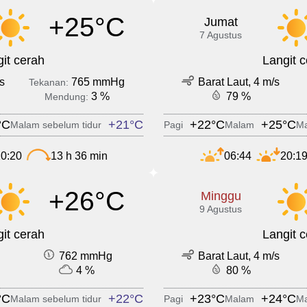
+25°C
Jumat
7 Agustus
it cerah
Langit 
s
765 mmHg
Barat Laut, 4 m/s
Tekanan:
3 %
79 %
Mendung:
°C
+21°C
+22°C
+25°C
Malam sebelum tidur
Pagi
Malam
Ma
0:20
13 h 36 min
06:44
20:1
+26°C
Minggu
9 Agustus
it cerah
Langit 
762 mmHg
Barat Laut, 4 m/s
4 %
80 %
°C
+22°C
+23°C
+24°C
Malam sebelum tidur
Pagi
Malam
Ma