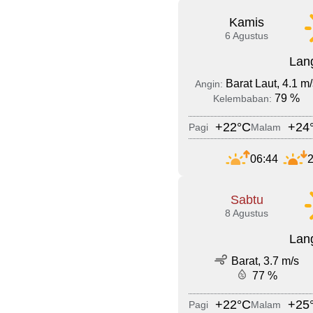
Kamis
6 Agustus
Lang
Barat Laut, 4.1 m/
Angin:
79 %
Kelembaban:
+22°C
+24
Pagi
Malam
06:44
2
Sabtu
8 Agustus
Lang
Barat, 3.7 m/s
77 %
+22°C
+25
Pagi
Malam