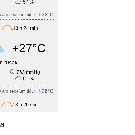
57 %
+23°C
lam sebelum tidur
3
13 h 24 min
+27°C
n rusak
763 mmHg
61 %
+26°C
lam sebelum tidur
13 h 20 min
ra