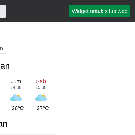
Widget untuk situs web
an
pan
Jum
Sab
14.08
15.08
+26°C
+27°C
an