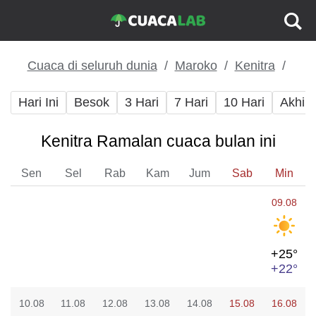
Cuaca di seluruh dunia
Maroko
Kenitra
Hari Ini
Besok
3 Hari
7 Hari
10 Hari
Akhir
Kenitra Ramalan cuaca bulan ini
Sen
Sel
Rab
Kam
Jum
Sab
Min
09.08
+25°
+22°
10.08
11.08
12.08
13.08
14.08
15.08
16.08