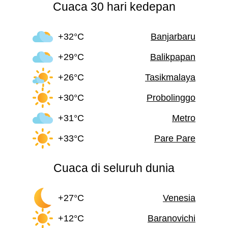
Cuaca 30 hari kedepan
+32°C
Banjarbaru
+29°C
Balikpapan
+26°C
Tasikmalaya
+30°C
Probolinggo
+31°C
Metro
+33°C
Pare Pare
Cuaca di seluruh dunia
+27°C
Venesia
+12°C
Baranovichi