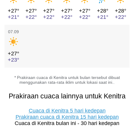
+27°
+27°
+27°
+27°
+27°
+28°
+28°
+21°
+22°
+22°
+22°
+22°
+21°
+22°
07.09
+27°
+23°
* Prakiraan cuaca di Kenitra untuk bulan tersebut dibuat
menggunakan rata-rata iklim untuk lokasi saat ini..
Prakiraan cuaca lainnya untuk Kenitra
Cuaca di Kenitra 5 hari kedepan
Prakiraan cuaca di Kenitra 15 hari kedepan
Cuaca di Kenitra bulan ini - 30 hari kedepan