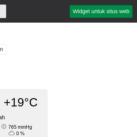
Widget untuk situs web
an
+19°C
ah
765 mmHg
0 %