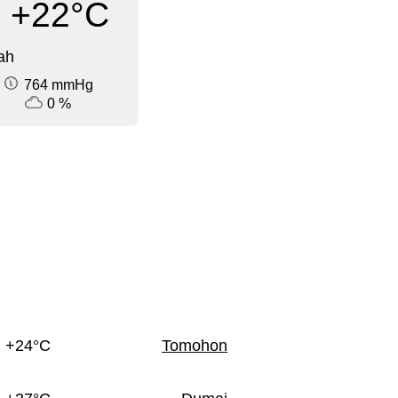
+22°C
ah
764 mmHg
0 %
+24°C
Tomohon