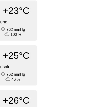
+23°C
dung
762 mmHg
100 %
+25°C
rusak
762 mmHg
46 %
+26°C