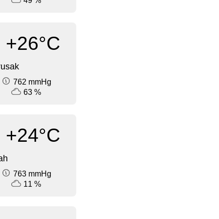
49 %
+26°C
rusak
762 mmHg
63 %
+24°C
ah
763 mmHg
11 %