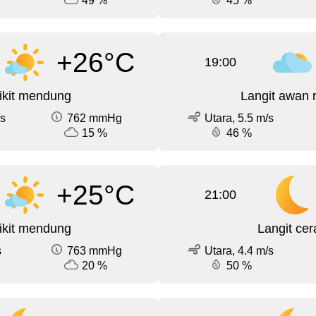
49 %
45 %
+26°C
19:00
ikit mendung
Langit awan 
/s
762 mmHg
Utara, 5.5 m/s
15 %
46 %
+25°C
21:00
ikit mendung
Langit cer
s
763 mmHg
Utara, 4.4 m/s
20 %
50 %