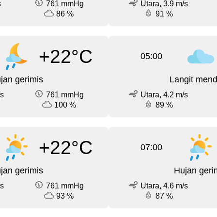
s
761 mmHg
Utara, 3.9 m/s
86 %
91 %
+22°C
05:00
jan gerimis
Langit men
/s
761 mmHg
Utara, 4.2 m/s
100 %
89 %
+22°C
07:00
jan gerimis
Hujan geri
/s
761 mmHg
Utara, 4.6 m/s
93 %
87 %