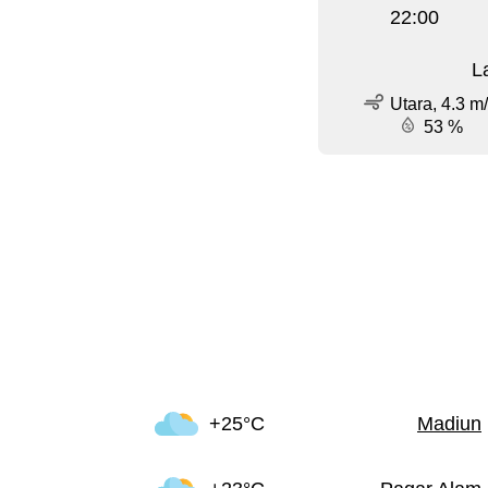
22:00
L
Utara, 4.3 m
53 %
+25°C
Madiun