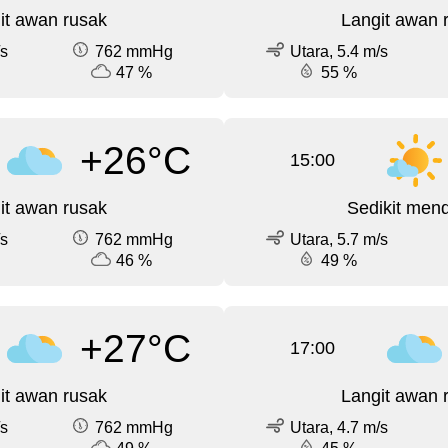
it awan rusak
Langit awan 
/s
762 mmHg
Utara, 5.4 m/s
47 %
55 %
+26°C
15:00
it awan rusak
Sedikit men
/s
762 mmHg
Utara, 5.7 m/s
46 %
49 %
+27°C
17:00
it awan rusak
Langit awan 
/s
762 mmHg
Utara, 4.7 m/s