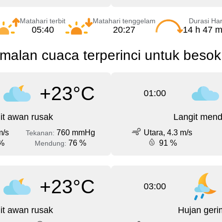
Matahari terbit
Matahari tenggelam
Durasi Har
05:40
20:27
14 h 47 m
malan cuaca terperinci untuk besok
+23°C
01:00
it awan rusak
Langit men
m/s
760 mmHg
Utara, 4.3 m/s
Tekanan:
%
76 %
91 %
Mendung:
+23°C
03:00
it awan rusak
Hujan geri