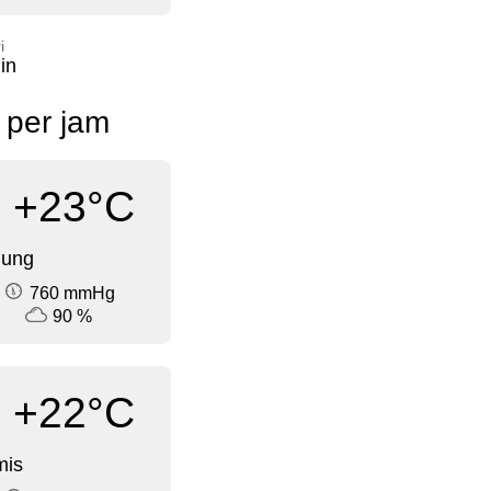
i
in
 per jam
+23°C
dung
760 mmHg
90 %
+22°C
mis