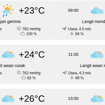
+23°C
09:00
jan gerimis
Langit men
/s
762 mmHg
Utara, 4.5 m/s
100 %
84 %
+24°C
11:00
it awan rusak
Langit awan 
/s
762 mmHg
Utara, 4.3 m/s
82 %
68 %
+26°C
13:00