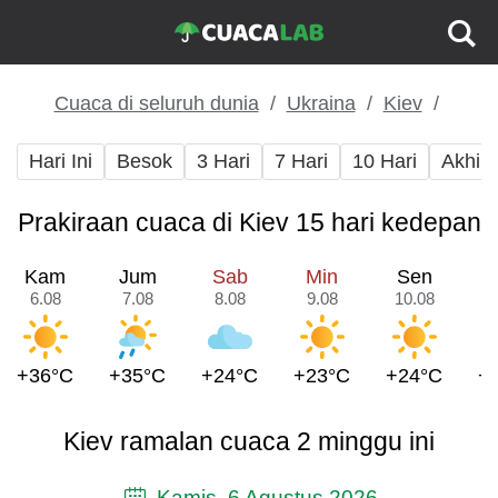
Cuaca di seluruh dunia
Ukraina
Kiev
Hari Ini
Besok
3 Hari
7 Hari
10 Hari
Akhir
Prakiraan cuaca di Kiev 15 hari kedepan
Kam
Jum
Sab
Min
Sen
6.08
7.08
8.08
9.08
10.08
1
+36°C
+35°C
+24°C
+23°C
+24°C
+
Kiev ramalan cuaca 2 minggu ini
Kamis, 6 Agustus 2026