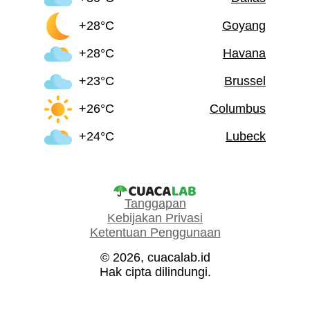
+28°C
Goyang
+28°C
Havana
+23°C
Brussel
+26°C
Columbus
+24°C
Lubeck
Tanggapan
Kebijakan Privasi
Ketentuan Penggunaan
© 2026, cuacalab.id
Hak cipta dilindungi.