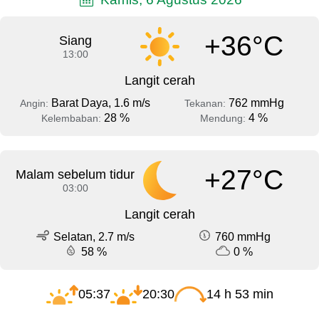
+36°C
Siang
13:00
Langit cerah
Barat Daya, 1.6 m/s
762 mmHg
Angin:
Tekanan:
28 %
4 %
Kelembaban:
Mendung:
+27°C
Malam sebelum tidur
03:00
Langit cerah
Selatan, 2.7 m/s
760 mmHg
58 %
0 %
05:37
20:30
14 h 53 min