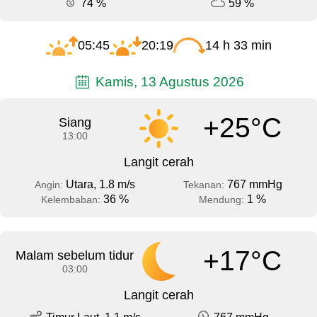
74 %
59 %
05:45
20:19
14 h 33 min
Kamis, 13 Agustus 2026
+25°C
Siang
13:00
Langit cerah
Utara, 1.8 m/s
767 mmHg
Angin:
Tekanan:
36 %
1 %
Kelembaban:
Mendung:
+17°C
Malam sebelum tidur
03:00
Langit cerah