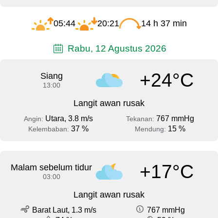
05:44
20:21
14 h 37 min
Rabu, 12 Agustus 2026
+24°C
Siang
13:00
Langit awan rusak
Utara, 3.8 m/s
767 mmHg
Angin:
Tekanan:
37 %
15 %
Kelembaban:
Mendung:
+17°C
Malam sebelum tidur
03:00
Langit awan rusak
Barat Laut, 1.3 m/s
767 mmHg