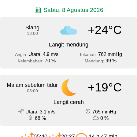
Sabtu, 8 Agustus 2026
+24°C
Siang
13:00
Langit mendung
Utara, 4.9 m/s
762 mmHg
Angin:
Tekanan:
70 %
99 %
Kelembaban:
Mendung:
+19°C
Malam sebelum tidur
03:00
Langit cerah
Utara, 3.1 m/s
765 mmHg
68 %
0 %
05:40
20:27
14 h 47 min