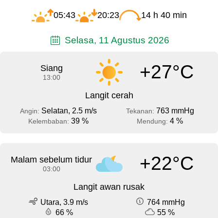
05:43
20:23
14 h 40 min
Selasa, 11 Agustus 2026
+27°C
Siang
13:00
Langit cerah
Selatan, 2.5 m/s
763 mmHg
Angin:
Tekanan:
39 %
4 %
Kelembaban:
Mendung:
+22°C
Malam sebelum tidur
03:00
Langit awan rusak
Utara, 3.9 m/s
764 mmHg
66 %
55 %