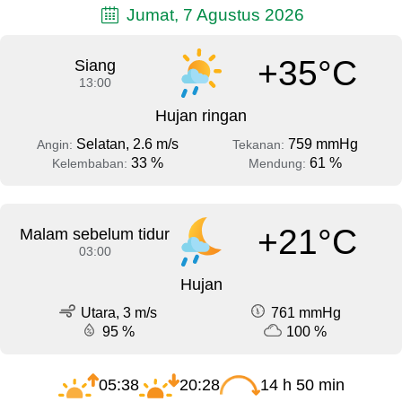
Jumat, 7 Agustus 2026
+35°C
Siang
13:00
Hujan ringan
Selatan, 2.6 m/s
759 mmHg
Angin:
Tekanan:
33 %
61 %
Kelembaban:
Mendung:
+21°C
Malam sebelum tidur
03:00
Hujan
Utara, 3 m/s
761 mmHg
95 %
100 %
05:38
20:28
14 h 50 min