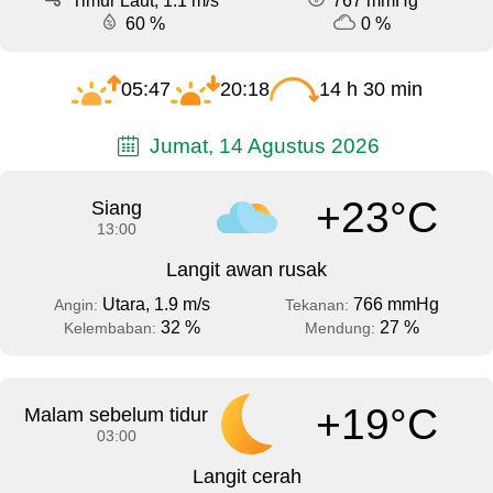
Timur Laut, 1.1 m/s
767 mmHg
60 %
0 %
05:47
20:18
14 h 30 min
Jumat, 14 Agustus 2026
+23°C
Siang
13:00
Langit awan rusak
Utara, 1.9 m/s
766 mmHg
Angin:
Tekanan:
32 %
27 %
Kelembaban:
Mendung:
+19°C
Malam sebelum tidur
03:00
Langit cerah