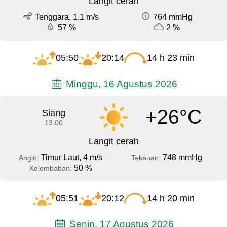
Langit cerah
Tenggara, 1.1 m/s
764 mmHg
57 %
2 %
05:50
20:14
14 h 23 min
Minggu, 16 Agustus 2026
+26°C
Siang
13:00
Langit cerah
Timur Laut, 4 m/s
748 mmHg
Angin:
Tekanan:
50 %
Kelembaban:
05:51
20:12
14 h 20 min
Senin, 17 Agustus 2026