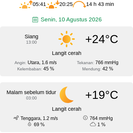
05:41
20:25
14 h 43 min
Senin, 10 Agustus 2026
+24°C
Siang
13:00
Langit cerah
Utara, 1.6 m/s
766 mmHg
Angin:
Tekanan:
45 %
42 %
Kelembaban:
Mendung:
+19°C
Malam sebelum tidur
03:00
Langit cerah
Tenggara, 1.2 m/s
764 mmHg
69 %
1 %