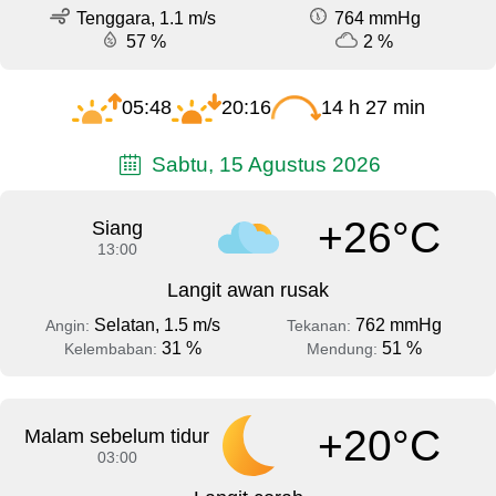
Tenggara, 1.1 m/s
764 mmHg
57 %
2 %
05:48
20:16
14 h 27 min
Sabtu, 15 Agustus 2026
+26°C
Siang
13:00
Langit awan rusak
Selatan, 1.5 m/s
762 mmHg
Angin:
Tekanan:
31 %
51 %
Kelembaban:
Mendung:
+20°C
Malam sebelum tidur
03:00