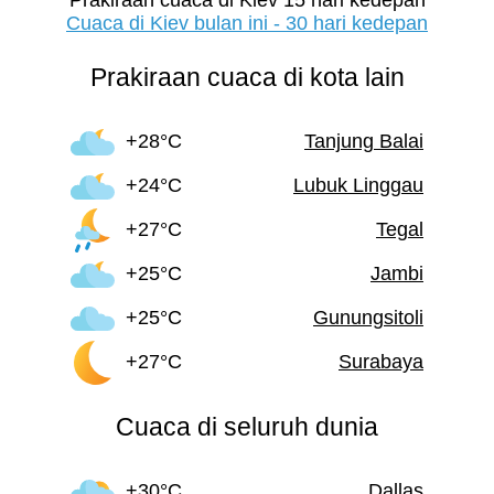
Cuaca di Kiev bulan ini - 30 hari kedepan
Prakiraan cuaca di kota lain
+28°C
Tanjung Balai
+24°C
Lubuk Linggau
+27°C
Tegal
+25°C
Jambi
+25°C
Gunungsitoli
+27°C
Surabaya
Cuaca di seluruh dunia
+30°C
Dallas