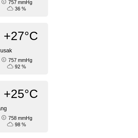
757 mmHg
36 %
+27°C
rusak
757 mmHg
92 %
+25°C
ang
758 mmHg
98 %