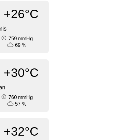
+26°C
mis
759 mmHg
69 %
+30°C
an
760 mmHg
57 %
+32°C