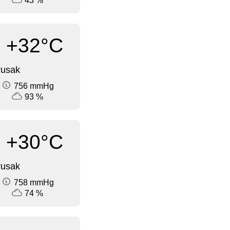
43 %
+32°C
rusak
756 mmHg
93 %
+30°C
rusak
758 mmHg
74 %