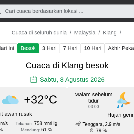
Cuaca di seluruh dunia
Malaysia
Klang
ari Ini
Besok
3 Hari
7 Hari
10 Hari
Akhir Pek
Cuaca di Klang besok
Sabtu, 8 Agustus 2026
Malam sebelum
+32°C
tidur
03:00
it awan rusak
Hujan geri
 m/s
758 mmHg
Tekanan:
Tenggara, 2.9 m/s
%
61 %
Mendung:
79 %