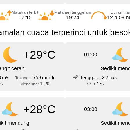
Matahari terbit
Matahari tenggelam
Durasi Har
07:15
19:24
12 h 09 m
malan cuaca terperinci untuk beso
+29°C
01:00
angit cerah
Sedikit men
3 m/s
759 mmHg
Tenggara, 2.2 m/s
Tekanan:
%
11 %
77 %
Mendung:
+28°C
03:00
ikit mendung
Sedikit men