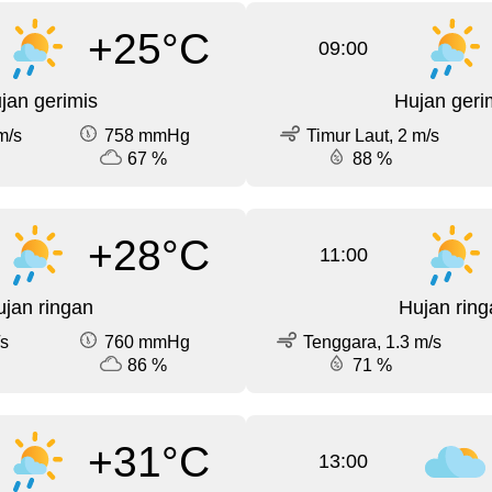
+25°C
09:00
jan gerimis
Hujan geri
m/s
758 mmHg
Timur Laut, 2 m/s
67 %
88 %
+28°C
11:00
jan ringan
Hujan ring
/s
760 mmHg
Tenggara, 1.3 m/s
86 %
71 %
+31°C
13:00