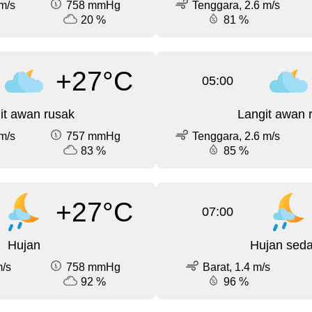
m/s
758 mmHg
Tenggara, 2.6 m/s
20 %
81 %
+27°C
05:00
it awan rusak
Langit awan 
m/s
757 mmHg
Tenggara, 2.6 m/s
83 %
85 %
+27°C
07:00
Hujan
Hujan sed
m/s
758 mmHg
Barat, 1.4 m/s
92 %
96 %