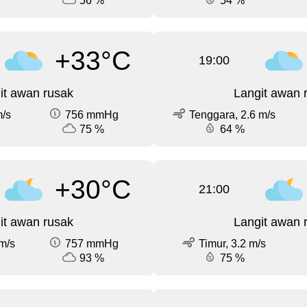
56 %
54 %
+33°C
19:00
it awan rusak
Langit awan 
m/s
756 mmHg
Tenggara, 2.6 m/s
75 %
64 %
+30°C
21:00
it awan rusak
Langit awan 
m/s
757 mmHg
Timur, 3.2 m/s
93 %
75 %