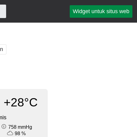
Widget untuk situs web
an
+28°C
mis
758 mmHg
98 %