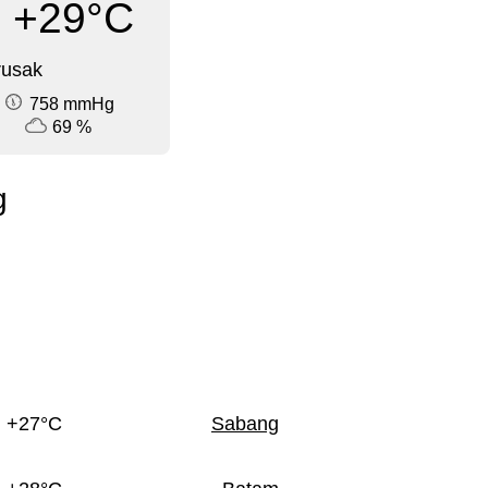
+29°C
rusak
758 mmHg
69 %
g
+27°C
Sabang