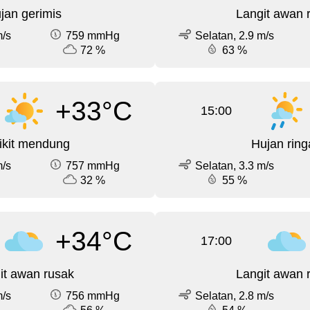
jan gerimis
Langit awan 
m/s
759 mmHg
Selatan, 2.9 m/s
72 %
63 %
+33°C
15:00
ikit mendung
Hujan ring
m/s
757 mmHg
Selatan, 3.3 m/s
32 %
55 %
+34°C
17:00
it awan rusak
Langit awan 
m/s
756 mmHg
Selatan, 2.8 m/s