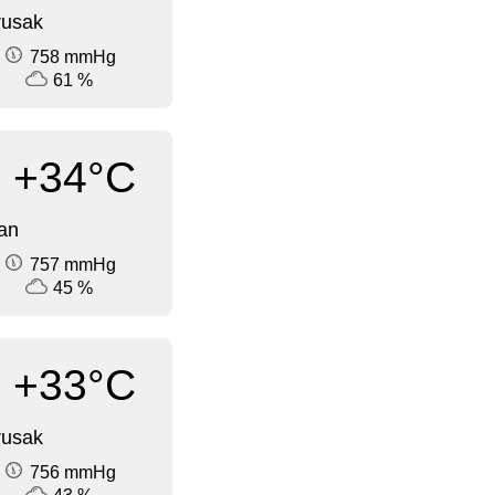
rusak
758 mmHg
61 %
+34°C
an
757 mmHg
45 %
+33°C
rusak
756 mmHg