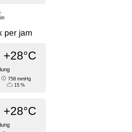
i
in
k per jam
+28°C
dung
758 mmHg
15 %
+28°C
dung