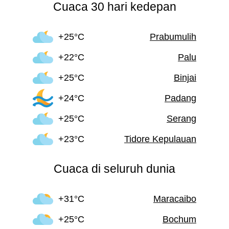
Cuaca 30 hari kedepan
+25°C
Prabumulih
+22°C
Palu
+25°C
Binjai
+24°C
Padang
+25°C
Serang
+23°C
Tidore Kepulauan
Cuaca di seluruh dunia
+31°C
Maracaibo
+25°C
Bochum