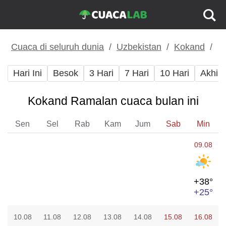
Cuaca di seluruh dunia
Uzbekistan
Kokand
Hari Ini
Besok
3 Hari
7 Hari
10 Hari
Akhir
Kokand Ramalan cuaca bulan ini
Sen
Sel
Rab
Kam
Jum
Sab
Min
09.08
+38°
+25°
10.08
11.08
12.08
13.08
14.08
15.08
16.08