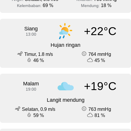
69 %
18 %
Kelembaban:
Mendung:
+22°C
Siang
13:00
Hujan ringan
Timur, 1.8 m/s
764 mmHg
46 %
45 %
+19°C
Malam
19:00
Langit mendung
Selatan, 0.9 m/s
763 mmHg
59 %
81 %