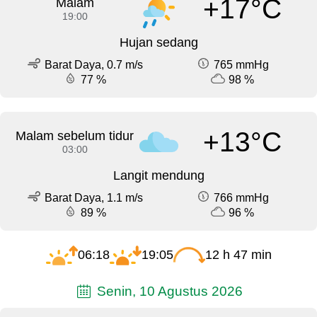
+17°C
Malam
19:00
Hujan sedang
Barat Daya, 0.7 m/s
765 mmHg
77 %
98 %
+13°C
Malam sebelum tidur
03:00
Langit mendung
Barat Daya, 1.1 m/s
766 mmHg
89 %
96 %
06:18
19:05
12 h 47 min
Senin, 10 Agustus 2026