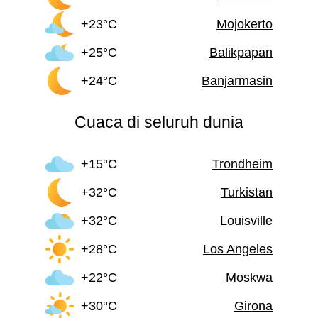
+23°C
Mojokerto
+25°C
Balikpapan
+24°C
Banjarmasin
Cuaca di seluruh dunia
+15°C
Trondheim
+32°C
Turkistan
+32°C
Louisville
+28°C
Los Angeles
+22°C
Moskwa
+30°C
Girona