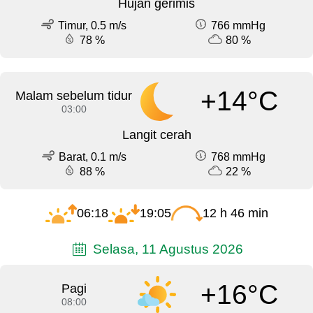
Hujan gerimis
Timur, 0.5 m/s
766 mmHg
78 %
80 %
+14°C
Malam sebelum tidur
03:00
Langit cerah
Barat, 0.1 m/s
768 mmHg
88 %
22 %
06:18
19:05
12 h 46 min
Selasa, 11 Agustus 2026
+16°C
Pagi
08:00