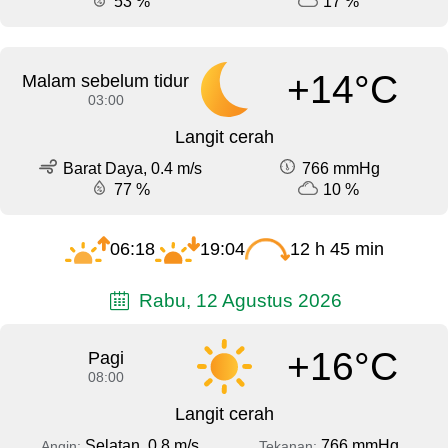
53 %
17 %
+14°C
Malam sebelum tidur
03:00
Langit cerah
Barat Daya, 0.4 m/s
766 mmHg
77 %
10 %
06:18
19:04
12 h 45 min
Rabu, 12 Agustus 2026
+16°C
Pagi
08:00
Langit cerah
Selatan, 0.8 m/s
766 mmHg
Angin:
Tekanan: