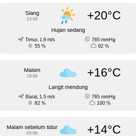
+20°C
Siang
13:00
Hujan sedang
Timur, 1.9 m/s
765 mmHg
55 %
92 %
+16°C
Malam
19:00
Langit mendung
Barat, 1.5 m/s
765 mmHg
82 %
100 %
+14°C
Malam sebelum tidur
03:00