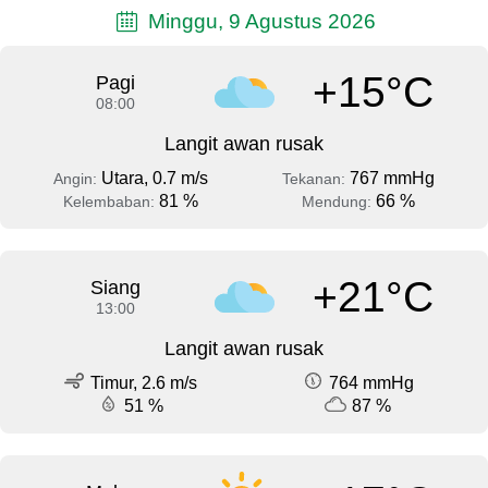
Minggu, 9 Agustus 2026
+15°C
Pagi
08:00
Langit awan rusak
Utara, 0.7 m/s
767 mmHg
Angin:
Tekanan:
81 %
66 %
Kelembaban:
Mendung:
+21°C
Siang
13:00
Langit awan rusak
Timur, 2.6 m/s
764 mmHg
51 %
87 %