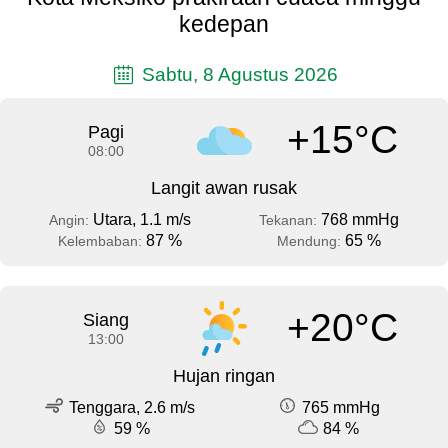
kedepan
Sabtu, 8 Agustus 2026
+15°C
Pagi
08:00
Langit awan rusak
Utara, 1.1 m/s
768 mmHg
Angin:
Tekanan:
87 %
65 %
Kelembaban:
Mendung:
+20°C
Siang
13:00
Hujan ringan
Tenggara, 2.6 m/s
765 mmHg
59 %
84 %