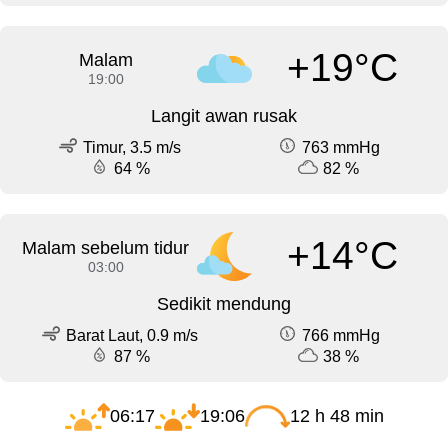
+19°C
Malam
19:00
Langit awan rusak
Timur, 3.5 m/s
763 mmHg
64 %
82 %
+14°C
Malam sebelum tidur
03:00
Sedikit mendung
Barat Laut, 0.9 m/s
766 mmHg
87 %
38 %
06:17
19:06
12 h 48 min