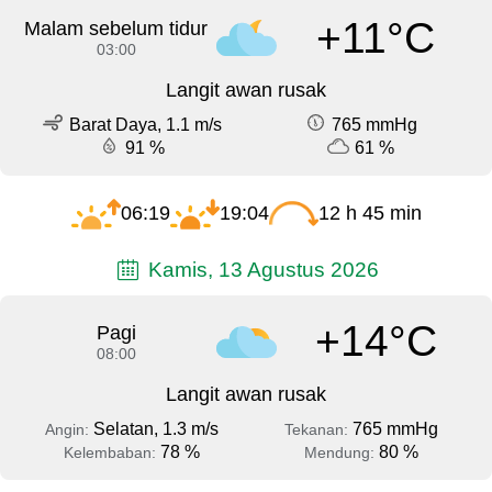
+11°C
Malam sebelum tidur
03:00
Langit awan rusak
Barat Daya, 1.1 m/s
765 mmHg
91 %
61 %
06:19
19:04
12 h 45 min
Kamis, 13 Agustus 2026
+14°C
Pagi
08:00
Langit awan rusak
Selatan, 1.3 m/s
765 mmHg
Angin:
Tekanan:
78 %
80 %
Kelembaban:
Mendung: