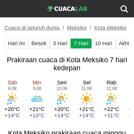
Cuaca di seluruh dunia
Meksiko
Kota Meksiko
Hari Ini
Besok
3 Hari
7 Hari
10 Hari
Akhir
Prakiraan cuaca di Kota Meksiko 7 hari
kedepan
Sab
Min
Sen
Sel
Rab
8.08
9.08
10.08
11.08
12.08
1
+20°C
+21°C
+20°C
+21°C
+22°C
+
+14°C
+13°C
+14°C
+14°C
+11°C
+
Kota Meksiko prakiraan cuaca minggu