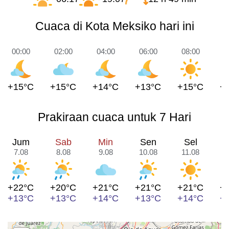
Cuaca di Kota Meksiko hari ini
00:00
02:00
04:00
06:00
08:00
1
+15°C
+15°C
+14°C
+13°C
+15°C
+
Prakiraan cuaca untuk 7 Hari
Jum
Sab
Min
Sen
Sel
7.08
8.08
9.08
10.08
11.08
1
+22°C
+20°C
+21°C
+21°C
+21°C
+
+13°C
+13°C
+14°C
+13°C
+14°C
+