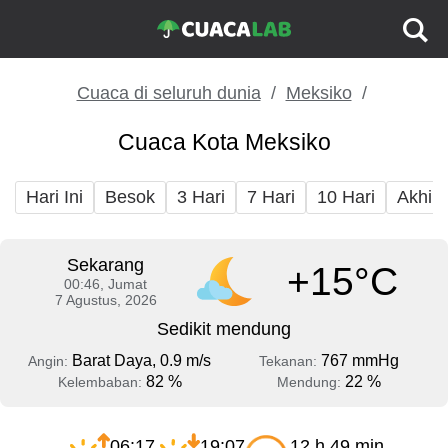
Cuaca di seluruh dunia
Meksiko
Cuaca Kota Meksiko
Hari Ini
Besok
3 Hari
7 Hari
10 Hari
Akhir
Sekarang
+15°C
00:46, Jumat
7 Agustus, 2026
Sedikit mendung
Barat Daya, 0.9 m/s
767 mmHg
Angin:
Tekanan:
82 %
22 %
Kelembaban:
Mendung:
06:17
19:07
12 h 49 min