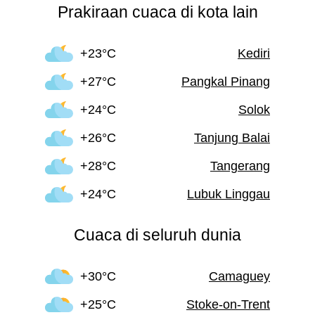
Prakiraan cuaca di kota lain
+23°C
Kediri
+27°C
Pangkal Pinang
+24°C
Solok
+26°C
Tanjung Balai
+28°C
Tangerang
+24°C
Lubuk Linggau
Cuaca di seluruh dunia
+30°C
Camaguey
+25°C
Stoke-on-Trent