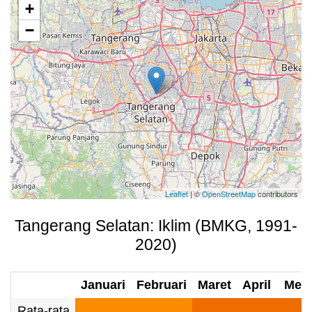
+
−
Leaflet
| ©
OpenStreetMap
contributors
Tangerang Selatan: Iklim (BMKG, 1991-
2020)
Januari
Februari
Maret
April
Mei
Rata-rata