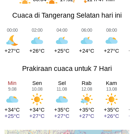
Cuaca di Tangerang Selatan hari ini
00:00
02:00
04:00
06:00
08:00
1
+27°C
+26°C
+25°C
+24°C
+27°C
+
Prakiraan cuaca untuk 7 Hari
Min
Sen
Sel
Rab
Kam
9.08
10.08
11.08
12.08
13.08
1
+34°C
+34°C
+35°C
+35°C
+35°C
+
+25°C
+27°C
+27°C
+27°C
+26°C
+