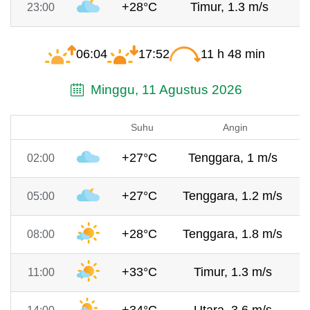
+28°C
Timur, 1.3 m/s
7
23:00
06:04
17:52
11 h 48 min
Minggu, 11 Agustus 2026
Suhu
Angin
+27°C
Tenggara, 1 m/s
02:00
+27°C
Tenggara, 1.2 m/s
05:00
+28°C
Tenggara, 1.8 m/s
08:00
+33°C
Timur, 1.3 m/s
11:00