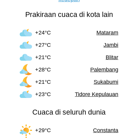
Prakiraan cuaca di kota lain
+24°C
Mataram
+27°C
Jambi
+21°C
Blitar
+28°C
Palembang
+21°C
Sukabumi
+23°C
Tidore Kepulauan
Cuaca di seluruh dunia
+29°C
Constanta