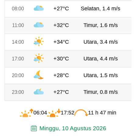
+27°C
Selatan, 1.4 m/s
7
08:00
+32°C
Timur, 1.6 m/s
7
11:00
+34°C
Utara, 3.4 m/s
7
14:00
+30°C
Utara, 4.4 m/s
7
17:00
+28°C
Utara, 1.5 m/s
7
20:00
+27°C
Timur, 0.8 m/s
7
23:00
06:04
17:52
11 h 47 min
Minggu, 10 Agustus 2026