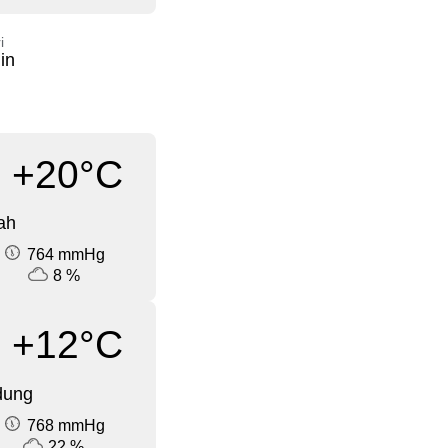
i
in
+20°C
ah
764 mmHg
8 %
+12°C
dung
768 mmHg
22 %