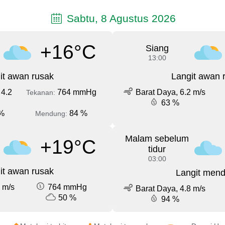
Sabtu, 8 Agustus 2026
+16°C
Siang
13:00
it awan rusak
Langit awan 
 4.2
764 mmHg
Barat Daya, 6.2 m/s
Tekanan:
63 %
%
84 %
Mendung:
Malam sebelum
+19°C
tidur
03:00
it awan rusak
Langit men
 m/s
764 mmHg
Barat Daya, 4.8 m/s
50 %
94 %