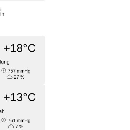
i
in
+18°C
dung
757 mmHg
27 %
+13°C
ah
761 mmHg
7 %