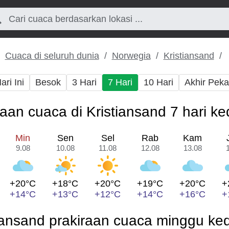
Cuaca di seluruh dunia
Norwegia
Kristiansand
ari Ini
Besok
3 Hari
7 Hari
10 Hari
Akhir Pek
raan cuaca di Kristiansand 7 hari k
Min
Sen
Sel
Rab
Kam
9.08
10.08
11.08
12.08
13.08
+20°C
+18°C
+20°C
+19°C
+20°C
+
+14°C
+13°C
+12°C
+14°C
+16°C
+
iansand prakiraan cuaca minggu k