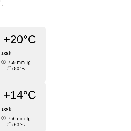
i
in
+20°C
rusak
759 mmHg
80 %
+14°C
rusak
756 mmHg
63 %