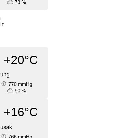
73 %
i
in
+20°C
dung
770 mmHg
90 %
+16°C
rusak
766 mmHg