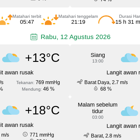
Matahari terbit
Matahari tenggelam
Durasi Har
05:47
21:19
15 h 31 m
Rabu, 12 Agustus 2026
+13°C
Siang
13:00
it awan rusak
Langit awan 
/s
769 mmHg
Barat Daya, 2.7 m/s
Tekanan:
%
46 %
68 %
Mendung:
Malam sebelum
+18°C
tidur
03:00
it awan rusak
Langit awan 
 m/s
771 mmHg
Barat, 2.8 m/s