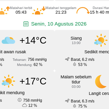
Matahari terbit
Matahari tenggelam
Durasi Har
05:43
21:23
15 h 40 m
Senin, 10 Agustus 2026
+14°C
Siang
13:00
it awan rusak
Sedikit men
m/s
756 mmHg
Barat, 6.2 m/s
Tekanan:
%
62 %
53 %
Mendung:
Malam sebelum
+17°C
tidur
03:00
ikit mendung
Langit cer
/s
758 mmHg
Barat, 6.3 m/s
12 %
75 %