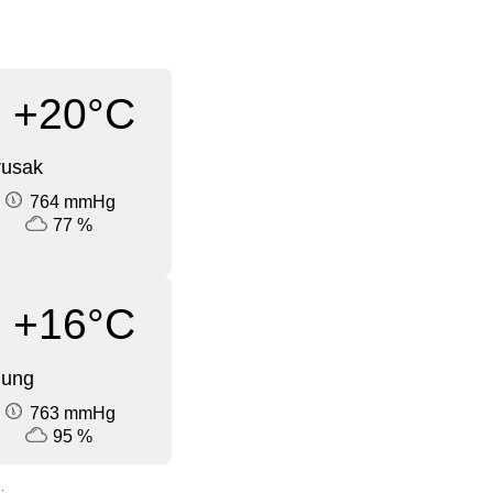
+20°C
rusak
764 mmHg
77 %
+16°C
dung
763 mmHg
95 %