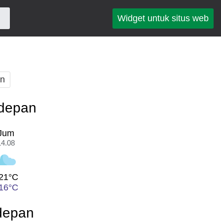
Widget untuk situs web
an
edepan
Jum
14.08
21°C
16°C
edepan