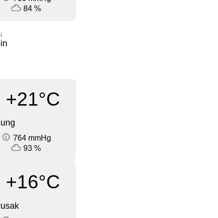
84 %
i
in
+21°C
dung
764 mmHg
93 %
+16°C
rusak