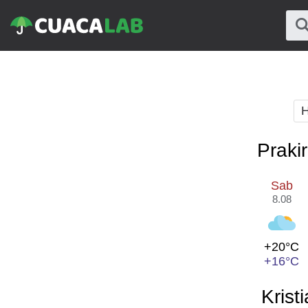
H
Praki
Sab
8.08
+20°C
+16°C
Krist