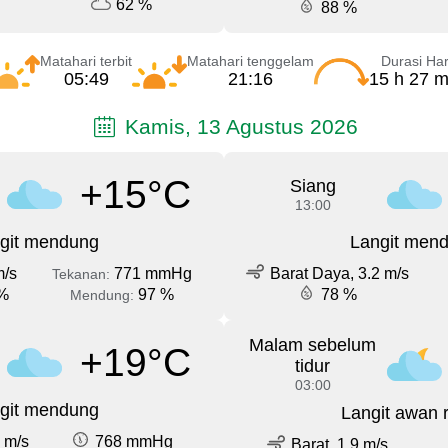
62 %
88 %
Matahari terbit
Matahari tenggelam
Durasi Har
05:49
21:16
15 h 27 m
Kamis, 13 Agustus 2026
+15°C
Siang
13:00
git mendung
Langit men
m/s
771 mmHg
Barat Daya, 3.2 m/s
Tekanan:
%
97 %
78 %
Mendung:
Malam sebelum
+19°C
tidur
03:00
git mendung
Langit awan 
 m/s
768 mmHg
Barat, 1.9 m/s