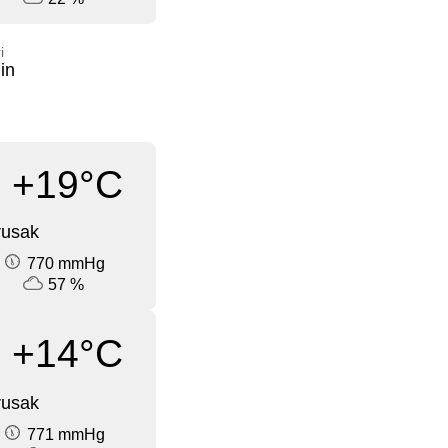
i
in
+19°C
rusak
770 mmHg
57 %
+14°C
rusak
771 mmHg