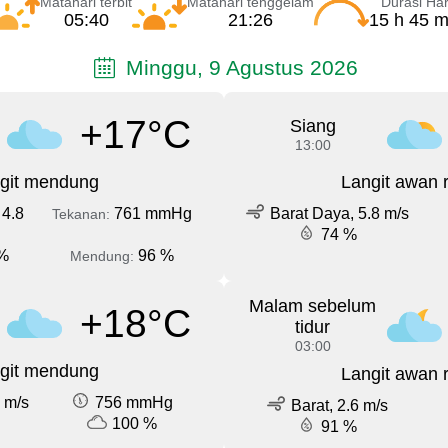
Matahari terbit
Matahari tenggelam
Durasi Har
05:40
21:26
15 h 45 m
Minggu, 9 Agustus 2026
+17°C
Siang
13:00
git mendung
Langit awan 
 4.8
761 mmHg
Barat Daya, 5.8 m/s
Tekanan:
74 %
%
96 %
Mendung:
Malam sebelum
+18°C
tidur
03:00
git mendung
Langit awan 
 m/s
756 mmHg
Barat, 2.6 m/s
100 %
91 %