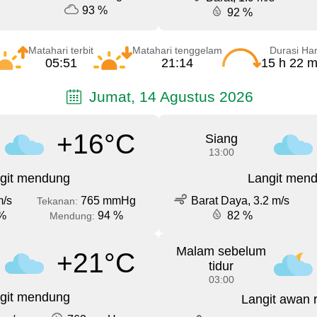
93 %
92 %
Matahari terbit
Matahari tenggelam
Durasi Har
05:51
21:14
15 h 22 m
Jumat, 14 Agustus 2026
+16°C
Siang
13:00
git mendung
Langit men
m/s
765 mmHg
Barat Daya, 3.2 m/s
Tekanan:
%
94 %
82 %
Mendung:
Malam sebelum
+21°C
tidur
03:00
git mendung
Langit awan 