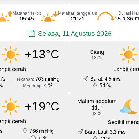
Matahari terbit
Matahari tenggelam
Durasi Har
05:45
21:21
15 h 36 m
Selasa, 11 Agustus 2026
+13°C
Siang
13:00
angit cerah
Langit cer
m/s
763 mmHg
Barat, 4.5 m/s
Tekanan:
%
4 %
54 %
Mendung:
Malam sebelum
+19°C
tidur
03:00
angit cerah
Sedikit men
/s
766 mmHg
Barat Laut, 3.3 m/s
5 %
74 %