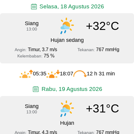
Selasa, 18 Agustus 2026
+32°C
Siang
13:00
Hujan sedang
Timur, 3.7 m/s
767 mmHg
Angin:
Tekanan:
75 %
Kelembaban:
05:35
18:07
12 h 31 min
Rabu, 19 Agustus 2026
+31°C
Siang
13:00
Hujan
Timur, 4.3 m/s
767 mmHg
Angin:
Tekanan: