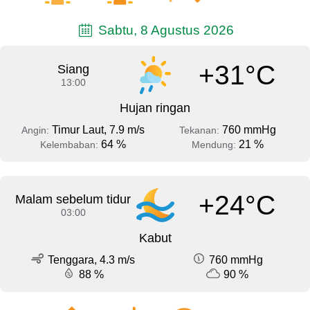
Sabtu, 8 Agustus 2026
+31°C
Siang
13:00
Hujan ringan
Timur Laut, 7.9 m/s
760 mmHg
Angin:
Tekanan:
64 %
21 %
Kelembaban:
Mendung:
+24°C
Malam sebelum tidur
03:00
Kabut
Tenggara, 4.3 m/s
760 mmHg
88 %
90 %