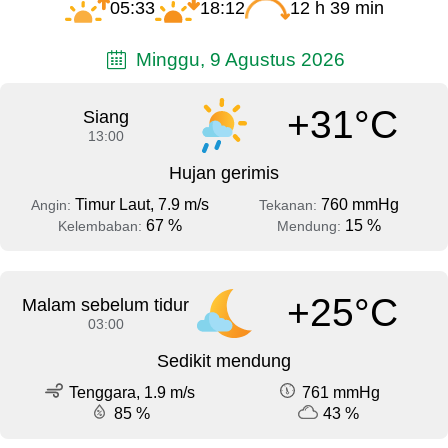
05:33
18:12
12 h 39 min
Minggu, 9 Agustus 2026
+31°C
Siang
13:00
Hujan gerimis
Timur Laut, 7.9 m/s
760 mmHg
Angin:
Tekanan:
67 %
15 %
Kelembaban:
Mendung:
+25°C
Malam sebelum tidur
03:00
Sedikit mendung
Tenggara, 1.9 m/s
761 mmHg
85 %
43 %