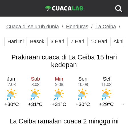
Cuaca di seluruh dunia
Honduras
La Ceiba
Hari Ini
Besok
3 Hari
7 Hari
10 Hari
Akhir
Prakiraan cuaca di La Ceiba 15 hari
kedepan
Jum
Sab
Min
Sen
Sel
7.08
8.08
9.08
10.08
11.08
1
+30°C
+31°C
+31°C
+30°C
+29°C
+
La Ceiba ramalan cuaca 2 minggu ini