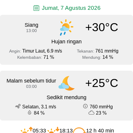
Jumat, 7 Agustus 2026
+30°C
Siang
13:00
Hujan ringan
Timur Laut, 6.9 m/s
761 mmHg
Angin:
Tekanan:
71 %
14 %
Kelembaban:
Mendung:
+25°C
Malam sebelum tidur
03:00
Sedikit mendung
Selatan, 3.1 m/s
760 mmHg
84 %
23 %
05:33
18:13
12 h 40 min