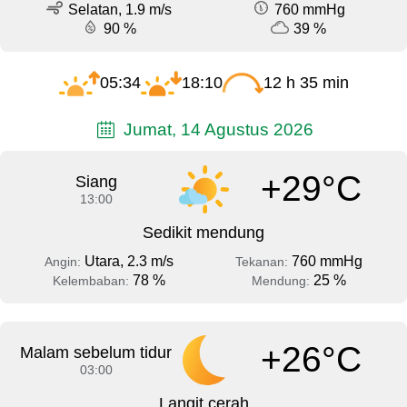
Selatan, 1.9 m/s
760 mmHg
90 %
39 %
05:34
18:10
12 h 35 min
Jumat, 14 Agustus 2026
+29°C
Siang
13:00
Sedikit mendung
Utara, 2.3 m/s
760 mmHg
Angin:
Tekanan:
78 %
25 %
Kelembaban:
Mendung:
+26°C
Malam sebelum tidur
03:00
Langit cerah