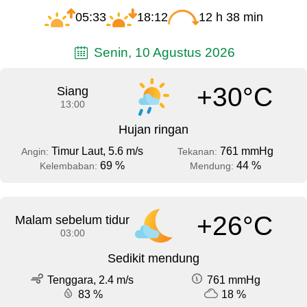
05:33
18:12
12 h 38 min
Senin, 10 Agustus 2026
+30°C
Siang
13:00
Hujan ringan
Timur Laut, 5.6 m/s
761 mmHg
Angin:
Tekanan:
69 %
44 %
Kelembaban:
Mendung:
+26°C
Malam sebelum tidur
03:00
Sedikit mendung
Tenggara, 2.4 m/s
761 mmHg
83 %
18 %