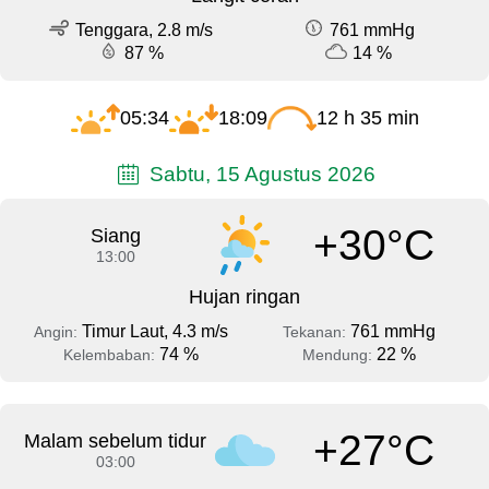
Tenggara, 2.8 m/s
761 mmHg
87 %
14 %
05:34
18:09
12 h 35 min
Sabtu, 15 Agustus 2026
+30°C
Siang
13:00
Hujan ringan
Timur Laut, 4.3 m/s
761 mmHg
Angin:
Tekanan:
74 %
22 %
Kelembaban:
Mendung:
+27°C
Malam sebelum tidur
03:00