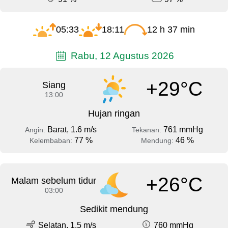
05:33
18:11
12 h 37 min
Rabu, 12 Agustus 2026
+29°C
Siang
13:00
Hujan ringan
Barat, 1.6 m/s
761 mmHg
Angin:
Tekanan:
77 %
46 %
Kelembaban:
Mendung:
+26°C
Malam sebelum tidur
03:00
Sedikit mendung
Selatan, 1.5 m/s
760 mmHg