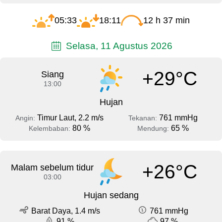
05:33
18:11
12 h 37 min
Selasa, 11 Agustus 2026
+29°C
Siang
13:00
Hujan
Timur Laut, 2.2 m/s
761 mmHg
Angin:
Tekanan:
80 %
65 %
Kelembaban:
Mendung:
+26°C
Malam sebelum tidur
03:00
Hujan sedang
Barat Daya, 1.4 m/s
761 mmHg
91 %
97 %