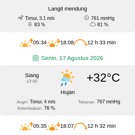
Langit mendung
Timur, 3.1 m/s
761 mmHg
83 %
81 %
05:34
18:08
12 h 33 min
Senin, 17 Agustus 2026
+32°C
Siang
13:00
Hujan
Timur, 4 m/s
767 mmHg
Angin:
Tekanan:
76 %
Kelembaban:
05:35
18:07
12 h 32 min