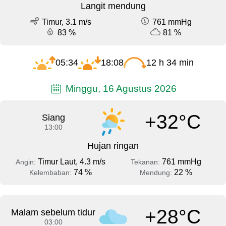
Langit mendung
Timur, 3.1 m/s
761 mmHg
83 %
81 %
05:34
18:08
12 h 34 min
Minggu, 16 Agustus 2026
+32°C
Siang
13:00
Hujan ringan
Timur Laut, 4.3 m/s
761 mmHg
Angin:
Tekanan:
74 %
22 %
Kelembaban:
Mendung:
+28°C
Malam sebelum tidur
03:00