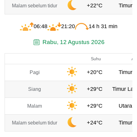
+22°C
Timur, 
Malam sebelum tidur
06:48
21:20
14 h 31 min
Rabu, 12 Agustus 2026
Suhu
An
+20°C
Timur, 
Pagi
+29°C
Timur Lau
Siang
+29°C
Utara, 
Malam
+24°C
Timur, 
Malam sebelum tidur