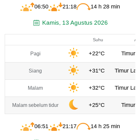
06:50
21:18
14 h 28 min
Kamis, 13 Agustus 2026
Suhu
An
+22°C
Timur, 
Pagi
+31°C
Timur Lau
Siang
+32°C
Timur Lau
Malam
+25°C
Timur, 
Malam sebelum tidur
06:51
21:17
14 h 25 min