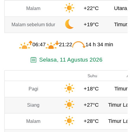
+22°C
Utara, 
Malam
+19°C
Timur, 
Malam sebelum tidur
06:47
21:22
14 h 34 min
Selasa, 11 Agustus 2026
Suhu
An
+18°C
Timur, 
Pagi
+27°C
Timur Lau
Siang
+28°C
Timur Lau
Malam