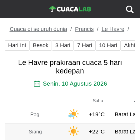
Cuaca di seluruh dunia
Prancis
Le Havre
Hari Ini
Besok
3 Hari
7 Hari
10 Hari
Akhir
Le Havre prakiraan cuaca 5 hari
kedepan
Senin, 10 Agustus 2026
Suhu
An
+19°C
Barat Laut
Pagi
+22°C
Barat Laut
Siang