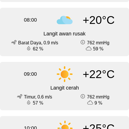
+20°C
08:00
Langit awan rusak
Barat Daya, 0.9 m/s
762 mmHg
62 %
59 %
+22°C
09:00
Langit cerah
Timur, 0.6 m/s
762 mmHg
57 %
9 %
+25°C
10:00