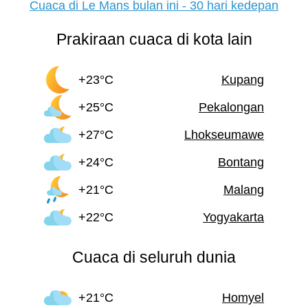
Cuaca di Le Mans bulan ini - 30 hari kedepan
Prakiraan cuaca di kota lain
+23°C
Kupang
+25°C
Pekalongan
+27°C
Lhokseumawe
+24°C
Bontang
+21°C
Malang
+22°C
Yogyakarta
Cuaca di seluruh dunia
+21°C
Homyel