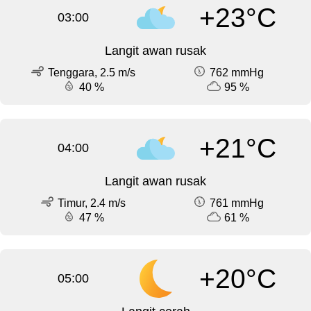
+23°C
03:00
Langit awan rusak
Tenggara, 2.5 m/s
762 mmHg
40 %
95 %
+21°C
04:00
Langit awan rusak
Timur, 2.4 m/s
761 mmHg
47 %
61 %
+20°C
05:00