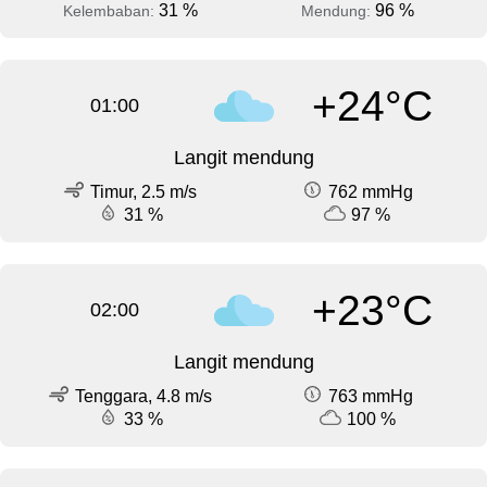
31 %
96 %
Kelembaban:
Mendung:
+24°C
01:00
Langit mendung
Timur, 2.5 m/s
762 mmHg
31 %
97 %
+23°C
02:00
Langit mendung
Tenggara, 4.8 m/s
763 mmHg
33 %
100 %