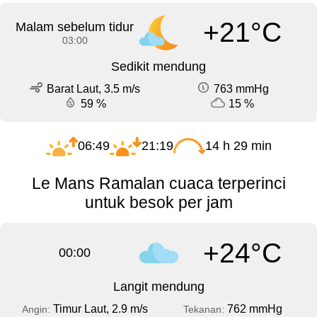
+21°C
Malam sebelum tidur
03:00
Sedikit mendung
Barat Laut, 3.5 m/s
763 mmHg
59 %
15 %
06:49
21:19
14 h 29 min
Le Mans Ramalan cuaca terperinci
untuk besok per jam
+24°C
00:00
Langit mendung
Timur Laut, 2.9 m/s
762 mmHg
Angin:
Tekanan: