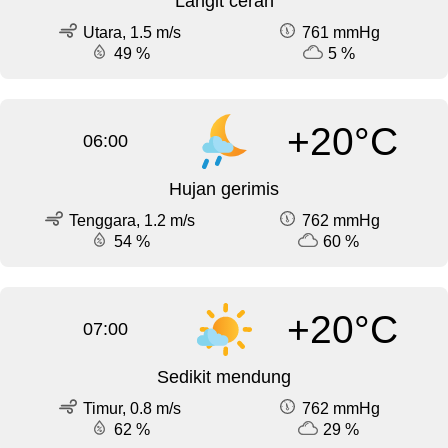
Langit cerah
Utara, 1.5 m/s
761 mmHg
49 %
5 %
+20°C
06:00
Hujan gerimis
Tenggara, 1.2 m/s
762 mmHg
54 %
60 %
+20°C
07:00
Sedikit mendung
Timur, 0.8 m/s
762 mmHg
62 %
29 %