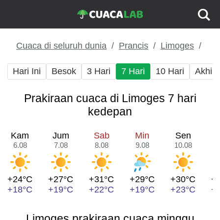
Cuaca di seluruh dunia
Prancis
Limoges
Hari Ini
Besok
3 Hari
7 Hari
10 Hari
Akhir
Prakiraan cuaca di Limoges 7 hari
kedepan
Kam
Jum
Sab
Min
Sen
6.08
7.08
8.08
9.08
10.08
1
+24°C
+27°C
+31°C
+29°C
+30°C
+
+18°C
+19°C
+22°C
+19°C
+23°C
+
Limoges prakiraan cuaca minggu