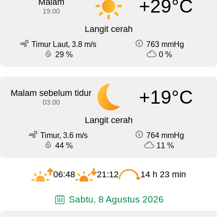
+29°C
Malam
19:00
Langit cerah
Timur Laut, 3.8 m/s
763 mmHg
29 %
0 %
+19°C
Malam sebelum tidur
03:00
Langit cerah
Timur, 3.6 m/s
764 mmHg
44 %
11 %
06:48
21:12
14 h 23 min
Sabtu, 8 Agustus 2026