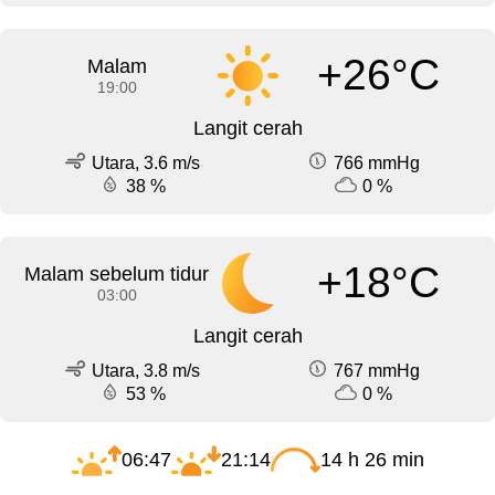
+26°C
Malam
19:00
Langit cerah
Utara, 3.6 m/s
766 mmHg
38 %
0 %
+18°C
Malam sebelum tidur
03:00
Langit cerah
Utara, 3.8 m/s
767 mmHg
53 %
0 %
06:47
21:14
14 h 26 min