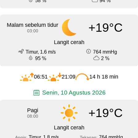
58 %
94 %
+19°C
Malam sebelum tidur
03:00
Langit cerah
Timur, 1.6 m/s
764 mmHg
95 %
2 %
06:51
21:09
14 h 18 min
Senin, 10 Agustus 2026
+19°C
Pagi
08:00
Langit cerah
Timur, 1.8 m/s
764 mmHg
Angin:
Tekanan: