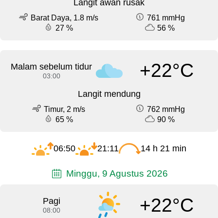
Langit awan rusak
Barat Daya, 1.8 m/s
761 mmHg
27 %
56 %
+22°C
Malam sebelum tidur
03:00
Langit mendung
Timur, 2 m/s
762 mmHg
65 %
90 %
06:50
21:11
14 h 21 min
Minggu, 9 Agustus 2026
+22°C
Pagi
08:00