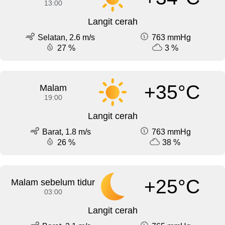
13:00
Langit cerah
Selatan, 2.6 m/s
763 mmHg
27 %
3 %
+35°C
Malam
19:00
Langit cerah
Barat, 1.8 m/s
763 mmHg
26 %
38 %
+25°C
Malam sebelum tidur
03:00
Langit cerah