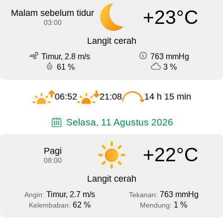
+23°C
Malam sebelum tidur
03:00
Langit cerah
Timur, 2.8 m/s
763 mmHg
61 %
3 %
06:52
21:08
14 h 15 min
Selasa, 11 Agustus 2026
+22°C
Pagi
08:00
Langit cerah
Timur, 2.7 m/s
763 mmHg
Angin:
Tekanan:
62 %
1 %
Kelembaban:
Mendung: