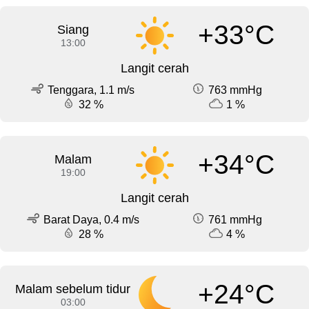
+33°C
Siang
13:00
Langit cerah
Tenggara, 1.1 m/s
763 mmHg
32 %
1 %
+34°C
Malam
19:00
Langit cerah
Barat Daya, 0.4 m/s
761 mmHg
28 %
4 %
+24°C
Malam sebelum tidur
03:00