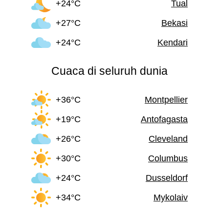
+24°C
Tual
+27°C
Bekasi
+24°C
Kendari
Cuaca di seluruh dunia
+36°C
Montpellier
+19°C
Antofagasta
+26°C
Cleveland
+30°C
Columbus
+24°C
Dusseldorf
+34°C
Mykolaiv