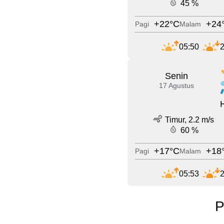
45 %
+22°C
+24
Pagi
Malam
05:50
2
Senin
17 Agustus
Timur, 2.2 m/s
60 %
+17°C
+18
Pagi
Malam
05:53
2
P