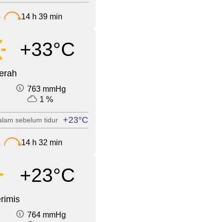
5
14 h 39 min
+33°C
cerah
763 mmHg
1 %
+23°C
lam sebelum tidur
1
14 h 32 min
+23°C
rimis
764 mmHg