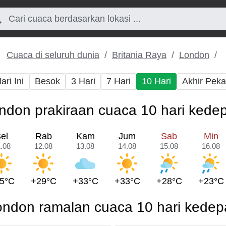
Cuaca di seluruh dunia
Britania Raya
London
ari Ini
Besok
3 Hari
7 Hari
10 Hari
Akhir Pek
ndon prakiraan cuaca 10 hari kede
el
Rab
Kam
Jum
Sab
Min
.08
12.08
13.08
14.08
15.08
16.08
5°C
+29°C
+33°C
+33°C
+28°C
+23°C
ondon ramalan cuaca 10 hari kedep