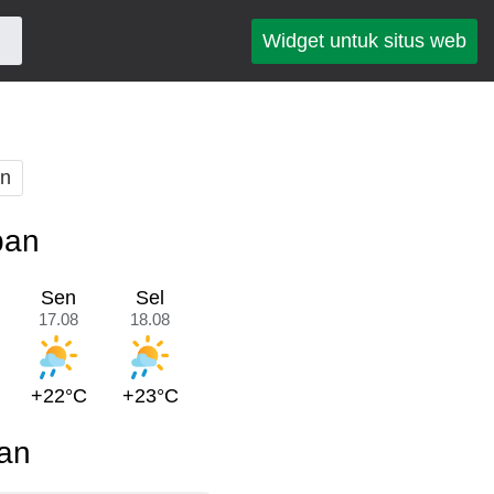
Widget untuk situs web
an
pan
Sen
Sel
17.08
18.08
+22°C
+23°C
an