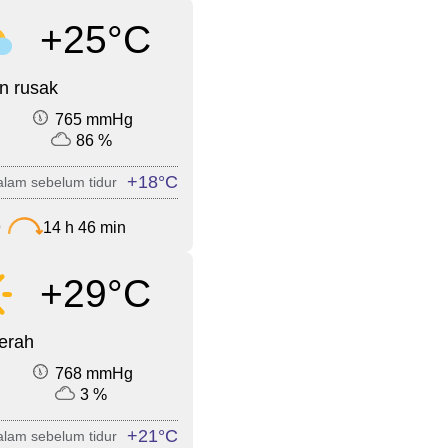
+25°C
n rusak
765 mmHg
86 %
+18°C
lam sebelum tidur
9
14 h 46 min
+29°C
cerah
768 mmHg
3 %
+21°C
lam sebelum tidur