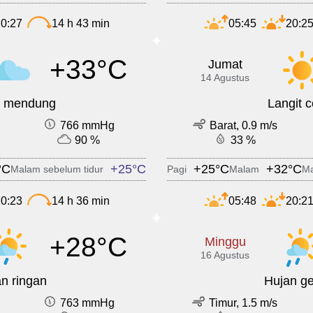
0:27
14 h 43 min
05:45
20:2
+33°C
Jumat
14 Agustus
t mendung
Langit 
766 mmHg
Barat, 0.9 m/s
90 %
33 %
°C
+25°C
+25°C
+32°C
Malam sebelum tidur
Pagi
Malam
Ma
0:23
14 h 36 min
05:48
20:2
+28°C
Minggu
16 Agustus
n ringan
Hujan ge
763 mmHg
Timur, 1.5 m/s