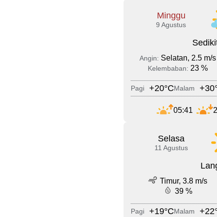
Minggu
9 Agustus
Sedik
Selatan, 2.5 m/s
Angin:
23 %
Kelembaban:
+20°C
+30
Pagi
Malam
05:41
2
Selasa
11 Agustus
Lang
Timur, 3.8 m/s
39 %
+19°C
+22
Pagi
Malam