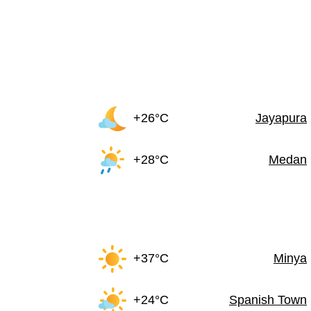
+26°C
Jayapura
+28°C
Medan
+37°C
Minya
+24°C
Spanish Town