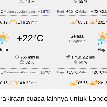
43 %
55 %
°C
+19°C
+18°C
+22°C
Malam sebelum tidur
Pagi
Malam
Ma
0:19
14 h 29 min
05:51
20:1
+22°C
Selasa
18 Agustus
Hujan
Huja
765 mmHg
Timur, 2.2 m/s
82 %
60 %
°C
+16°C
+15°C
+20°C
Malam sebelum tidur
Pagi
Malam
Ma
0:15
14 h 22 min
05:55
20:1
rakiraan cuaca lainnya untuk Lond