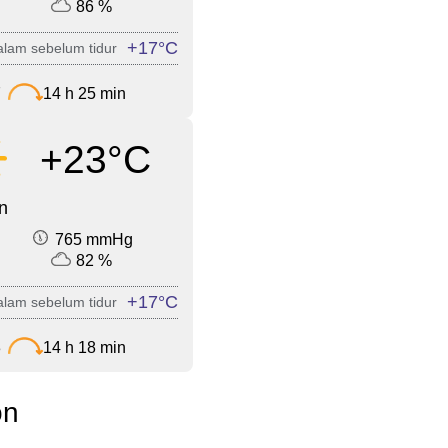
86 %
+17°C
lam sebelum tidur
7
14 h 25 min
+23°C
n
765 mmHg
82 %
+17°C
lam sebelum tidur
3
14 h 18 min
on