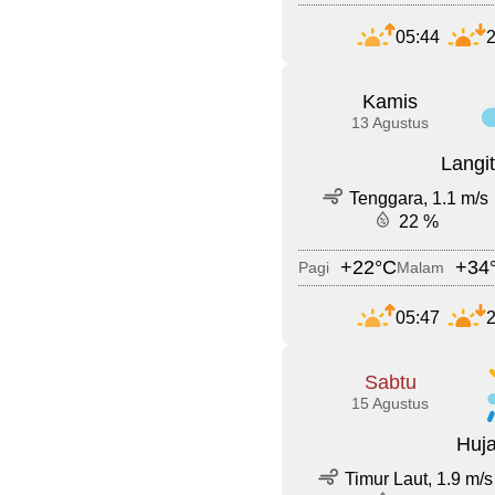
05:44
2
Kamis
13 Agustus
Langi
Tenggara, 1.1 m/s
22 %
+22°C
+34
Pagi
Malam
05:47
2
Sabtu
15 Agustus
Huja
Timur Laut, 1.9 m/s