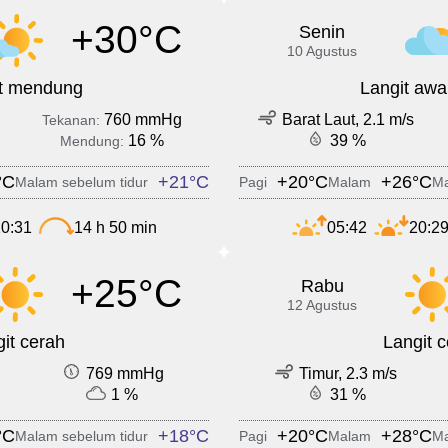
+30°C
Senin
10 Agustus
it mendung
Langit awa
760 mmHg
Barat Laut, 2.1 m/s
Tekanan:
16 %
39 %
Mendung:
°C
+21°C
+20°C
+26°C
Malam sebelum tidur
Pagi
Malam
Ma
0:31
14 h 50 min
05:42
20:2
+25°C
Rabu
12 Agustus
it cerah
Langit 
769 mmHg
Timur, 2.3 m/s
1 %
31 %
°C
+18°C
+20°C
+28°C
Malam sebelum tidur
Pagi
Malam
Ma