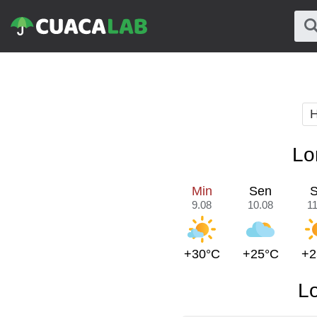
H
Lo
Min
Sen
S
9.08
10.08
11
+30°C
+25°C
+2
L