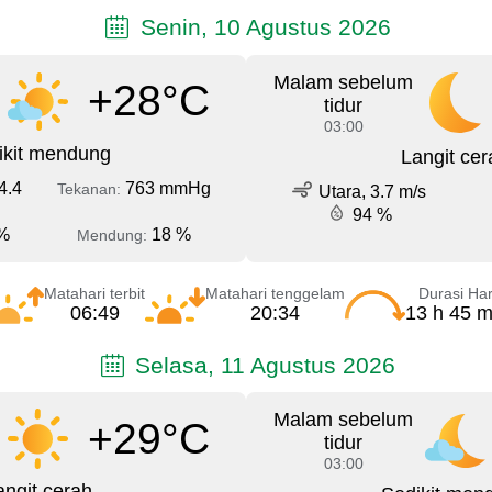
Senin, 10 Agustus 2026
Malam sebelum
+28°C
tidur
03:00
ikit mendung
Langit cer
4.4
763 mmHg
Tekanan:
Utara, 3.7 m/s
94 %
%
18 %
Mendung:
Matahari terbit
Matahari tenggelam
Durasi Har
06:49
20:34
13 h 45 m
Selasa, 11 Agustus 2026
Malam sebelum
+29°C
tidur
03:00
angit cerah