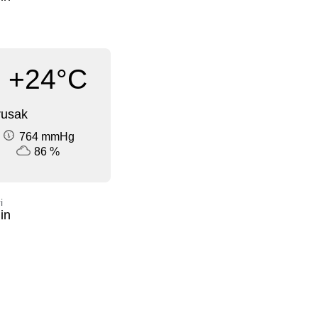
+24°C
rusak
764 mmHg
86 %
i
in