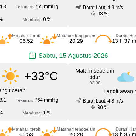
4.8
765 mmHg
Tekanan:
Barat Laut, 4.8 m/s
98 %
%
8 %
Mendung:
Matahari terbit
Matahari tenggelam
Durasi Har
06:52
20:29
13 h 37 m
Sabtu, 15 Agustus 2026
Malam sebelum
+33°C
tidur
03:00
angit cerah
Langit awan 
3.1
764 mmHg
Tekanan:
Barat Laut, 4.8 m/s
98 %
%
1 %
Mendung:
Matahari terbit
Matahari tenggelam
Durasi Har
06:53
20:28
13 h 35 m