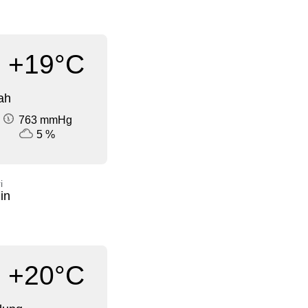
+19°C
ah
763 mmHg
5 %
i
in
+20°C