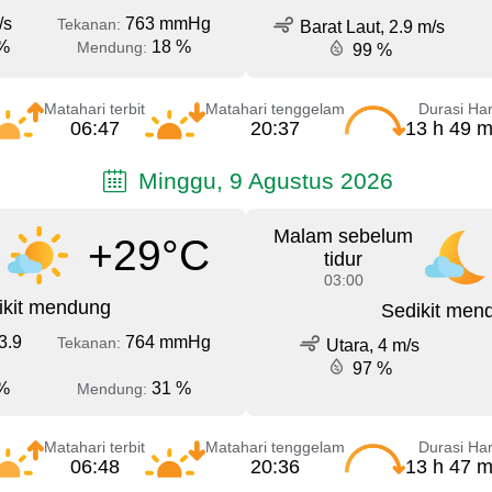
/s
763 mmHg
Tekanan:
Barat Laut, 2.9 m/s
%
18 %
Mendung:
99 %
Matahari terbit
Matahari tenggelam
Durasi Har
06:47
20:37
13 h 49 m
Minggu, 9 Agustus 2026
Malam sebelum
+29°C
tidur
03:00
ikit mendung
Sedikit men
3.9
764 mmHg
Tekanan:
Utara, 4 m/s
97 %
%
31 %
Mendung:
Matahari terbit
Matahari tenggelam
Durasi Har
06:48
20:36
13 h 47 m