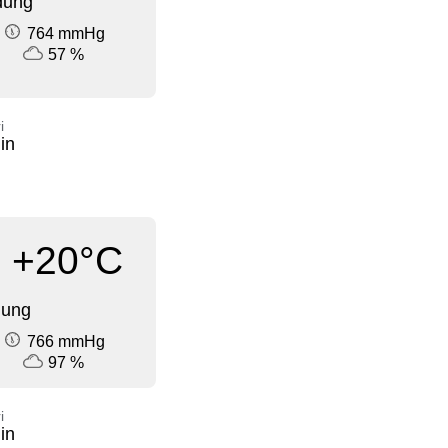
dung
764 mmHg
57 %
i
in
+20°C
dung
766 mmHg
97 %
i
in