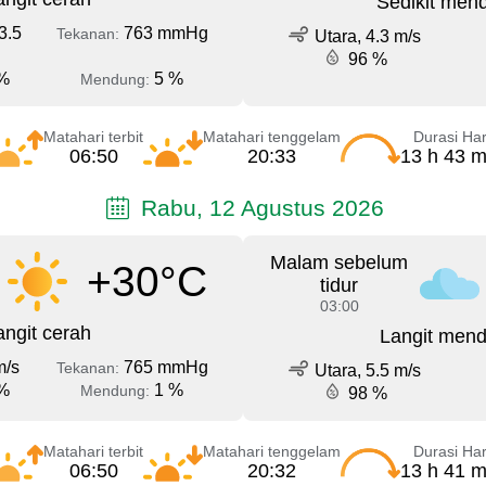
Sedikit men
3.5
763 mmHg
Tekanan:
Utara, 4.3 m/s
96 %
%
5 %
Mendung:
Matahari terbit
Matahari tenggelam
Durasi Har
06:50
20:33
13 h 43 m
Rabu, 12 Agustus 2026
Malam sebelum
+30°C
tidur
03:00
angit cerah
Langit men
m/s
765 mmHg
Tekanan:
Utara, 5.5 m/s
%
1 %
Mendung:
98 %
Matahari terbit
Matahari tenggelam
Durasi Har
06:50
20:32
13 h 41 m