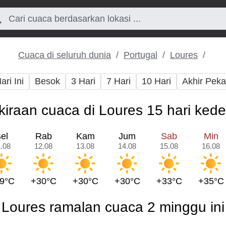
Cuaca di seluruh dunia
Portugal
Loures
ari Ini
Besok
3 Hari
7 Hari
10 Hari
Akhir Pek
kiraan cuaca di Loures 15 hari ked
el
Rab
Kam
Jum
Sab
Min
.08
12.08
13.08
14.08
15.08
16.08
9°C
+30°C
+30°C
+30°C
+33°C
+35°C
Loures ramalan cuaca 2 minggu ini