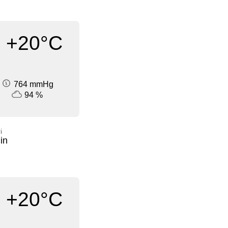
+20°C
764 mmHg
94 %
i
in
+20°C