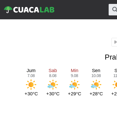
H
Pra
Jum
Sab
Min
Sen
S
7.08
8.08
9.08
10.08
11
+30°C
+30°C
+29°C
+28°C
+2