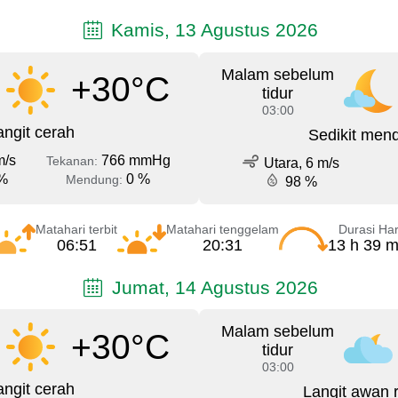
Kamis, 13 Agustus 2026
Malam sebelum
+30°C
tidur
03:00
angit cerah
Sedikit men
m/s
766 mmHg
Tekanan:
Utara, 6 m/s
%
0 %
Mendung:
98 %
Matahari terbit
Matahari tenggelam
Durasi Har
06:51
20:31
13 h 39 m
Jumat, 14 Agustus 2026
Malam sebelum
+30°C
tidur
03:00
angit cerah
Langit awan 