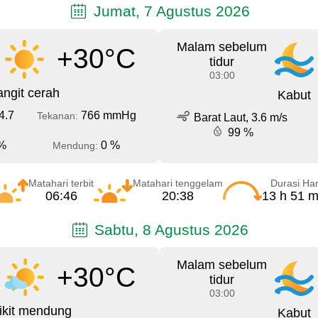
Jumat, 7 Agustus 2026
Malam sebelum
+30°C
tidur
03:00
angit cerah
Kabut
4.7
766 mmHg
Tekanan:
Barat Laut, 3.6 m/s
99 %
%
0 %
Mendung:
Matahari terbit
Matahari tenggelam
Durasi Har
06:46
20:38
13 h 51 m
Sabtu, 8 Agustus 2026
Malam sebelum
+30°C
tidur
03:00
ikit mendung
Kabut