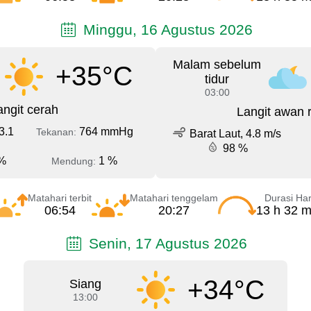
Minggu, 16 Agustus 2026
Malam sebelum
+35°C
tidur
03:00
angit cerah
Langit awan 
3.1
764 mmHg
Tekanan:
Barat Laut, 4.8 m/s
98 %
%
1 %
Mendung:
Matahari terbit
Matahari tenggelam
Durasi Har
06:54
20:27
13 h 32 m
Senin, 17 Agustus 2026
+34°C
Siang
13:00