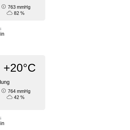
763 mmHg
82 %
i
in
+20°C
dung
764 mmHg
42 %
i
in