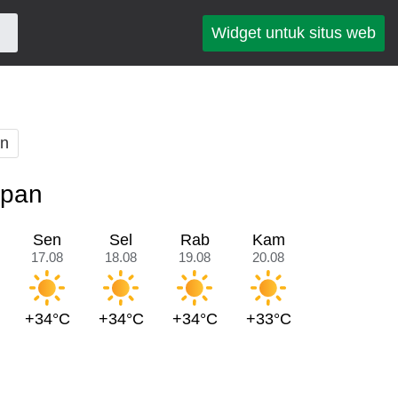
Widget untuk situs web
an
epan
Sen
Sel
Rab
Kam
17.08
18.08
19.08
20.08
+34°C
+34°C
+34°C
+33°C