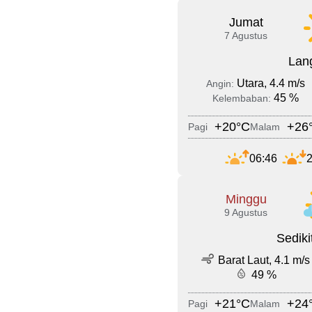
Jumat
7 Agustus
Lang
Utara, 4.4 m/s
Angin:
45 %
Kelembaban:
+20°C
+26
Pagi
Malam
06:46
2
Minggu
9 Agustus
Sedik
Barat Laut, 4.1 m/s
49 %
+21°C
+24
Pagi
Malam