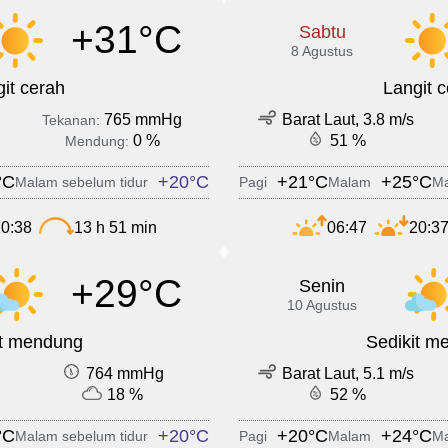
+31°C
Sabtu
8 Agustus
it cerah
Langit 
765 mmHg
Barat Laut, 3.8 m/s
Tekanan:
0 %
51 %
Mendung:
°C
+20°C
+21°C
+25°C
Malam sebelum tidur
Pagi
Malam
Ma
0:38
13 h 51 min
06:47
20:3
+29°C
Senin
10 Agustus
it mendung
Sedikit m
764 mmHg
Barat Laut, 5.1 m/s
18 %
52 %
°C
+20°C
+20°C
+24°C
Malam sebelum tidur
Pagi
Malam
Ma