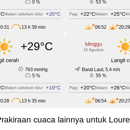
0 %
53 %
°C
+20°C
+22°C
+25°C
Malam sebelum tidur
Pagi
Malam
Ma
0:31
13 h 39 min
06:52
20:2
+29°C
Minggu
16 Agustus
it cerah
Langit 
763 mmHg
Barat Laut, 5.4 m/s
5 %
55 %
°C
+19°C
+20°C
+26°C
Malam sebelum tidur
Pagi
Malam
Ma
0:28
13 h 35 min
06:54
20:2
rakiraan cuaca lainnya untuk Lour