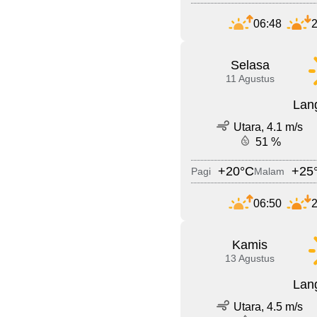
06:48
2
Selasa
11 Agustus
Lang
Utara, 4.1 m/s
51 %
+20°C
+25
Pagi
Malam
06:50
2
Kamis
13 Agustus
Lang
Utara, 4.5 m/s