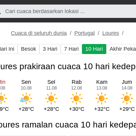
Cuaca di seluruh dunia
Portugal
Loures
ari Ini
Besok
3 Hari
7 Hari
10 Hari
Akhir Pek
ures prakiraan cuaca 10 hari kede
in
Sen
Sel
Rab
Kam
Jum
.08
10.08
11.08
12.08
13.08
14.08
9°C
+28°C
+28°C
+30°C
+32°C
+29°C
oures ramalan cuaca 10 hari kedep