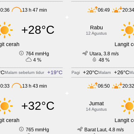
0:36
13 h 47 min
06:49
20:3
+28°C
Rabu
12 Agustus
it cerah
Langit 
764 mmHg
Utara, 3.8 m/s
4 %
48 %
°C
+19°C
+20°C
+26°C
Malam sebelum tidur
Pagi
Malam
Ma
0:33
13 h 43 min
06:50
20:3
+32°C
Jumat
14 Agustus
it cerah
Langit 
765 mmHg
Barat Laut, 4.8 m/s