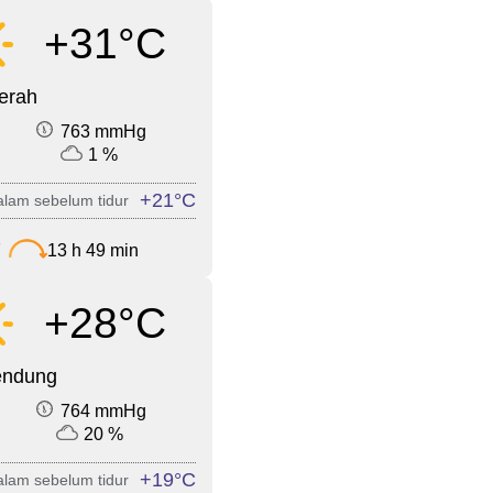
+31°C
cerah
763 mmHg
1 %
+21°C
lam sebelum tidur
7
13 h 49 min
+28°C
endung
764 mmHg
20 %
+19°C
lam sebelum tidur