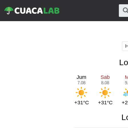
H
Lo
Jum
Sab
M
7.08
8.08
9
+31°C
+31°C
+2
L