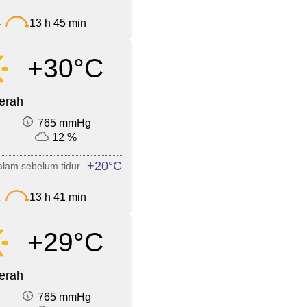
4
13 h 45 min
+30°C
cerah
765 mmHg
12 %
+20°C
lam sebelum tidur
2
13 h 41 min
+29°C
cerah
765 mmHg