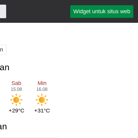
Widget untuk situs web
an
pan
Sab
Min
15.08
16.08
+29°C
+31°C
an