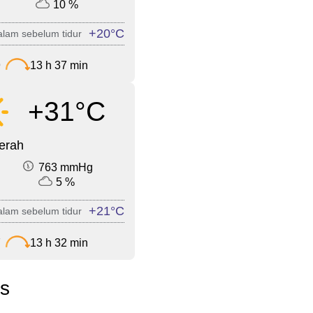
10 %
+20°C
lam sebelum tidur
9
13 h 37 min
+31°C
cerah
763 mmHg
5 %
+21°C
lam sebelum tidur
7
13 h 32 min
es