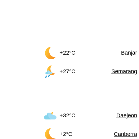
+22°C
Banjar
+27°C
Semarang
+32°C
Daejeon
+2°C
Canberra