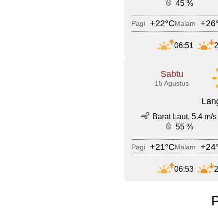
45 %
+22°C
+26
Pagi
Malam
06:51
2
Sabtu
15 Agustus
Lang
Barat Laut, 5.4 m/s
55 %
+21°C
+24
Pagi
Malam
06:53
2
P