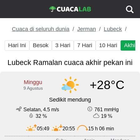
Cuaca di seluruh dunia
Jerman
Lubeck
Hari Ini
Besok
3 Hari
7 Hari
10 Hari
Akhir
Lubeck Ramalan cuaca akhir pekan ini
+28°C
Minggu
9 Agustus
Sedikit mendung
Selatan, 4.5 m/s
761 mmHg
32 %
19 %
05:49
20:55
15 h 06 min