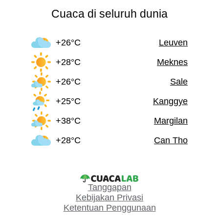
Cuaca di seluruh dunia
+26°C
Leuven
+28°C
Meknes
+26°C
Sale
+25°C
Kanggye
+38°C
Margilan
+28°C
Can Tho
Tanggapan
Kebijakan Privasi
Ketentuan Penggunaan