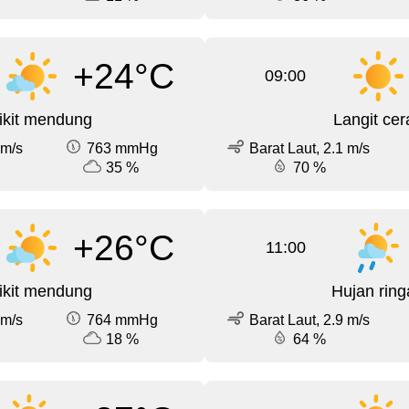
+24°C
09:00
ikit mendung
Langit cer
 m/s
763 mmHg
Barat Laut, 2.1 m/s
35 %
70 %
+26°C
11:00
ikit mendung
Hujan ring
 m/s
764 mmHg
Barat Laut, 2.9 m/s
18 %
64 %