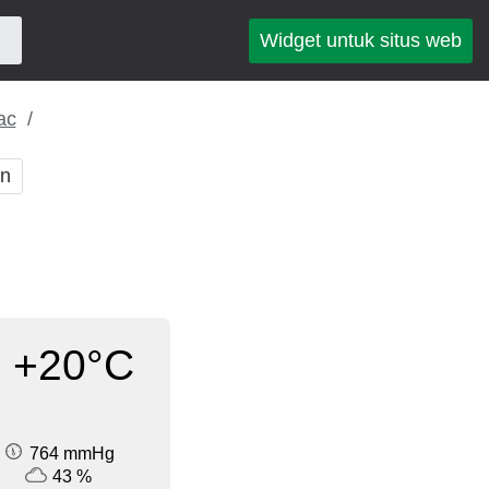
Widget untuk situs web
ac
an
+20°C
764 mmHg
43 %