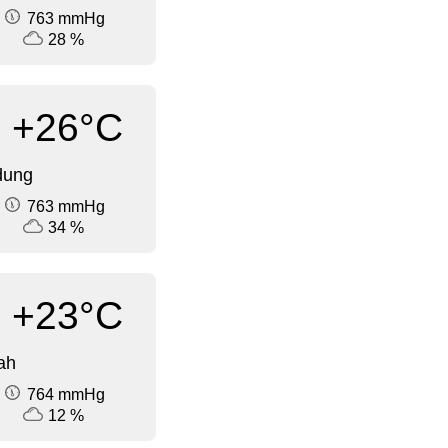
763 mmHg
28 %
+26°C
dung
763 mmHg
34 %
+23°C
ah
764 mmHg
12 %