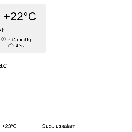
+22°C
ah
764 mmHg
4 %
ac
+23°C
Subulussalam