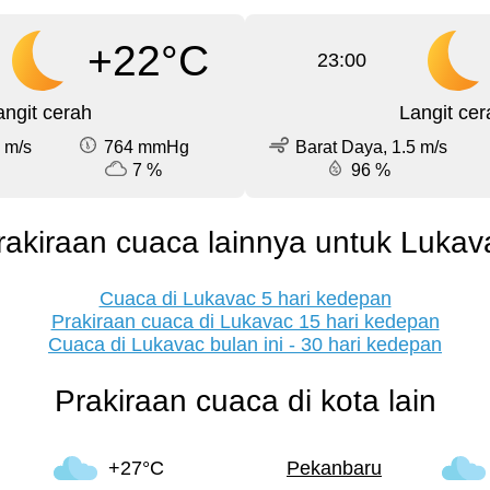
+22°C
23:00
angit cerah
Langit cer
 m/s
764 mmHg
Barat Daya, 1.5 m/s
7 %
96 %
rakiraan cuaca lainnya untuk Lukav
Cuaca di Lukavac 5 hari kedepan
Prakiraan cuaca di Lukavac 15 hari kedepan
Cuaca di Lukavac bulan ini - 30 hari kedepan
Prakiraan cuaca di kota lain
+27°C
Pekanbaru