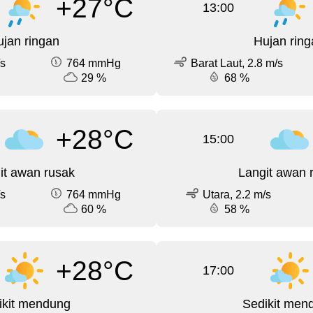
+27°C
13:00
jan ringan
Hujan ring
/s
764 mmHg
Barat Laut, 2.8 m/s
29 %
68 %
+28°C
15:00
it awan rusak
Langit awan 
/s
764 mmHg
Utara, 2.2 m/s
60 %
58 %
+28°C
17:00
ikit mendung
Sedikit men