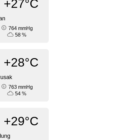
+27°C
an
764 mmHg
58 %
+28°C
rusak
763 mmHg
54 %
+29°C
dung