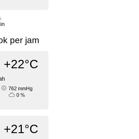
i
in
ok per jam
+22°C
ah
762 mmHg
0 %
+21°C