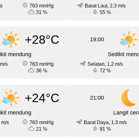
/s
763 mmHg
Barat Laut, 2.3 m/s
31 %
55 %
+28°C
19:00
ikit mendung
Sedikit men
 m/s
763 mmHg
Selatan, 1.2 m/s
36 %
72 %
+24°C
21:00
ikit mendung
Langit cer
 m/s
763 mmHg
Barat Daya, 1.3 m/s
21 %
91 %