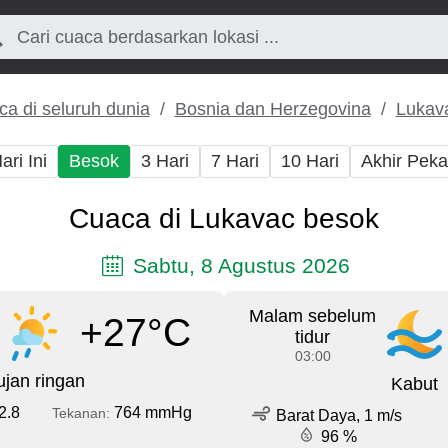
a di seluruh dunia
Bosnia dan Herzegovina
Lukav
ari Ini
Besok
3 Hari
7 Hari
10 Hari
Akhir Pek
Cuaca di Lukavac besok
Sabtu, 8 Agustus 2026
Malam sebelum
+27°C
tidur
03:00
jan ringan
Kabut
2.8
764 mmHg
Tekanan:
Barat Daya, 1 m/s
96 %