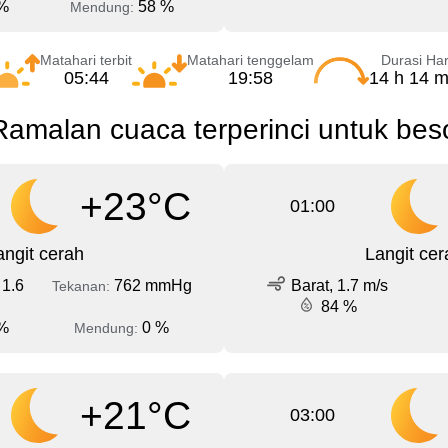
%
58 %
Mendung:
Matahari terbit
Matahari tenggelam
Durasi Har
05:44
19:58
14 h 14 m
amalan cuaca terperinci untuk bes
+23°C
01:00
angit cerah
Langit cer
 1.6
762 mmHg
Barat, 1.7 m/s
Tekanan:
84 %
%
0 %
Mendung:
+21°C
03:00