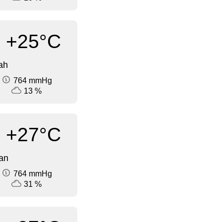
+25°C
ah
764 mmHg
13 %
+27°C
an
764 mmHg
31 %