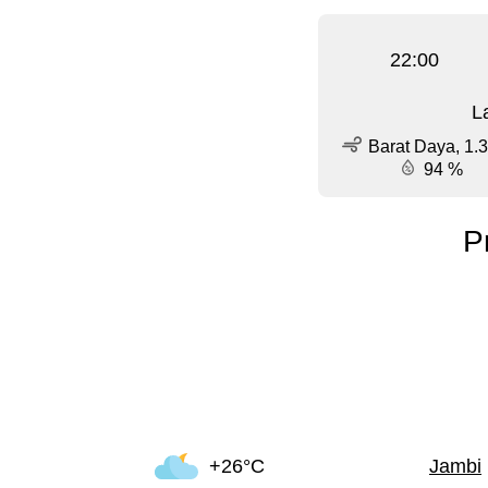
22:00
L
Barat Daya, 1.3
94 %
P
+26°C
Jambi