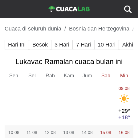
Cuaca di seluruh dunia
Bosnia dan Herzegovina
Hari Ini
Besok
3 Hari
7 Hari
10 Hari
Akhir
Lukavac Ramalan cuaca bulan ini
Sen
Sel
Rab
Kam
Jum
Sab
Min
09.08
+29°
+18°
10.08
11.08
12.08
13.08
14.08
15.08
16.08