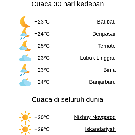
Cuaca 30 hari kedepan
+23°C
Baubau
+24°C
Denpasar
+25°C
Ternate
+23°C
Lubuk Linggau
+23°C
Bima
+24°C
Banjarbaru
Cuaca di seluruh dunia
+20°C
Nizhny Novgorod
+29°C
Iskandariyah