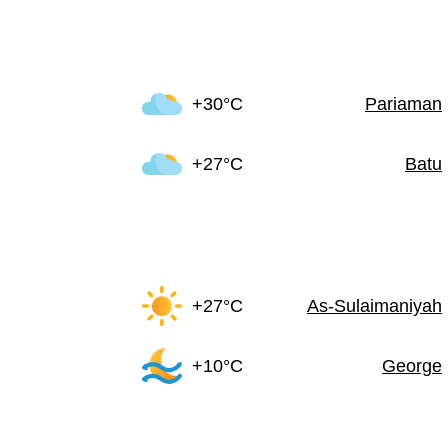
+30°C
Pariaman
+27°C
Batu
+27°C
As-Sulaimaniyah
+10°C
George