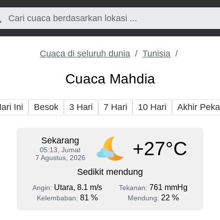
Cuaca di seluruh dunia
Tunisia
Cuaca Mahdia
ari Ini
Besok
3 Hari
7 Hari
10 Hari
Akhir Pek
Sekarang
+27°C
05:13, Jumat
7 Agustus, 2026
Sedikit mendung
Utara, 8.1 m/s
761 mmHg
Angin:
Tekanan:
81 %
22 %
Kelembaban:
Mendung: