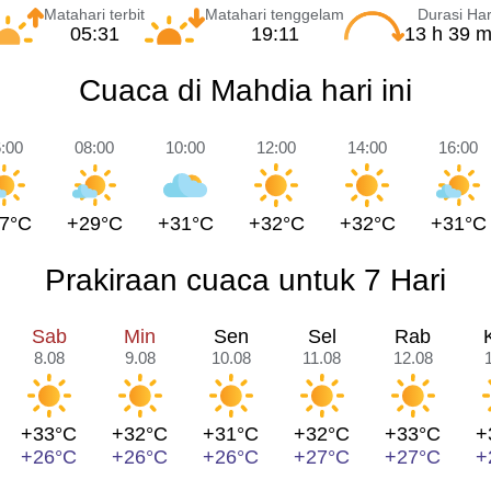
Matahari terbit
Matahari tenggelam
Durasi Har
05:31
19:11
13 h 39 m
Cuaca di Mahdia hari ini
:00
08:00
10:00
12:00
14:00
16:00
7°C
+29°C
+31°C
+32°C
+32°C
+31°C
Prakiraan cuaca untuk 7 Hari
Sab
Min
Sen
Sel
Rab
8.08
9.08
10.08
11.08
12.08
+33°C
+32°C
+31°C
+32°C
+33°C
+
+26°C
+26°C
+26°C
+27°C
+27°C
+