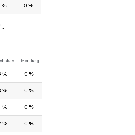
4 %
0 %
i
in
mbaban
Mendung
3 %
0 %
3 %
0 %
4 %
0 %
2 %
0 %