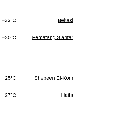
+33°C
Bekasi
+30°C
Pematang Siantar
+25°C
Shebeen El-Kom
+27°C
Haifa