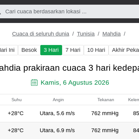
Cuaca di seluruh dunia
Tunisia
Mahdia
ari Ini
Besok
3 Hari
7 Hari
10 Hari
Akhir Pek
ahdia prakiraan cuaca 3 hari kedep
Kamis, 6 Agustus 2026
Suhu
Angin
Tekanan
Kele
+28°C
Utara, 5.6 m/s
762 mmHg
8
+28°C
Utara, 6.9 m/s
762 mmHg
8