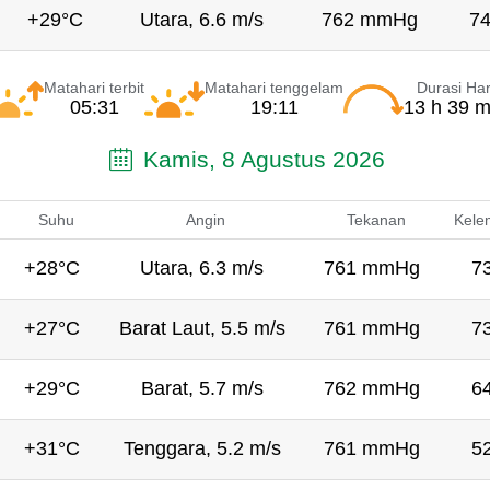
+29°C
Utara, 6.6 m/s
762 mmHg
7
Matahari terbit
Matahari tenggelam
Durasi Har
05:31
19:11
13 h 39 m
Kamis, 8 Agustus 2026
Suhu
Angin
Tekanan
Kele
+28°C
Utara, 6.3 m/s
761 mmHg
7
+27°C
Barat Laut, 5.5 m/s
761 mmHg
7
+29°C
Barat, 5.7 m/s
762 mmHg
6
+31°C
Tenggara, 5.2 m/s
761 mmHg
5