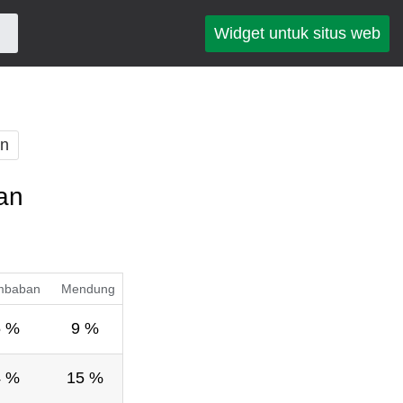
Widget untuk situs web
an
an
mbaban
Mendung
5 %
9 %
4 %
15 %