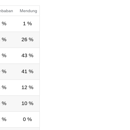
mbaban
Mendung
2 %
1 %
8 %
26 %
9 %
43 %
0 %
41 %
4 %
12 %
9 %
10 %
1 %
0 %