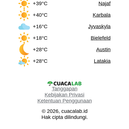
+39°C
Najaf
+40°C
Karbala
+16°C
Jyvaskyla
+18°C
Bielefeld
+28°C
Austin
+28°C
Latakia
Tanggapan
Kebijakan Privasi
Ketentuan Penggunaan
© 2026, cuacalab.id
Hak cipta dilindungi.