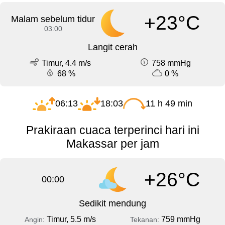
+23°C
Malam sebelum tidur
03:00
Langit cerah
Timur, 4.4 m/s
758 mmHg
68 %
0 %
06:13
18:03
11 h 49 min
Prakiraan cuaca terperinci hari ini
Makassar per jam
+26°C
00:00
Sedikit mendung
Timur, 5.5 m/s
759 mmHg
Angin:
Tekanan: