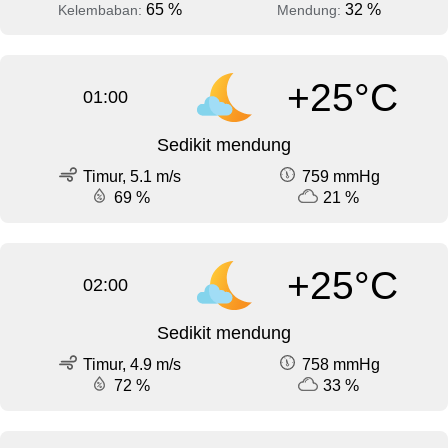
65 %
32 %
Kelembaban:
Mendung:
+25°C
01:00
Sedikit mendung
Timur, 5.1 m/s
759 mmHg
69 %
21 %
+25°C
02:00
Sedikit mendung
Timur, 4.9 m/s
758 mmHg
72 %
33 %