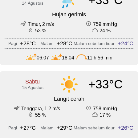
14 Agustus
Hujan gerimis
Timur, 2 m/s
759 mmHg
53 %
24 %
+28°C
+28°C
+24°C
Pagi
Malam
Malam sebelum tidur
06:07
18:04
11 h 56 min
+33°C
Sabtu
15 Agustus
Langit cerah
Tenggara, 1.2 m/s
758 mmHg
55 %
17 %
+27°C
+29°C
+26°C
Pagi
Malam
Malam sebelum tidur