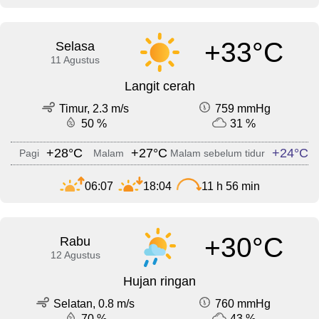
+33°C
Selasa
11 Agustus
Langit cerah
Timur, 2.3 m/s
759 mmHg
50 %
31 %
+28°C
+27°C
+24°C
Pagi
Malam
Malam sebelum tidur
06:07
18:04
11 h 56 min
+30°C
Rabu
12 Agustus
Hujan ringan
Selatan, 0.8 m/s
760 mmHg
70 %
43 %