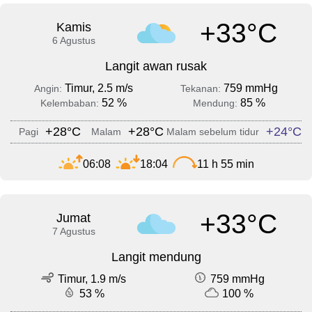
+33°C
Kamis
6 Agustus
Langit awan rusak
Timur, 2.5 m/s
759 mmHg
Angin:
Tekanan:
52 %
85 %
Kelembaban:
Mendung:
+28°C
+28°C
+24°C
Pagi
Malam
Malam sebelum tidur
06:08
18:04
11 h 55 min
+33°C
Jumat
7 Agustus
Langit mendung
Timur, 1.9 m/s
759 mmHg
53 %
100 %