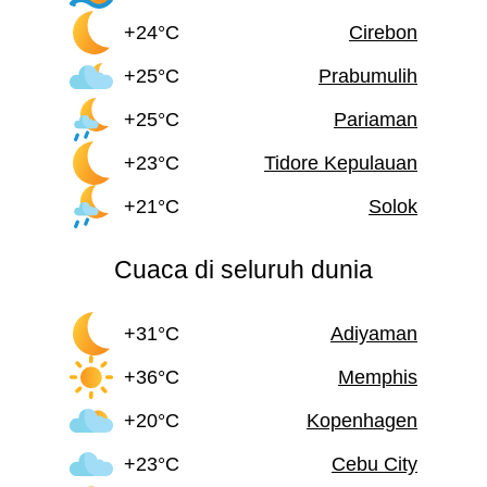
+24°C
Cirebon
+25°C
Prabumulih
+25°C
Pariaman
+23°C
Tidore Kepulauan
+21°C
Solok
Cuaca di seluruh dunia
+31°C
Adiyaman
+36°C
Memphis
+20°C
Kopenhagen
+23°C
Cebu City