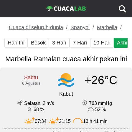
Cuaca di seluruh dunia
Spanyol
Marbella
Hari Ini
Besok
3 Hari
7 Hari
10 Hari
Akhir
Marbella Ramalan cuaca akhir pekan ini
+26°C
Sabtu
8 Agustus
Kabut
Selatan, 2 m/s
763 mmHg
68 %
52 %
07:34
21:15
13 h 41 min