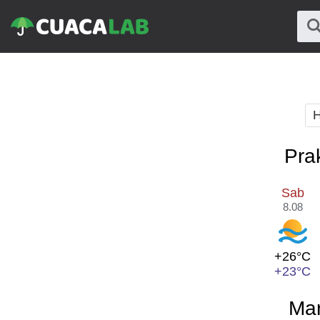
H
Pra
Sab
8.08
+26°C
+23°C
Mar