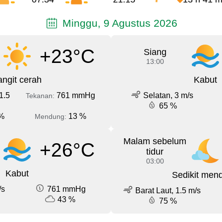
Minggu, 9 Agustus 2026
+23°C
Siang
13:00
angit cerah
Kabut
1.5
761 mmHg
Selatan, 3 m/s
Tekanan:
65 %
%
13 %
Mendung:
Malam sebelum
+26°C
tidur
03:00
Kabut
Sedikit men
/s
761 mmHg
Barat Laut, 1.5 m/s
43 %
75 %