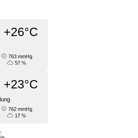
+26°C
763 mmHg
57 %
+23°C
dung
762 mmHg
17 %
i
in