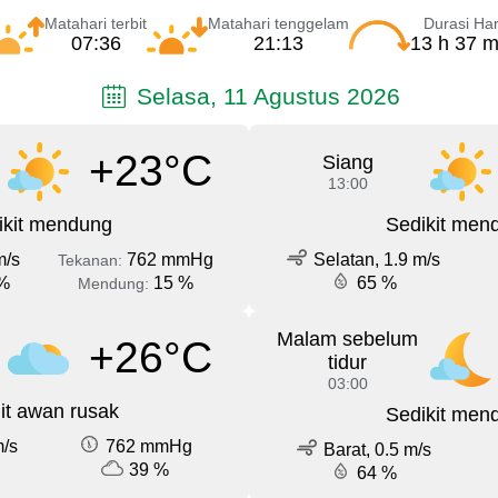
Matahari terbit
Matahari tenggelam
Durasi Har
07:36
21:13
13 h 37 m
Selasa, 11 Agustus 2026
+23°C
Siang
13:00
ikit mendung
Sedikit men
m/s
762 mmHg
Selatan, 1.9 m/s
Tekanan:
%
15 %
65 %
Mendung:
Malam sebelum
+26°C
tidur
03:00
it awan rusak
Sedikit men
m/s
762 mmHg
Barat, 0.5 m/s
39 %
64 %