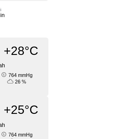
i
in
+28°C
ah
764 mmHg
26 %
+25°C
ah
764 mmHg