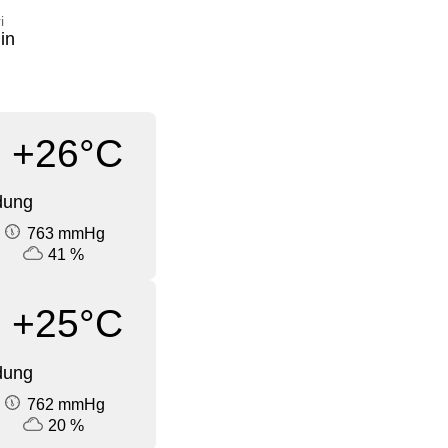
i
in
+26°C
dung
763 mmHg
41 %
+25°C
dung
762 mmHg
20 %