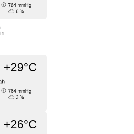
764 mmHg
6 %
i
in
+29°C
ah
764 mmHg
3 %
+26°C