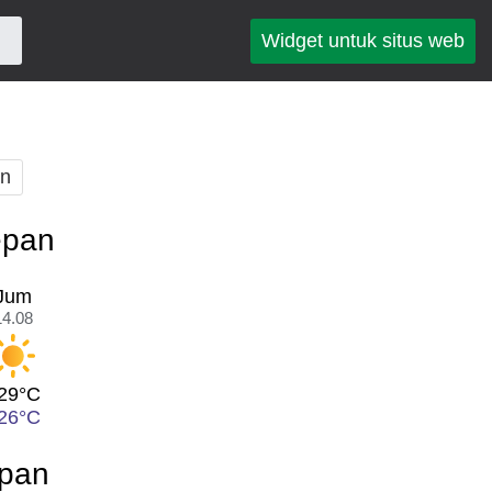
Widget untuk situs web
an
epan
Jum
14.08
29°C
26°C
epan