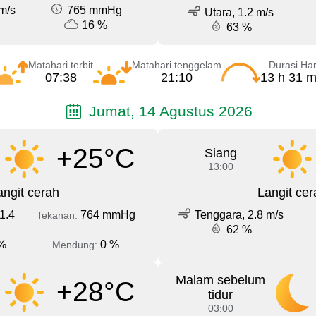
m/s
765 mmHg
Utara, 1.2 m/s
16 %
63 %
Matahari terbit
Matahari tenggelam
Durasi Har
07:38
21:10
13 h 31 m
Jumat, 14 Agustus 2026
+25°C
Siang
13:00
angit cerah
Langit cer
1.4
764 mmHg
Tenggara, 2.8 m/s
Tekanan:
62 %
%
0 %
Mendung:
Malam sebelum
+28°C
tidur
03:00