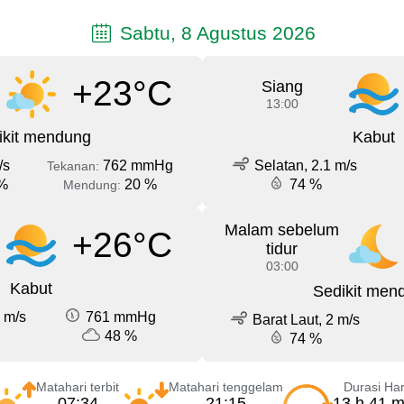
Sabtu, 8 Agustus 2026
+23°C
Siang
13:00
ikit mendung
Kabut
/s
762 mmHg
Selatan, 2.1 m/s
Tekanan:
%
20 %
74 %
Mendung:
Malam sebelum
+26°C
tidur
03:00
Kabut
Sedikit men
 m/s
761 mmHg
Barat Laut, 2 m/s
48 %
74 %
Matahari terbit
Matahari tenggelam
Durasi Har
07:34
21:15
13 h 41 m