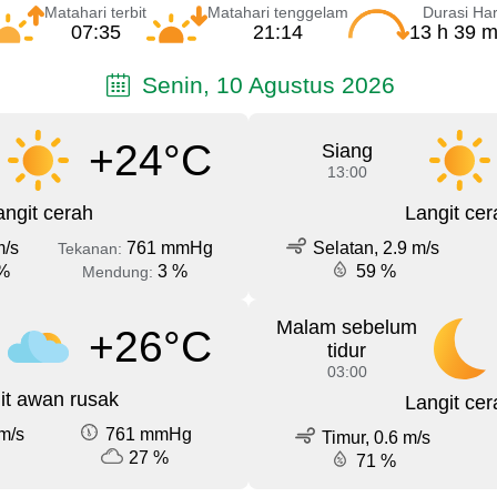
Matahari terbit
Matahari tenggelam
Durasi Har
07:35
21:14
13 h 39 m
Senin, 10 Agustus 2026
+24°C
Siang
13:00
angit cerah
Langit cer
m/s
761 mmHg
Selatan, 2.9 m/s
Tekanan:
%
3 %
59 %
Mendung:
Malam sebelum
+26°C
tidur
03:00
it awan rusak
Langit cer
m/s
761 mmHg
Timur, 0.6 m/s
27 %
71 %