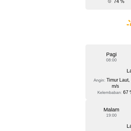
74 %
Pagi
08:00
L
Timur Laut, 
Angin:
m/s
67 
Kelembaban:
Malam
19:00
L