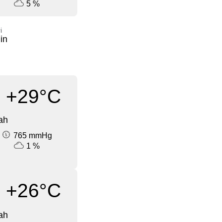
5 %
i
in
+29°C
ah
765 mmHg
1 %
+26°C
ah