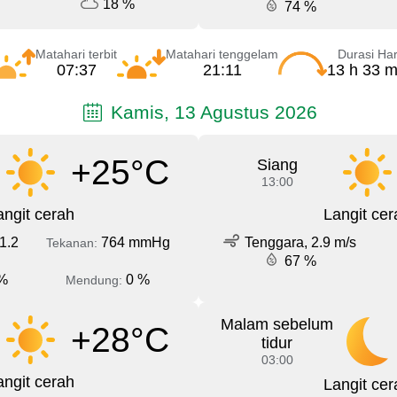
18 %
74 %
Matahari terbit
Matahari tenggelam
Durasi Har
07:37
21:11
13 h 33 m
Kamis, 13 Agustus 2026
+25°C
Siang
13:00
angit cerah
Langit cer
1.2
764 mmHg
Tenggara, 2.9 m/s
Tekanan:
67 %
%
0 %
Mendung:
Malam sebelum
+28°C
tidur
03:00
angit cerah
Langit cer