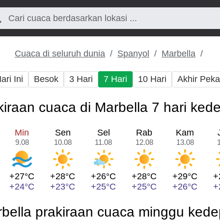
Cuaca di seluruh dunia
Spanyol
Marbella
ari Ini
Besok
3 Hari
7 Hari
10 Hari
Akhir Pek
kiraan cuaca di Marbella 7 hari ked
Min
Sen
Sel
Rab
Kam
9.08
10.08
11.08
12.08
13.08
+27°C
+28°C
+26°C
+28°C
+29°C
+
+24°C
+23°C
+25°C
+25°C
+26°C
+
bella prakiraan cuaca minggu ked