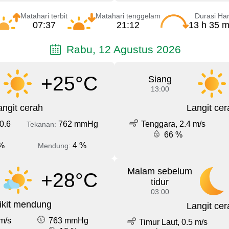
Matahari terbit
Matahari tenggelam
Durasi Har
07:37
21:12
13 h 35 m
Rabu, 12 Agustus 2026
+25°C
Siang
13:00
angit cerah
Langit cer
0.6
762 mmHg
Tenggara, 2.4 m/s
Tekanan:
66 %
%
4 %
Mendung:
Malam sebelum
+28°C
tidur
03:00
ikit mendung
Langit cer
m/s
763 mmHg
Timur Laut, 0.5 m/s