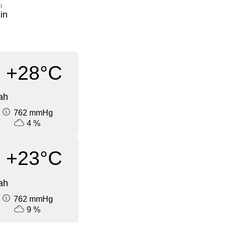
i
in
+28°C
ah
762 mmHg
4 %
+23°C
ah
762 mmHg
9 %