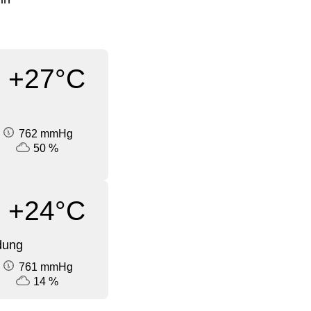
+27°C
762 mmHg
50 %
+24°C
dung
761 mmHg
14 %