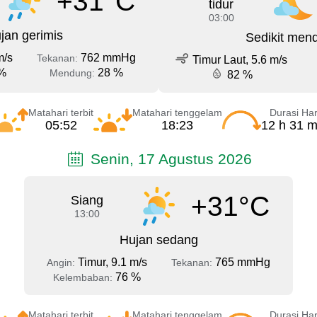
+31°C
tidur
03:00
jan gerimis
Sedikit men
m/s
762 mmHg
Tekanan:
Timur Laut, 5.6 m/s
%
28 %
Mendung:
82 %
Matahari terbit
Matahari tenggelam
Durasi Har
05:52
18:23
12 h 31 m
Senin, 17 Agustus 2026
+31°C
Siang
13:00
Hujan sedang
Timur, 9.1 m/s
765 mmHg
Angin:
Tekanan:
76 %
Kelembaban:
Matahari terbit
Matahari tenggelam
Durasi Har