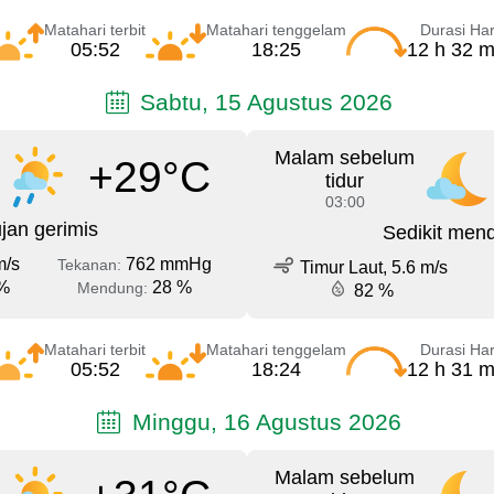
Matahari terbit
Matahari tenggelam
Durasi Har
05:52
18:25
12 h 32 m
Sabtu, 15 Agustus 2026
Malam sebelum
+29°C
tidur
03:00
jan gerimis
Sedikit men
m/s
762 mmHg
Tekanan:
Timur Laut, 5.6 m/s
%
28 %
Mendung:
82 %
Matahari terbit
Matahari tenggelam
Durasi Har
05:52
18:24
12 h 31 m
Minggu, 16 Agustus 2026
Malam sebelum