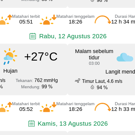
98 %
Matahari terbit
Matahari tenggelam
Durasi Har
05:51
18:26
12 h 34 m
Rabu, 12 Agustus 2026
Malam sebelum
+27°C
tidur
03:00
Hujan
Langit men
m/s
762 mmHg
Tekanan:
Timur Laut, 4.6 m/s
%
99 %
Mendung:
94 %
Matahari terbit
Matahari tenggelam
Durasi Har
05:52
18:26
12 h 33 m
Kamis, 13 Agustus 2026