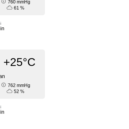
760 mmHg
61 %
i
in
+25°C
an
762 mmHg
52 %
i
in