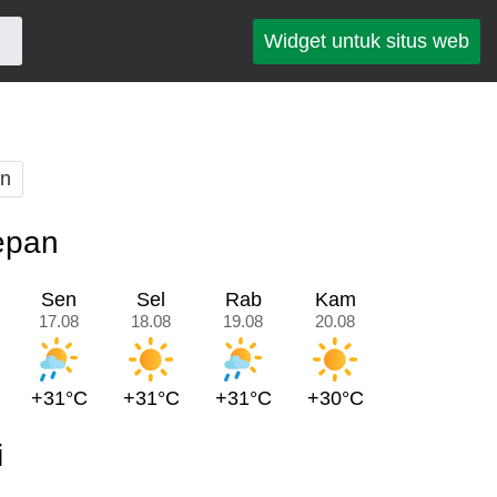
Widget untuk situs web
an
depan
Sen
Sel
Rab
Kam
17.08
18.08
19.08
20.08
+31°C
+31°C
+31°C
+30°C
i