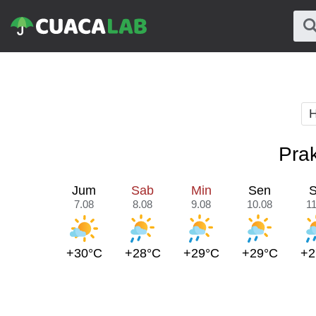
H
Prak
Jum
Sab
Min
Sen
S
7.08
8.08
9.08
10.08
11
+30°C
+28°C
+29°C
+29°C
+2