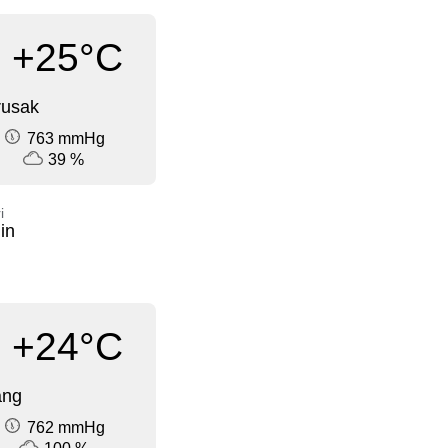
+25°C
rusak
763 mmHg
39 %
i
in
+24°C
ang
762 mmHg