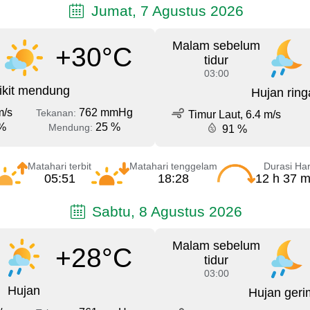
Jumat, 7 Agustus 2026
Malam sebelum
+30°C
tidur
03:00
ikit mendung
Hujan ring
m/s
762 mmHg
Tekanan:
Timur Laut, 6.4 m/s
%
25 %
Mendung:
91 %
Matahari terbit
Matahari tenggelam
Durasi Har
05:51
18:28
12 h 37 m
Sabtu, 8 Agustus 2026
Malam sebelum
+28°C
tidur
03:00
Hujan
Hujan geri