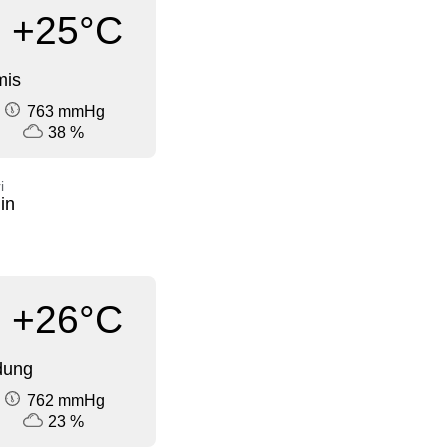
+25°C
mis
763 mmHg
38 %
i
in
+26°C
dung
762 mmHg
23 %