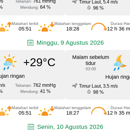
/s
761 mmHg
Tekanan:
Timur Laut, 5.4 m/s
%
64 %
Mendung:
96 %
Matahari terbit
Matahari tenggelam
Durasi Har
05:51
18:28
12 h 36 m
Minggu, 9 Agustus 2026
Malam sebelum
+29°C
tidur
03:00
jan ringan
Hujan ring
m/s
762 mmHg
Tekanan:
Timur Laut, 3.5 m/s
%
41 %
Mendung:
98 %
Matahari terbit
Matahari tenggelam
Durasi Har
05:51
18:27
12 h 35 m
Senin, 10 Agustus 2026