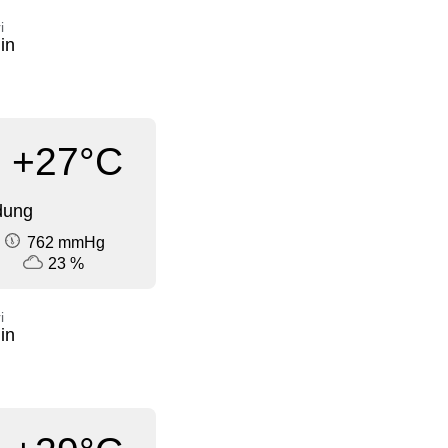
i
in
+27°C
dung
762 mmHg
23 %
i
in