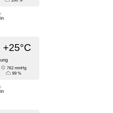
100 %
i
in
+25°C
dung
762 mmHg
99 %
i
in