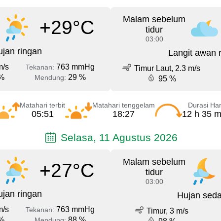
Malam sebelum
+29°C
tidur
03:00
jan ringan
Langit awan 
m/s
763 mmHg
Tekanan:
Timur Laut, 2.3 m/s
%
29 %
Mendung:
95 %
Matahari terbit
Matahari tenggelam
Durasi Har
05:51
18:27
12 h 35 m
Selasa, 11 Agustus 2026
Malam sebelum
+27°C
tidur
03:00
jan ringan
Hujan sed
m/s
763 mmHg
Tekanan:
Timur, 3 m/s
%
88 %
Mendung: