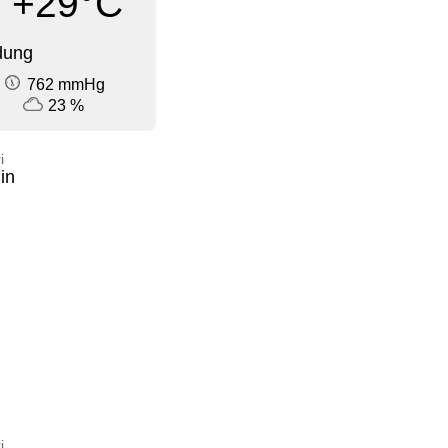
+29°C
dung
762 mmHg
23 %
i
in
i