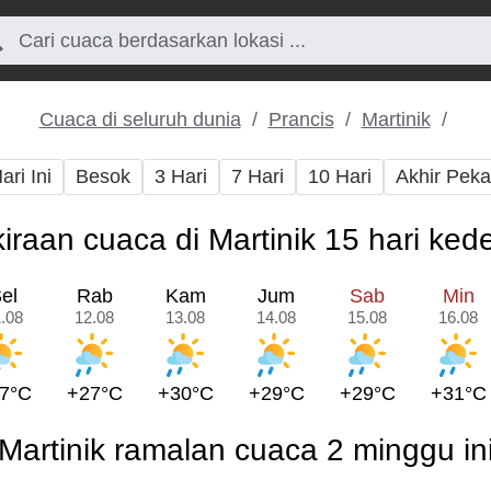
Cuaca di seluruh dunia
Prancis
Martinik
ari Ini
Besok
3 Hari
7 Hari
10 Hari
Akhir Pek
iraan cuaca di Martinik 15 hari ke
el
Rab
Kam
Jum
Sab
Min
.08
12.08
13.08
14.08
15.08
16.08
7°C
+27°C
+30°C
+29°C
+29°C
+31°C
Martinik ramalan cuaca 2 minggu in