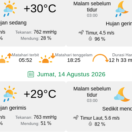
Malam sebelum
+30°C
tidur
03:00
jan sedang
Hujan geri
m/s
762 mmHg
Tekanan:
Timur, 4.5 m/s
%
28 %
Mendung:
96 %
Matahari terbit
Matahari tenggelam
Durasi Har
05:52
18:25
12 h 33 m
Jumat, 14 Agustus 2026
Malam sebelum
+29°C
tidur
03:00
jan gerimis
Sedikit men
m/s
763 mmHg
Tekanan:
Timur Laut, 5.6 m/s
%
51 %
Mendung:
82 %