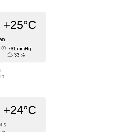
+25°C
an
761 mmHg
33 %
i
in
+24°C
mis