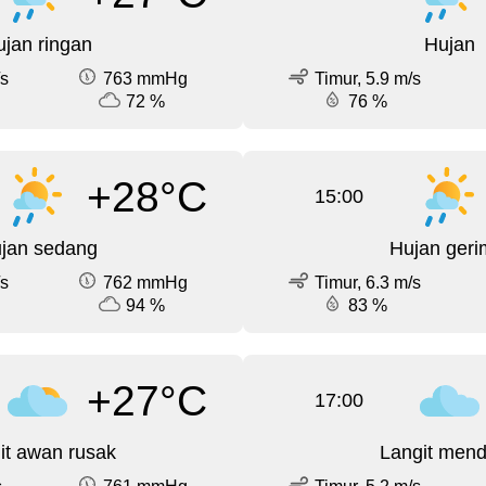
jan ringan
Hujan
/s
763 mmHg
Timur, 5.9 m/s
72 %
76 %
+28°C
15:00
jan sedang
Hujan geri
/s
762 mmHg
Timur, 6.3 m/s
94 %
83 %
+27°C
17:00
it awan rusak
Langit men