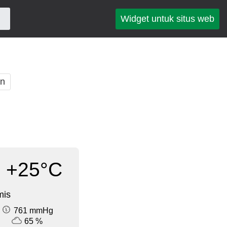
Widget untuk situs web
an
+25°C
mis
761 mmHg
65 %