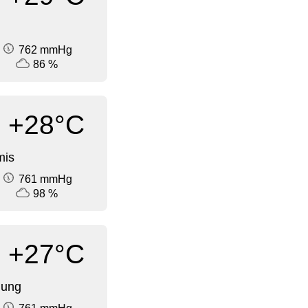
762 mmHg
86 %
+28°C
mis
761 mmHg
98 %
+27°C
dung