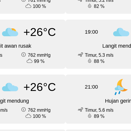
s
761 mmHg
Timur, 5.2 m/s
100 %
82 %
+26°C
19:00
it awan rusak
Langit men
/s
762 mmHg
Timur, 5.3 m/s
99 %
88 %
+26°C
21:00
git mendung
Hujan geri
 m/s
762 mmHg
Timur, 5.6 m/s
100 %
89 %