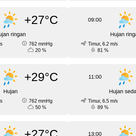
+27°C
09:00
jan ringan
Hujan ring
/s
762 mmHg
Timur, 6.2 m/s
20 %
81 %
+29°C
11:00
Hujan
Hujan sed
/s
762 mmHg
Timur, 6.5 m/s
50 %
89 %
+27°C
13:00