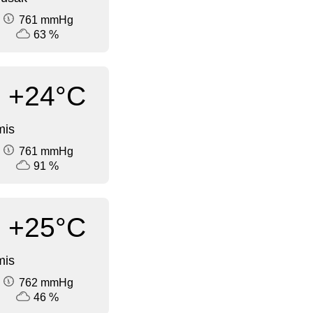
761 mmHg
63 %
+24°C
mis
761 mmHg
91 %
+25°C
mis
762 mmHg
46 %