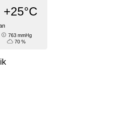
+25°C
an
763 mmHg
70 %
ik