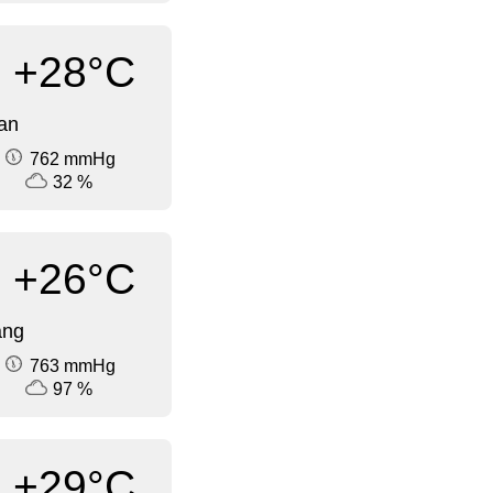
+28°C
an
762 mmHg
32 %
+26°C
ang
763 mmHg
97 %
+29°C