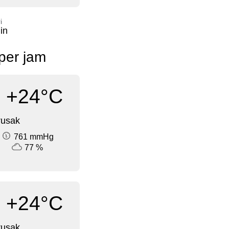
i
in
 per jam
+24°C
rusak
761 mmHg
77 %
+24°C
rusak