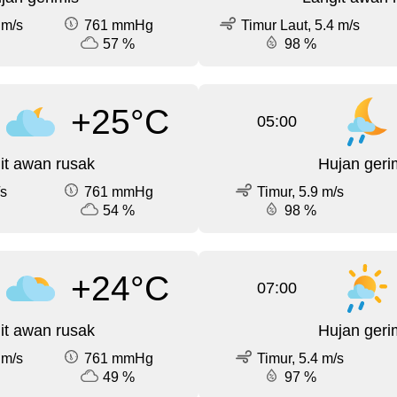
 m/s
761 mmHg
Timur Laut, 5.4 m/s
57 %
98 %
+25°C
05:00
it awan rusak
Hujan geri
/s
761 mmHg
Timur, 5.9 m/s
54 %
98 %
+24°C
07:00
it awan rusak
Hujan geri
 m/s
761 mmHg
Timur, 5.4 m/s
49 %
97 %