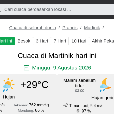
Cuaca di seluruh dunia
Prancis
Martinik
ari Ini
Besok
3 Hari
7 Hari
10 Hari
Akhir Pek
Cuaca di Martinik hari ini
Minggu, 9 Agustus 2026
Malam sebelum
+29°C
tidur
03:00
Hujan
Hujan geri
m/s
762 mmHg
Tekanan:
Timur Laut, 5.4 m/s
%
86 %
Mendung:
97 %