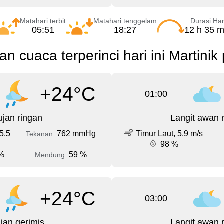
Matahari terbit
Matahari tenggelam
Durasi Har
05:51
18:27
12 h 35 m
an cuaca terperinci hari ini Martinik
+24°C
01:00
jan ringan
Langit awan 
5.5
762 mmHg
Timur Laut, 5.9 m/s
Tekanan:
98 %
%
59 %
Mendung:
+24°C
03:00
jan gerimis
Langit awan 