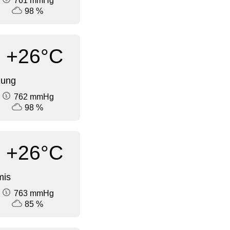
761 mmHg
98 %
+26°C
dung
762 mmHg
98 %
+26°C
mis
763 mmHg
85 %