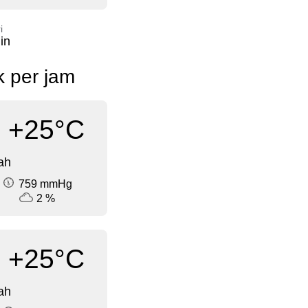
i
in
k per jam
+25°C
ah
759 mmHg
2 %
+25°C
ah