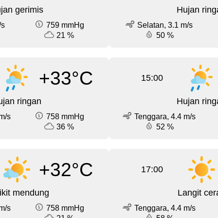
jan gerimis
Hujan ring
/s
759 mmHg
Selatan, 3.1 m/s
21 %
50 %
+33°C
15:00
jan ringan
Hujan ring
m/s
758 mmHg
Tenggara, 4.4 m/s
36 %
52 %
+32°C
17:00
ikit mendung
Langit cer
m/s
758 mmHg
Tenggara, 4.4 m/s