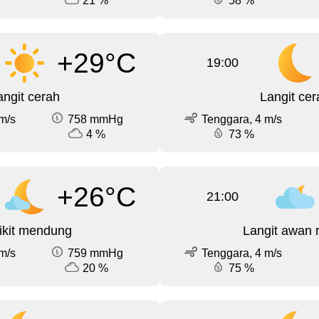
21 %
58 %
+29°C
19:00
angit cerah
Langit cer
m/s
758 mmHg
Tenggara, 4 m/s
4 %
73 %
+26°C
21:00
ikit mendung
Langit awan 
m/s
759 mmHg
Tenggara, 4 m/s
20 %
75 %