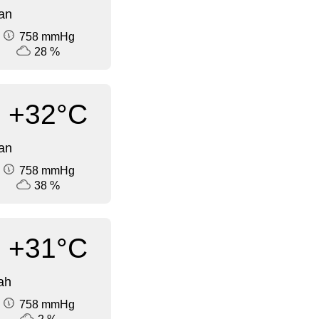
an
758 mmHg
28 %
+32°C
an
758 mmHg
38 %
+31°C
ah
758 mmHg