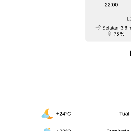
22:00
L
Selatan, 3.6 
75 %
+24°C
Tual