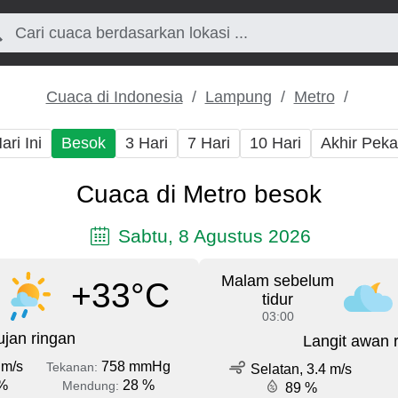
Cuaca di Indonesia
Lampung
Metro
ari Ini
Besok
3 Hari
7 Hari
10 Hari
Akhir Pek
Cuaca di Metro besok
Sabtu, 8 Agustus 2026
Malam sebelum
+33°C
tidur
03:00
jan ringan
Langit awan 
 m/s
758 mmHg
Tekanan:
Selatan, 3.4 m/s
%
28 %
Mendung:
89 %