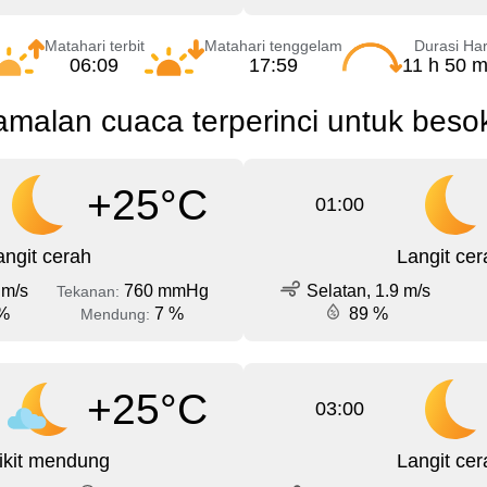
Matahari terbit
Matahari tenggelam
Durasi Har
06:09
17:59
11 h 50 m
malan cuaca terperinci untuk beso
+25°C
01:00
angit cerah
Langit cer
 m/s
760 mmHg
Selatan, 1.9 m/s
Tekanan:
%
7 %
89 %
Mendung:
+25°C
03:00
ikit mendung
Langit cer