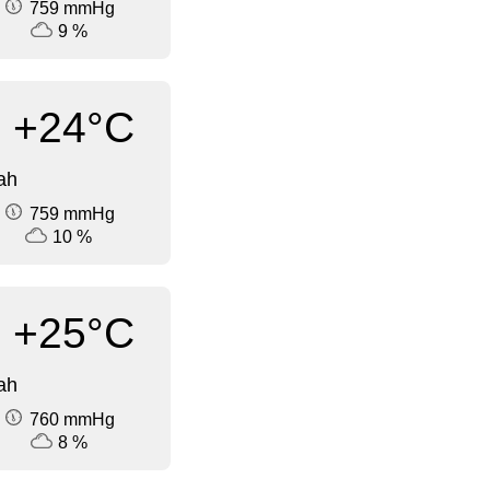
759 mmHg
9 %
+24°C
ah
759 mmHg
10 %
+25°C
ah
760 mmHg
8 %