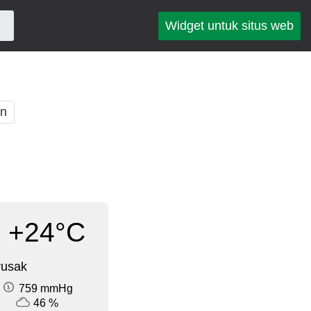
Widget untuk situs web
an
+24°C
rusak
759 mmHg
46 %