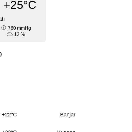
+25°C
ah
760 mmHg
12 %
o
+22°C
Banjar