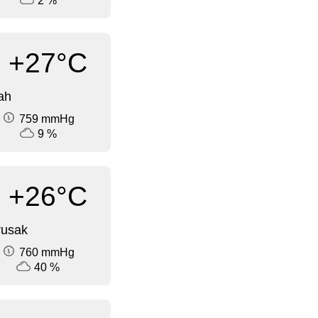
2 %
+27°C
ah
759 mmHg
9 %
+26°C
rusak
760 mmHg
40 %