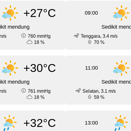
+27°C
09:00
ikit mendung
Sedikit men
m/s
760 mmHg
Tenggara, 3.4 m/s
18 %
70 %
+30°C
11:00
ikit mendung
Sedikit men
m/s
761 mmHg
Selatan, 3.1 m/s
18 %
59 %
+32°C
13:00