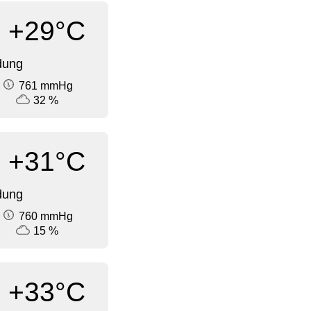
+29°C
dung
761 mmHg
32 %
+31°C
dung
760 mmHg
15 %
+33°C