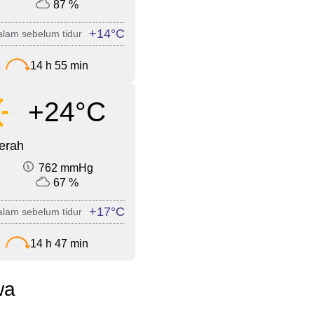
87 %
+14°C
lam sebelum tidur
1
14 h 55 min
+24°C
cerah
762 mmHg
67 %
+17°C
lam sebelum tidur
7
14 h 47 min
wa