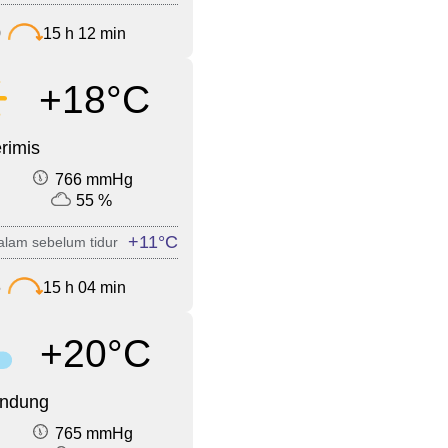
0
15 h 12 min
+18°C
rimis
766 mmHg
55 %
+11°C
lam sebelum tidur
6
15 h 04 min
+20°C
endung
765 mmHg