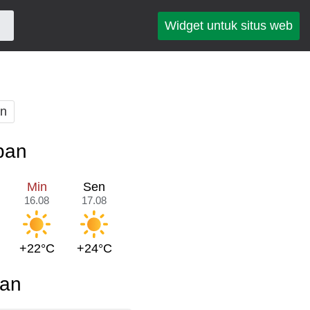
Widget untuk situs web
an
pan
Min
Sen
16.08
17.08
+22°C
+24°C
pan