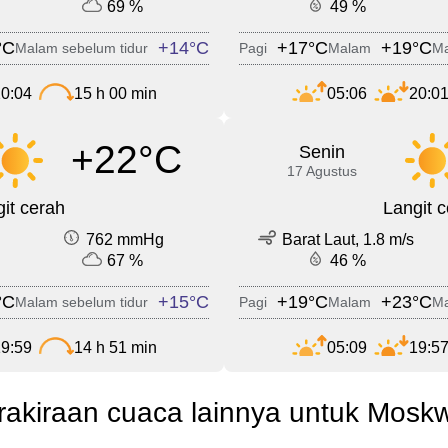
69 %
49 %
°C
+14°C
+17°C
+19°C
Malam sebelum tidur
Pagi
Malam
Ma
0:04
15 h 00 min
05:06
20:0
+22°C
Senin
17 Agustus
it cerah
Langit 
762 mmHg
Barat Laut, 1.8 m/s
67 %
46 %
°C
+15°C
+19°C
+23°C
Malam sebelum tidur
Pagi
Malam
Ma
9:59
14 h 51 min
05:09
19:5
rakiraan cuaca lainnya untuk Mosk