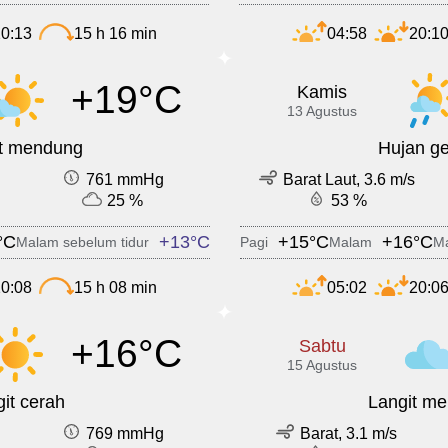
0:13
15 h 16 min
04:58
20:1
+19°C
Kamis
13 Agustus
it mendung
Hujan ge
761 mmHg
Barat Laut, 3.6 m/s
25 %
53 %
°C
+13°C
+15°C
+16°C
Malam sebelum tidur
Pagi
Malam
Ma
0:08
15 h 08 min
05:02
20:0
+16°C
Sabtu
15 Agustus
it cerah
Langit m
769 mmHg
Barat, 3.1 m/s