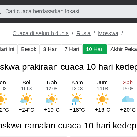
Cuaca di seluruh dunia
Rusia
Moskwa
ari Ini
Besok
3 Hari
7 Hari
10 Hari
Akhir Pek
skwa prakiraan cuaca 10 hari kede
en
Sel
Rab
Kam
Jum
Sab
.08
11.08
12.08
13.08
14.08
15.08
2°C
+24°C
+19°C
+18°C
+16°C
+20°C
skwa ramalan cuaca 10 hari kede