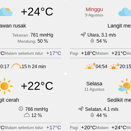
+24°C
Minggu
9 Agustus
 awan rusak
Langit m
761 mmHg
Utara, 3.1 m/s
Tekanan:
50 %
54 %
Mendung:
°C
+17°C
+18°C
+21°C
Malam sebelum tidur
Pagi
Malam
Ma
0:17
15 h 24 min
04:54
20:1
+22°C
Selasa
11 Agustus
it cerah
Sedikit m
766 mmHg
Selatan, 4.1 m/s
12 %
44 %
°C
+17°C
+20°C
+24°C
Malam sebelum tidur
Pagi
Malam
Ma