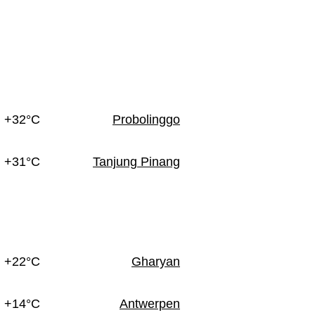
+32°C
Probolinggo
+31°C
Tanjung Pinang
+22°C
Gharyan
+14°C
Antwerpen