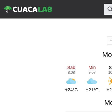
H
Mo
Sab
Min
S
8.08
9.08
10
+24°C
+21°C
+2
Mo