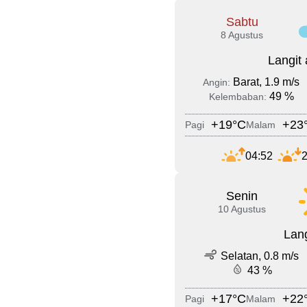
Sabtu
8 Agustus
Langit
Barat, 1.9 m/s
Angin:
49 %
Kelembaban:
+19°C
+23
Pagi
Malam
04:52
2
Senin
10 Agustus
Lang
Selatan, 0.8 m/s
43 %
+17°C
+22
Pagi
Malam