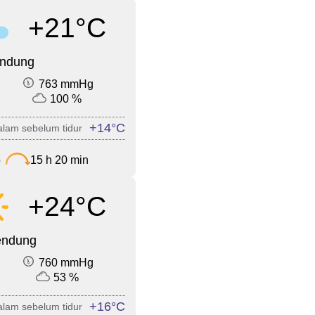
+21°C
endung
763 mmHg
100 %
+14°C
lam sebelum tidur
5
15 h 20 min
+24°C
endung
760 mmHg
53 %
+16°C
lam sebelum tidur