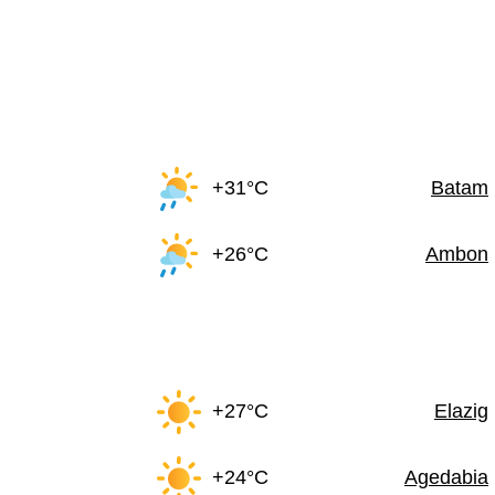
+31°C
Batam
+26°C
Ambon
+27°C
Elazig
+24°C
Agedabia