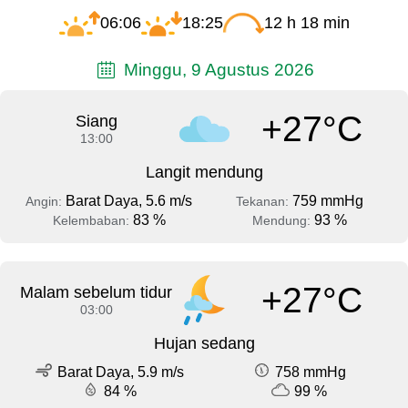
06:06
18:25
12 h 18 min
Minggu, 9 Agustus 2026
+27°C
Siang
13:00
Langit mendung
Barat Daya, 5.6 m/s
759 mmHg
Angin:
Tekanan:
83 %
93 %
Kelembaban:
Mendung:
+27°C
Malam sebelum tidur
03:00
Hujan sedang
Barat Daya, 5.9 m/s
758 mmHg
84 %
99 %