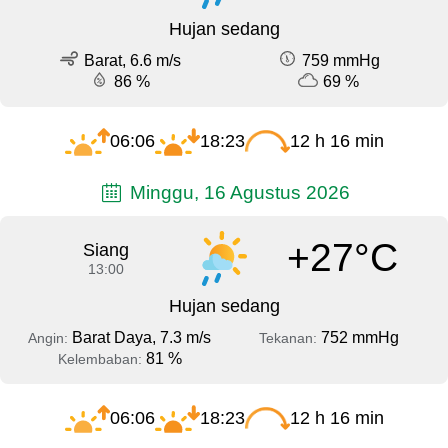
Hujan sedang
Barat, 6.6 m/s
759 mmHg
86 %
69 %
06:06
18:23
12 h 16 min
Minggu, 16 Agustus 2026
+27°C
Siang
13:00
Hujan sedang
Barat Daya, 7.3 m/s
752 mmHg
Angin:
Tekanan:
81 %
Kelembaban:
06:06
18:23
12 h 16 min