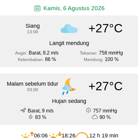
Kamis, 6 Agustus 2026
+27°C
Siang
13:00
Langit mendung
Barat, 9.2 m/s
758 mmHg
Angin:
Tekanan:
86 %
100 %
Kelembaban:
Mendung:
+27°C
Malam sebelum tidur
03:00
Hujan sedang
Barat, 9 m/s
757 mmHg
83 %
90 %
06:06
18:26
12 h 19 min