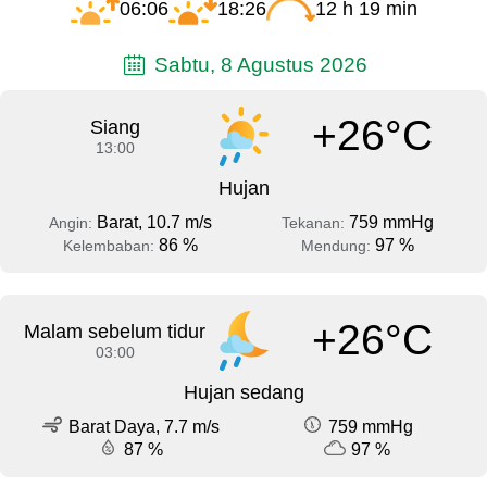
06:06
18:26
12 h 19 min
Sabtu, 8 Agustus 2026
+26°C
Siang
13:00
Hujan
Barat, 10.7 m/s
759 mmHg
Angin:
Tekanan:
86 %
97 %
Kelembaban:
Mendung:
+26°C
Malam sebelum tidur
03:00
Hujan sedang
Barat Daya, 7.7 m/s
759 mmHg
87 %
97 %