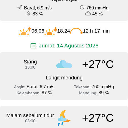
Barat, 6.9 m/s
760 mmHg
83 %
45 %
06:06
18:24
12 h 17 min
Jumat, 14 Agustus 2026
+27°C
Siang
13:00
Langit mendung
Barat, 6.7 m/s
760 mmHg
Angin:
Tekanan:
87 %
89 %
Kelembaban:
Mendung:
+27°C
Malam sebelum tidur
03:00