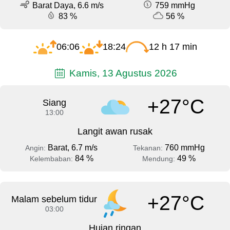
Barat Daya, 6.6 m/s
759 mmHg
83 %
56 %
06:06
18:24
12 h 17 min
Kamis, 13 Agustus 2026
+27°C
Siang
13:00
Langit awan rusak
Barat, 6.7 m/s
760 mmHg
Angin:
Tekanan:
84 %
49 %
Kelembaban:
Mendung:
+27°C
Malam sebelum tidur
03:00
Hujan ringan