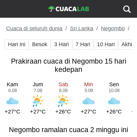
Cuaca di seluruh dunia
Sri Lanka
Negombo
Hari Ini
Besok
3 Hari
7 Hari
10 Hari
Akhir
Prakiraan cuaca di Negombo 15 hari
kedepan
Kam
Jum
Sab
Min
Sen
6.08
7.08
8.08
9.08
10.08
1
+27°C
+27°C
+26°C
+27°C
+26°C
+
Negombo ramalan cuaca 2 minggu ini