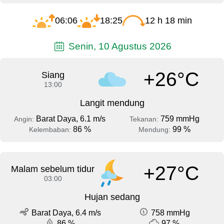
06:06
18:25
12 h 18 min
Senin, 10 Agustus 2026
+26°C
Siang
13:00
Langit mendung
Barat Daya, 6.1 m/s
759 mmHg
Angin:
Tekanan:
86 %
99 %
Kelembaban:
Mendung:
+27°C
Malam sebelum tidur
03:00
Hujan sedang
Barat Daya, 6.4 m/s
758 mmHg
86 %
97 %