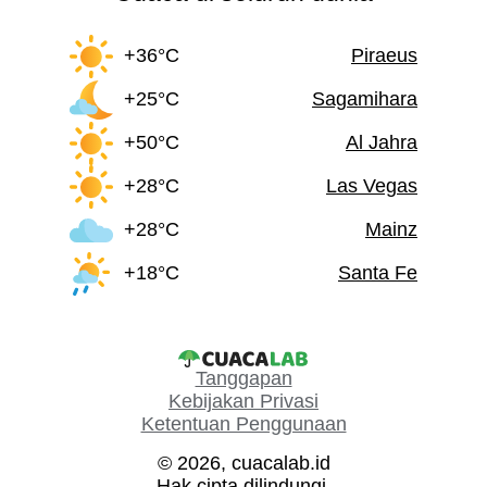
+36°C
Piraeus
+25°C
Sagamihara
+50°C
Al Jahra
+28°C
Las Vegas
+28°C
Mainz
+18°C
Santa Fe
Tanggapan
Kebijakan Privasi
Ketentuan Penggunaan
© 2026, cuacalab.id
Hak cipta dilindungi.