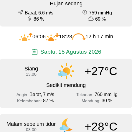
Hujan sedang
Barat, 6.6 m/s
759 mmHg
86 %
69 %
06:06
18:23
12 h 17 min
Sabtu, 15 Agustus 2026
+27°C
Siang
13:00
Sedikit mendung
Barat, 7 m/s
760 mmHg
Angin:
Tekanan:
87 %
30 %
Kelembaban:
Mendung:
+28°C
Malam sebelum tidur
03:00