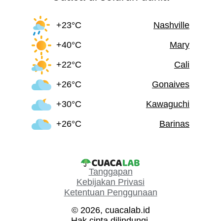
+23°C
Nashville
+40°C
Mary
+22°C
Cali
+26°C
Gonaives
+30°C
Kawaguchi
+26°C
Barinas
Tanggapan
Kebijakan Privasi
Ketentuan Penggunaan
© 2026, cuacalab.id
Hak cipta dilindungi.