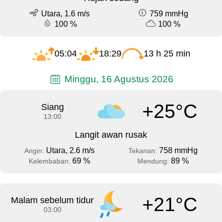
Utara, 1.6 m/s
759 mmHg
100 %
100 %
05:04
18:29
13 h 25 min
Minggu, 16 Agustus 2026
+25°C
Siang
13:00
Langit awan rusak
Utara, 2.6 m/s
758 mmHg
Angin:
Tekanan:
69 %
89 %
Kelembaban:
Mendung:
+21°C
Malam sebelum tidur
03:00