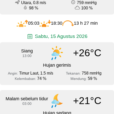
Utara, 0.8 m/s
759 mmHg
98 %
100 %
05:03
18:30
13 h 27 min
Sabtu, 15 Agustus 2026
+26°C
Siang
13:00
Hujan gerimis
Timur Laut, 1.5 m/s
758 mmHg
Angin:
Tekanan:
74 %
59 %
Kelembaban:
Mendung:
+21°C
Malam sebelum tidur
03:00
Hujan sedang