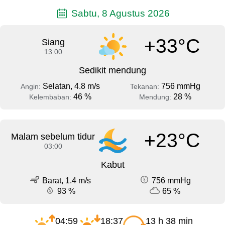
Sabtu, 8 Agustus 2026
+33°C
Siang
13:00
Sedikit mendung
Selatan, 4.8 m/s
756 mmHg
Angin:
Tekanan:
46 %
28 %
Kelembaban:
Mendung:
+23°C
Malam sebelum tidur
03:00
Kabut
Barat, 1.4 m/s
756 mmHg
93 %
65 %
04:59
18:37
13 h 38 min