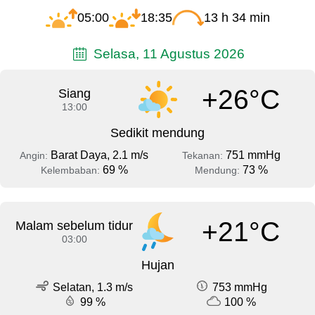
05:00
18:35
13 h 34 min
Selasa, 11 Agustus 2026
+26°C
Siang
13:00
Sedikit mendung
Barat Daya, 2.1 m/s
751 mmHg
Angin:
Tekanan:
69 %
73 %
Kelembaban:
Mendung:
+21°C
Malam sebelum tidur
03:00
Hujan
Selatan, 1.3 m/s
753 mmHg
99 %
100 %