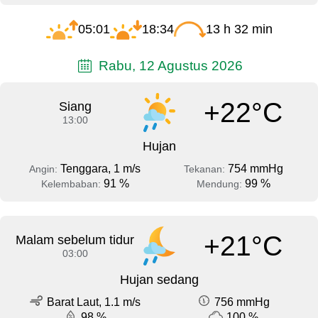
05:01
18:34
13 h 32 min
Rabu, 12 Agustus 2026
+22°C
Siang
13:00
Hujan
Tenggara, 1 m/s
754 mmHg
Angin:
Tekanan:
91 %
99 %
Kelembaban:
Mendung:
+21°C
Malam sebelum tidur
03:00
Hujan sedang
Barat Laut, 1.1 m/s
756 mmHg
98 %
100 %