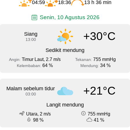
04:59
18:36
13 h 36 min
Senin, 10 Agustus 2026
+30°C
Siang
13:00
Sedikit mendung
Timur Laut, 2.7 m/s
755 mmHg
Angin:
Tekanan:
64 %
34 %
Kelembaban:
Mendung:
+21°C
Malam sebelum tidur
03:00
Langit mendung
Utara, 2 m/s
755 mmHg
98 %
41 %