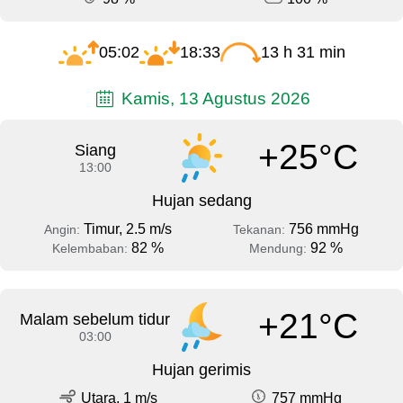
05:02
18:33
13 h 31 min
Kamis, 13 Agustus 2026
+25°C
Siang
13:00
Hujan sedang
Timur, 2.5 m/s
756 mmHg
Angin:
Tekanan:
82 %
92 %
Kelembaban:
Mendung:
+21°C
Malam sebelum tidur
03:00
Hujan gerimis
Utara, 1 m/s
757 mmHg