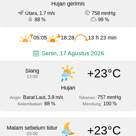
Hujan gerimis
Utara, 1.7 m/s
758 mmHg
88 %
99 %
05:05
18:28
13 h 23 min
Senin, 17 Agustus 2026
+23°C
Siang
13:00
Hujan
Barat Laut, 3.9 m/s
757 mmHg
Angin:
Tekanan:
88 %
100 %
Kelembaban:
Mendung:
+23°C
Malam sebelum tidur
03:00