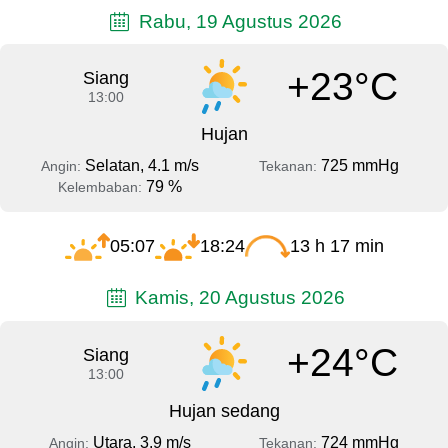
Rabu, 19 Agustus 2026
+23°C
Siang
13:00
Hujan
Selatan, 4.1 m/s
725 mmHg
Angin:
Tekanan:
79 %
Kelembaban:
05:07
18:24
13 h 17 min
Kamis, 20 Agustus 2026
+24°C
Siang
13:00
Hujan sedang
Utara, 3.9 m/s
724 mmHg
Angin:
Tekanan: